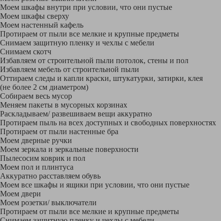
Моем шкафы внутри при условии, что они пустые
Моем шкафы сверху
Моем настенный кафель
Протираем от пыли все мелкие и крупные предметы
Снимаем защитную пленку и чехлы с мебели
Снимаем скотч
Избавляем от строительной пыли потолок, стены и пол
Избавляем мебель от строительной пыли
Оттираем следы и капли краски, штукатурки, затирки, клея
(не более 2 см диаметром)
Собираем весь мусор
Меняем пакеты в мусорных корзинах
Раскладываем/ развешиваем вещи аккуратно
Протираем пыль на всех доступных и свободных поверхностях
Протираем от пыли настенные бра
Моем дверные ручки
Моем зеркала и зеркальные поверхности
Пылесосим коврик и пол
Моем пол и плинтуса
Аккуратно расставляем обувь
Моем все шкафы и ящики при условии, что они пустые
Моем двери
Моем розетки/ выключатели
Протираем от пыли все мелкие и крупные предметы
Снимаем защитную пленку и чехлы с мебели