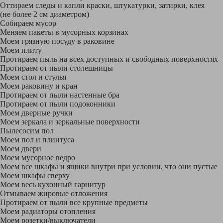
Оттираем следы и капли краски, штукатурки, затирки, клея
(не более 2 см диаметром)
Собираем мусор
Меняем пакеты в мусорных корзинах
Моем грязную посуду в раковине
Моем плиту
Протираем пыль на всех доступных и свободных поверхностях
Протираем от пыли столешницы
Моем стол и стулья
Моем раковину и кран
Протираем от пыли настенные бра
Протираем от пыли подоконники
Моем дверные ручки
Моем зеркала и зеркальные поверхности
Пылесосим пол
Моем пол и плинтуса
Моем двери
Моем мусорное ведро
Моем все шкафы и ящики внутри при условии, что они пустые
Моем шкафы сверху
Моем весь кухонный гарнитур
Отмываем жировые отложения
Протираем от пыли все крупные предметы
Моем радиаторы отопления
Моем розетки/выключатели