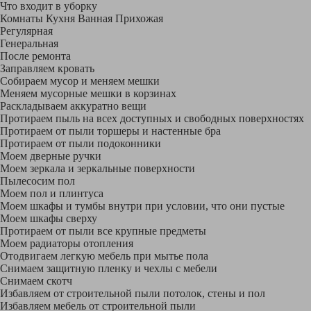
Что входит в уборку
Регу­лярная
Гене­ральная
После ремонта
Заправляем кровать
Собираем мусор и меняем мешки
Меняем мусорные мешки в корзинах
Раскладываем аккуратно вещи
Протираем пыль на всех доступных и свободных поверхностях
Протираем от пыли торшеры и настенные бра
Протираем от пыли подоконники
Моем дверные ручки
Моем зеркала и зеркальные поверхности
Пылесосим пол
Моем пол и плинтуса
Моем шкафы и тумбы внутри при условии, что они пустые
Моем шкафы сверху
Протираем от пыли все крупные предметы
Моем радиаторы отопления
Отодвигаем легкую мебель при мытье пола
Снимаем защитную пленку и чехлы с мебели
Снимаем скотч
Избавляем от строительной пыли потолок, стены и пол
Избавляем мебель от строительной пыли