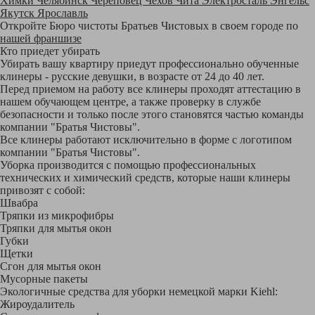
Химки
Челябинск
Череповец
Чехов
Чита
Электросталь
Энгельс
Якутск
Ярославль
Откройте Бюро чистоты Братьев Чистовых в своем городе по
нашей франшизе
Кто приедет убирать
Убирать вашу квартиру приедут профессионально обученные
клинеры - русские девушки, в возрасте от 24 до 40 лет.
Перед приемом на работу все клинеры проходят аттестацию в
нашем обучающем центре, а также проверку в службе
безопасности и только после этого становятся частью команды
компании "Братья Чистовы".
Все клинеры работают исключительно в форме с логотипом
компании "Братья Чистовы".
Уборка производится с помощью профессиональных
технических и химический средств, которые наши клинеры
привозят с собой:
Швабра
Тряпки из микрофибры
Тряпки для мытья окон
Губки
Щетки
Сгон для мытья окон
Мусорные пакеты
Экологичные средства для уборки немецкой марки Kiehl:
Жироудалитель