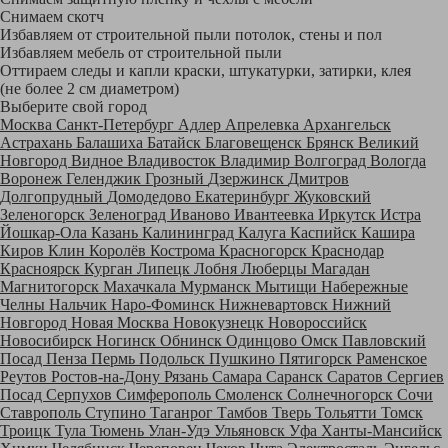
Снимаем скотч
Избавляем от строительной пыли потолок, стены и пол
Избавляем мебель от строительной пыли
Оттираем следы и капли краски, штукатурки, затирки, клея
(не более 2 см диаметром)
Выберите свой город
Москва
Санкт-Петербург
Адлер
Апрелевка
Архангельск
Астрахань
Балашиха
Батайск
Благовещенск
Брянск
Великий
Новгород
Видное
Владивосток
Владимир
Волгоград
Вологда
Воронеж
Геленджик
Грозный
Дзержинск
Дмитров
Долгопрудный
Домодедово
Екатеринбург
Жуковский
Зеленогорск
Зеленоград
Иваново
Ивантеевка
Иркутск
Истра
Йошкар-Ола
Казань
Калининград
Калуга
Каспийск
Кашира
Киров
Клин
Королёв
Кострома
Красногорск
Краснодар
Красноярск
Курган
Липецк
Лобня
Люберцы
Магадан
Магнитогорск
Махачкала
Мурманск
Мытищи
Набережные
Челны
Нальчик
Наро-Фоминск
Нижневартовск
Нижний
Новгород
Новая Москва
Новокузнецк
Новороссийск
Новосибирск
Ногинск
Обнинск
Одинцово
Омск
Павловский
Посад
Пенза
Пермь
Подольск
Пушкино
Пятигорск
Раменское
Реутов
Ростов-на-Дону
Рязань
Самара
Саранск
Саратов
Сергиев
Посад
Серпухов
Симферополь
Смоленск
Солнечногорск
Сочи
Ставрополь
Ступино
Таганрог
Тамбов
Тверь
Тольятти
Томск
Троицк
Тула
Тюмень
Улан-Удэ
Ульяновск
Уфа
Ханты-Мансийск