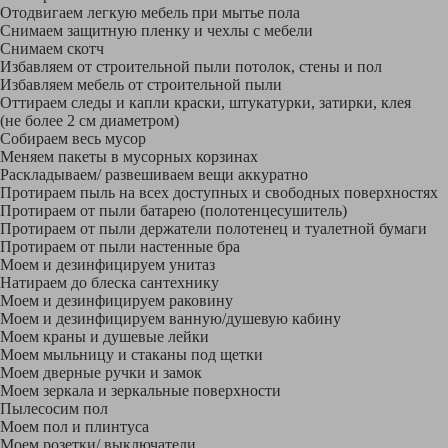
Отодвигаем легкую мебель при мытье пола
Снимаем защитную пленку и чехлы с мебели
Снимаем скотч
Избавляем от строительной пыли потолок, стены и пол
Избавляем мебель от строительной пыли
Оттираем следы и капли краски, штукатурки, затирки, клея
(не более 2 см диаметром)
Собираем весь мусор
Меняем пакеты в мусорных корзинах
Раскладываем/ развешиваем вещи аккуратно
Протираем пыль на всех доступных и свободных поверхностях
Протираем от пыли батарею (полотенцесушитель)
Протираем от пыли держатели полотенец и туалетной бумаги
Протираем от пыли настенные бра
Моем и дезинфицируем унитаз
Натираем до блеска сантехнику
Моем и дезинфицируем раковину
Моем и дезинфицируем ванную/душевую кабину
Моем краны и душевые лейки
Моем мыльницу и стаканы под щетки
Моем дверные ручки и замок
Моем зеркала и зеркальные поверхности
Пылесосим пол
Моем пол и плинтуса
Моем розетки/ выключатели