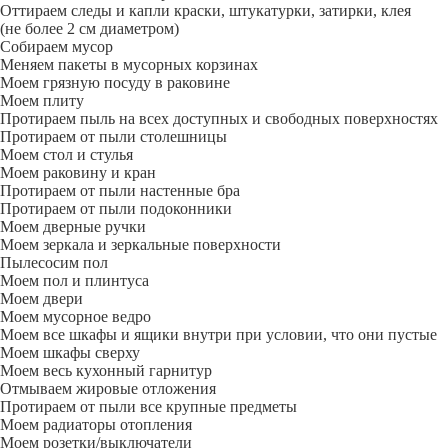
Оттираем следы и капли краски, штукатурки, затирки, клея
(не более 2 см диаметром)
Собираем мусор
Меняем пакеты в мусорных корзинах
Моем грязную посуду в раковине
Моем плиту
Протираем пыль на всех доступных и свободных поверхностях
Протираем от пыли столешницы
Моем стол и стулья
Моем раковину и кран
Протираем от пыли настенные бра
Протираем от пыли подоконники
Моем дверные ручки
Моем зеркала и зеркальные поверхности
Пылесосим пол
Моем пол и плинтуса
Моем двери
Моем мусорное ведро
Моем все шкафы и ящики внутри при условии, что они пустые
Моем шкафы сверху
Моем весь кухонный гарнитур
Отмываем жировые отложения
Протираем от пыли все крупные предметы
Моем радиаторы отопления
Моем розетки/выключатели