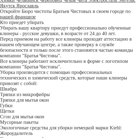
Химки
Челябинск
Череповец
Чехов
Чита
Электросталь
Энгельс
Якутск
Ярославль
Откройте Бюро чистоты Братьев Чистовых в своем городе по
нашей франшизе
Кто приедет убирать
Убирать вашу квартиру приедут профессионально обученные
клинеры - русские девушки, в возрасте от 24 до 40 лет.
Перед приемом на работу все клинеры проходят аттестацию в
нашем обучающем центре, а также проверку в службе
безопасности и только после этого становятся частью команды
компании "Братья Чистовы".
Все клинеры работают исключительно в форме с логотипом
компании "Братья Чистовы".
Уборка производится с помощью профессиональных
технических и химический средств, которые наши клинеры
привозят с собой:
Швабра
Тряпки из микрофибры
Тряпки для мытья окон
Губки
Щетки
Сгон для мытья окон
Мусорные пакеты
Экологичные средства для уборки немецкой марки Kiehl:
Жироудалитель