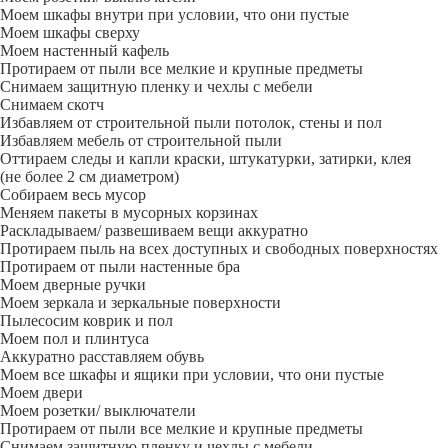
Моем шкафы внутри при условии, что они пустые
Моем шкафы сверху
Моем настенный кафель
Протираем от пыли все мелкие и крупные предметы
Снимаем защитную пленку и чехлы с мебели
Снимаем скотч
Избавляем от строительной пыли потолок, стены и пол
Избавляем мебель от строительной пыли
Оттираем следы и капли краски, штукатурки, затирки, клея
(не более 2 см диаметром)
Собираем весь мусор
Меняем пакеты в мусорных корзинах
Раскладываем/ развешиваем вещи аккуратно
Протираем пыль на всех доступных и свободных поверхностях
Протираем от пыли настенные бра
Моем дверные ручки
Моем зеркала и зеркальные поверхности
Пылесосим коврик и пол
Моем пол и плинтуса
Аккуратно расставляем обувь
Моем все шкафы и ящики при условии, что они пустые
Моем двери
Моем розетки/ выключатели
Протираем от пыли все мелкие и крупные предметы
Снимаем защитную пленку и чехлы с мебели