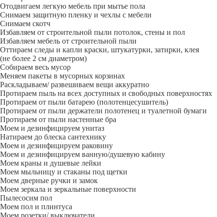
Отодвигаем легкую мебель при мытье пола
Снимаем защитную пленку и чехлы с мебели
Снимаем скотч
Избавляем от строительной пыли потолок, стены и пол
Избавляем мебель от строительной пыли
Оттираем следы и капли краски, штукатурки, затирки, клея
(не более 2 см диаметром)
Собираем весь мусор
Меняем пакеты в мусорных корзинах
Раскладываем/ развешиваем вещи аккуратно
Протираем пыль на всех доступных и свободных поверхностях
Протираем от пыли батарею (полотенцесушитель)
Протираем от пыли держатели полотенец и туалетной бумаги
Протираем от пыли настенные бра
Моем и дезинфицируем унитаз
Натираем до блеска сантехнику
Моем и дезинфицируем раковину
Моем и дезинфицируем ванную/душевую кабину
Моем краны и душевые лейки
Моем мыльницу и стаканы под щетки
Моем дверные ручки и замок
Моем зеркала и зеркальные поверхности
Пылесосим пол
Моем пол и плинтуса
Моем розетки/ выключатели