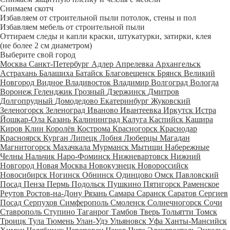
Снимаем скотч
Избавляем от строительной пыли потолок, стены и пол
Избавляем мебель от строительной пыли
Оттираем следы и капли краски, штукатурки, затирки, клея
(не более 2 см диаметром)
Выберите свой город
Москва
Санкт-Петербург
Адлер
Апрелевка
Архангельск
Астрахань
Балашиха
Батайск
Благовещенск
Брянск
Великий
Новгород
Видное
Владивосток
Владимир
Волгоград
Вологда
Воронеж
Геленджик
Грозный
Дзержинск
Дмитров
Долгопрудный
Домодедово
Екатеринбург
Жуковский
Зеленогорск
Зеленоград
Иваново
Ивантеевка
Иркутск
Истра
Йошкар-Ола
Казань
Калининград
Калуга
Каспийск
Кашира
Киров
Клин
Королёв
Кострома
Красногорск
Краснодар
Красноярск
Курган
Липецк
Лобня
Люберцы
Магадан
Магнитогорск
Махачкала
Мурманск
Мытищи
Набережные
Челны
Нальчик
Наро-Фоминск
Нижневартовск
Нижний
Новгород
Новая Москва
Новокузнецк
Новороссийск
Новосибирск
Ногинск
Обнинск
Одинцово
Омск
Павловский
Посад
Пенза
Пермь
Подольск
Пушкино
Пятигорск
Раменское
Реутов
Ростов-на-Дону
Рязань
Самара
Саранск
Саратов
Сергиев
Посад
Серпухов
Симферополь
Смоленск
Солнечногорск
Сочи
Ставрополь
Ступино
Таганрог
Тамбов
Тверь
Тольятти
Томск
Троицк
Тула
Тюмень
Улан-Удэ
Ульяновск
Уфа
Ханты-Мансийск