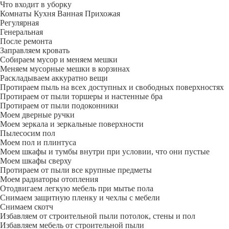
Что входит в уборку
Регу­лярная
Гене­ральная
После ремонта
Заправляем кровать
Собираем мусор и меняем мешки
Меняем мусорные мешки в корзинах
Раскладываем аккуратно вещи
Протираем пыль на всех доступных и свободных поверхностях
Протираем от пыли торшеры и настенные бра
Протираем от пыли подоконники
Моем дверные ручки
Моем зеркала и зеркальные поверхности
Пылесосим пол
Моем пол и плинтуса
Моем шкафы и тумбы внутри при условии, что они пустые
Моем шкафы сверху
Протираем от пыли все крупные предметы
Моем радиаторы отопления
Отодвигаем легкую мебель при мытье пола
Снимаем защитную пленку и чехлы с мебели
Снимаем скотч
Избавляем от строительной пыли потолок, стены и пол
Избавляем мебель от строительной пыли