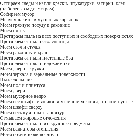
Оттираем следы и капли краски, штукатурки, затирки, клея
(не более 2 см диаметром)
Собираем мусор
Меняем пакеты в мусорных корзинах
Моем грязную посуду в раковине
Моем плиту
Протираем пыль на всех доступных и свободных поверхностях
Протираем от пыли столешницы
Моем стол и стулья
Моем раковину и кран
Протираем от пыли настенные бра
Протираем от пыли подоконники
Моем дверные ручки
Моем зеркала и зеркальные поверхности
Пылесосим пол
Моем пол и плинтуса
Моем двери
Моем мусорное ведро
Моем все шкафы и ящики внутри при условии, что они пустые
Моем шкафы сверху
Моем весь кухонный гарнитур
Отмываем жировые отложения
Протираем от пыли все крупные предметы
Моем радиаторы отопления
Моем розетки/выключатели