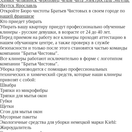
Химки
Челябинск
Череповец
Чехов
Чита
Электросталь
Энгельс
Якутск
Ярославль
Откройте Бюро чистоты Братьев Чистовых в своем городе по
нашей франшизе
Кто приедет убирать
Убирать вашу квартиру приедут профессионально обученные
клинеры - русские девушки, в возрасте от 24 до 40 лет.
Перед приемом на работу все клинеры проходят аттестацию в
нашем обучающем центре, а также проверку в службе
безопасности и только после этого становятся частью команды
компании "Братья Чистовы".
Все клинеры работают исключительно в форме с логотипом
компании "Братья Чистовы".
Уборка производится с помощью профессиональных
технических и химический средств, которые наши клинеры
привозят с собой:
Швабра
Тряпки из микрофибры
Тряпки для мытья окон
Губки
Щетки
Сгон для мытья окон
Мусорные пакеты
Экологичные средства для уборки немецкой марки Kiehl:
Жироудалитель