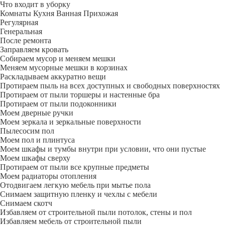
Что входит в уборку
Регу­лярная
Гене­ральная
После ремонта
Заправляем кровать
Собираем мусор и меняем мешки
Меняем мусорные мешки в корзинах
Раскладываем аккуратно вещи
Протираем пыль на всех доступных и свободных поверхностях
Протираем от пыли торшеры и настенные бра
Протираем от пыли подоконники
Моем дверные ручки
Моем зеркала и зеркальные поверхности
Пылесосим пол
Моем пол и плинтуса
Моем шкафы и тумбы внутри при условии, что они пустые
Моем шкафы сверху
Протираем от пыли все крупные предметы
Моем радиаторы отопления
Отодвигаем легкую мебель при мытье пола
Снимаем защитную пленку и чехлы с мебели
Снимаем скотч
Избавляем от строительной пыли потолок, стены и пол
Избавляем мебель от строительной пыли