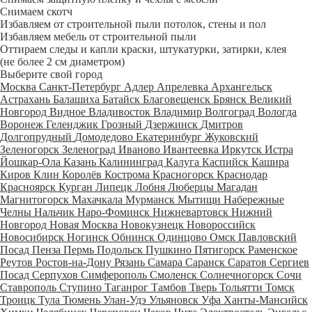
Снимаем скотч
Избавляем от строительной пыли потолок, стены и пол
Избавляем мебель от строительной пыли
Оттираем следы и капли краски, штукатурки, затирки, клея
(не более 2 см диаметром)
Выберите свой город
Москва
Санкт-Петербург
Адлер
Апрелевка
Архангельск
Астрахань
Балашиха
Батайск
Благовещенск
Брянск
Великий
Новгород
Видное
Владивосток
Владимир
Волгоград
Вологда
Воронеж
Геленджик
Грозный
Дзержинск
Дмитров
Долгопрудный
Домодедово
Екатеринбург
Жуковский
Зеленогорск
Зеленоград
Иваново
Ивантеевка
Иркутск
Истра
Йошкар-Ола
Казань
Калининград
Калуга
Каспийск
Кашира
Киров
Клин
Королёв
Кострома
Красногорск
Краснодар
Красноярск
Курган
Липецк
Лобня
Люберцы
Магадан
Магнитогорск
Махачкала
Мурманск
Мытищи
Набережные
Челны
Нальчик
Наро-Фоминск
Нижневартовск
Нижний
Новгород
Новая Москва
Новокузнецк
Новороссийск
Новосибирск
Ногинск
Обнинск
Одинцово
Омск
Павловский
Посад
Пенза
Пермь
Подольск
Пушкино
Пятигорск
Раменское
Реутов
Ростов-на-Дону
Рязань
Самара
Саранск
Саратов
Сергиев
Посад
Серпухов
Симферополь
Смоленск
Солнечногорск
Сочи
Ставрополь
Ступино
Таганрог
Тамбов
Тверь
Тольятти
Томск
Троицк
Тула
Тюмень
Улан-Удэ
Ульяновск
Уфа
Ханты-Мансийск