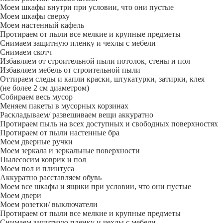
Моем шкафы внутри при условии, что они пустые
Моем шкафы сверху
Моем настенный кафель
Протираем от пыли все мелкие и крупные предметы
Снимаем защитную пленку и чехлы с мебели
Снимаем скотч
Избавляем от строительной пыли потолок, стены и пол
Избавляем мебель от строительной пыли
Оттираем следы и капли краски, штукатурки, затирки, клея
(не более 2 см диаметром)
Собираем весь мусор
Меняем пакеты в мусорных корзинах
Раскладываем/ развешиваем вещи аккуратно
Протираем пыль на всех доступных и свободных поверхностях
Протираем от пыли настенные бра
Моем дверные ручки
Моем зеркала и зеркальные поверхности
Пылесосим коврик и пол
Моем пол и плинтуса
Аккуратно расставляем обувь
Моем все шкафы и ящики при условии, что они пустые
Моем двери
Моем розетки/ выключатели
Протираем от пыли все мелкие и крупные предметы
Снимаем защитную пленку и чехлы с мебели