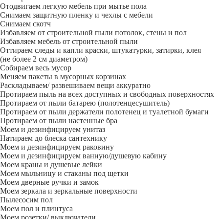
Отодвигаем легкую мебель при мытье пола
Снимаем защитную пленку и чехлы с мебели
Снимаем скотч
Избавляем от строительной пыли потолок, стены и пол
Избавляем мебель от строительной пыли
Оттираем следы и капли краски, штукатурки, затирки, клея
(не более 2 см диаметром)
Собираем весь мусор
Меняем пакеты в мусорных корзинах
Раскладываем/ развешиваем вещи аккуратно
Протираем пыль на всех доступных и свободных поверхностях
Протираем от пыли батарею (полотенцесушитель)
Протираем от пыли держатели полотенец и туалетной бумаги
Протираем от пыли настенные бра
Моем и дезинфицируем унитаз
Натираем до блеска сантехнику
Моем и дезинфицируем раковину
Моем и дезинфицируем ванную/душевую кабину
Моем краны и душевые лейки
Моем мыльницу и стаканы под щетки
Моем дверные ручки и замок
Моем зеркала и зеркальные поверхности
Пылесосим пол
Моем пол и плинтуса
Моем розетки/ выключатели