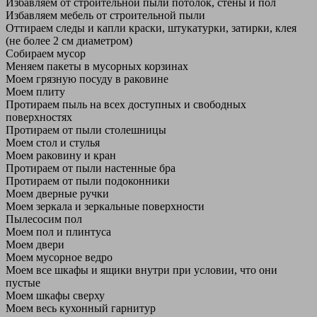
Избавляем от строительной пыли потолок, стены и пол
Избавляем мебель от строительной пыли
Оттираем следы и капли краски, штукатурки, затирки, клея
(не более 2 см диаметром)
Собираем мусор
Меняем пакеты в мусорных корзинах
Моем грязную посуду в раковине
Моем плиту
Протираем пыль на всех доступных и свободных
поверхностях
Протираем от пыли столешницы
Моем стол и стулья
Моем раковину и кран
Протираем от пыли настенные бра
Протираем от пыли подоконники
Моем дверные ручки
Моем зеркала и зеркальные поверхности
Пылесосим пол
Моем пол и плинтуса
Моем двери
Моем мусорное ведро
Моем все шкафы и ящики внутри при условии, что они
пустые
Моем шкафы сверху
Моем весь кухонный гарнитур