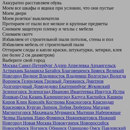
Аккуратно расставляем обувь
Моем все шкафы и ящики при условии, что они пустые
Моем двери
Моем розетки/ выключатели
Протираем от пыли все мелкие и крупные предметы
Снимаем защитную пленку и чехлы с мебели
Снимаем скотч
Избавляем от строительной пыли потолок, стены и пол
Избавляем мебель от строительной пыли
Оттираем следы и капли краски, штукатурки, затирки, клея
(не более 2 см диаметром)
Выберите свой город
Москва
Санкт-Петербург
Адлер
Апрелевка
Архангельск
Астрахань
Балашиха
Батайск
Благовещенск
Брянск
Великий
Новгород
Видное
Владивосток
Владимир
Волгоград
Вологда
Воронеж
Геленджик
Грозный
Дзержинск
Дмитров
Долгопрудный
Домодедово
Екатеринбург
Жуковский
Зеленогорск
Зеленоград
Иваново
Ивантеевка
Иркутск
Истра
Йошкар-Ола
Казань
Калининград
Калуга
Каспийск
Кашира
Киров
Клин
Королёв
Кострома
Красногорск
Краснодар
Красноярск
Курган
Липецк
Лобня
Люберцы
Магадан
Магнитогорск
Махачкала
Мурманск
Мытищи
Набережные
Челны
Нальчик
Наро-Фоминск
Нижневартовск
Нижний
Новгород
Новая Москва
Новокузнецк
Новороссийск
Новосибирск
Ногинск
Обнинск
Одинцово
Омск
Павловский