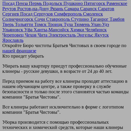
Посад
Пенза
Пермь
Подольск
Пушкино
Пятигорск
Раменское
Реутов
Ростов-на-Дону
Рязань
Самара
Саранск
Саратов
Сергиев Посад
Серпухов
Симферополь
Смоленск
Солнечногорск
Сочи
Ставрополь
Ступино
Таганрог
Тамбов
Тверь
Тольятти
Томск
Троицк
Тула
Тюмень
Улан-Удэ
Ульяновск
Уфа
Ханты-Мансийск
Химки
Челябинск
Череповец
Чехов
Чита
Электросталь
Энгельс
Якутск
Ярославль
Откройте Бюро чистоты Братьев Чистовых в своем городе по
нашей франшизе
Кто приедет убирать
Убирать вашу квартиру приедут профессионально обученные
клинеры - русские девушки, в возрасте от 24 до 40 лет.
Перед приемом на работу все клинеры проходят аттестацию в
нашем обучающем центре, а также проверку в службе
безопасности и только после этого становятся частью команды
компании "Братья Чистовы".
Все клинеры работают исключительно в форме с логотипом
компании "Братья Чистовы".
Уборка производится с помощью профессиональных
технических и химический средств, которые наши клинеры