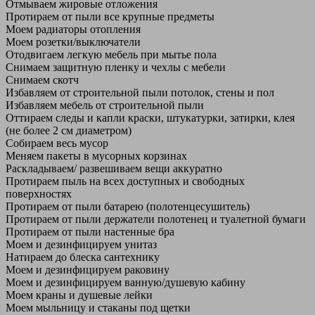
Отмываем жировые отложения
Протираем от пыли все крупные предметы
Моем радиаторы отопления
Моем розетки/выключатели
Отодвигаем легкую мебель при мытье пола
Снимаем защитную пленку и чехлы с мебели
Снимаем скотч
Избавляем от строительной пыли потолок, стены и пол
Избавляем мебель от строительной пыли
Оттираем следы и капли краски, штукатурки, затирки, клея
(не более 2 см диаметром)
Собираем весь мусор
Меняем пакеты в мусорных корзинах
Раскладываем/ развешиваем вещи аккуратно
Протираем пыль на всех доступных и свободных
поверхностях
Протираем от пыли батарею (полотенцесушитель)
Протираем от пыли держатели полотенец и туалетной бумаги
Протираем от пыли настенные бра
Моем и дезинфицируем унитаз
Натираем до блеска сантехнику
Моем и дезинфицируем раковину
Моем и дезинфицируем ванную/душевую кабину
Моем краны и душевые лейки
Моем мыльницу и стаканы под щетки