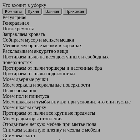
Что входит в уборку
Регу­лярная
Гене­ральная
После ремонта
Заправляем кровать
Собираем мусор и меняем мешки
Меняем мусорные мешки в корзинах
Раскладываем аккуратно вещи
Протираем пыль на всех доступных и свободных
поверхностях
Протираем от пыли торшеры и настенные бра
Протираем от пыли подоконники
Моем дверные ручки
Моем зеркала и зеркальные поверхности
Пылесосим пол
Моем пол и плинтуса
Моем шкафы и тумбы внутри при условии, что они пустые
Моем шкафы сверху
Протираем от пыли все крупные предметы
Моем радиаторы отопления
Отодвигаем легкую мебель при мытье пола
Снимаем защитную пленку и чехлы с мебели
Снимаем скотч