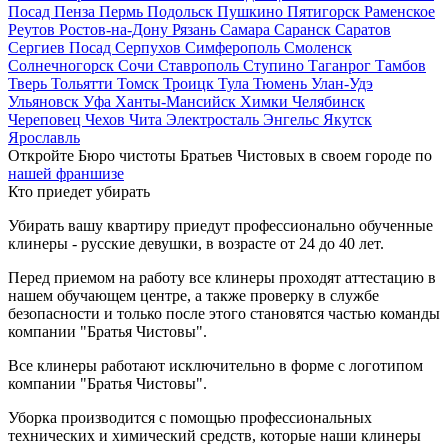
Посад
Пенза
Пермь
Подольск
Пушкино
Пятигорск
Раменское
Реутов
Ростов-на-Дону
Рязань
Самара
Саранск
Саратов
Сергиев Посад
Серпухов
Симферополь
Смоленск
Солнечногорск
Сочи
Ставрополь
Ступино
Таганрог
Тамбов
Тверь
Тольятти
Томск
Троицк
Тула
Тюмень
Улан-Удэ
Ульяновск
Уфа
Ханты-Мансийск
Химки
Челябинск
Череповец
Чехов
Чита
Электросталь
Энгельс
Якутск
Ярославль
Откройте Бюро чистоты Братьев Чистовых в своем городе по
нашей франшизе
Кто приедет убирать
Убирать вашу квартиру приедут профессионально обученные
клинеры - русские девушки, в возрасте от 24 до 40 лет.
Перед приемом на работу все клинеры проходят аттестацию в
нашем обучающем центре, а также проверку в службе
безопасности и только после этого становятся частью команды
компании "Братья Чистовы".
Все клинеры работают исключительно в форме с логотипом
компании "Братья Чистовы".
Уборка производится с помощью профессиональных
технических и химический средств, которые наши клинеры