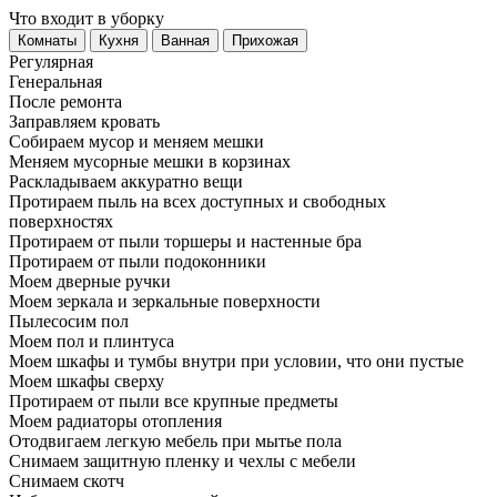
Что входит в уборку
Регу­лярная
Гене­ральная
После ремонта
Заправляем кровать
Собираем мусор и меняем мешки
Меняем мусорные мешки в корзинах
Раскладываем аккуратно вещи
Протираем пыль на всех доступных и свободных
поверхностях
Протираем от пыли торшеры и настенные бра
Протираем от пыли подоконники
Моем дверные ручки
Моем зеркала и зеркальные поверхности
Пылесосим пол
Моем пол и плинтуса
Моем шкафы и тумбы внутри при условии, что они пустые
Моем шкафы сверху
Протираем от пыли все крупные предметы
Моем радиаторы отопления
Отодвигаем легкую мебель при мытье пола
Снимаем защитную пленку и чехлы с мебели
Снимаем скотч