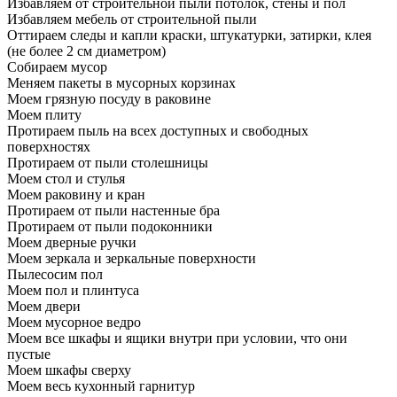
Избавляем от строительной пыли потолок, стены и пол
Избавляем мебель от строительной пыли
Оттираем следы и капли краски, штукатурки, затирки, клея
(не более 2 см диаметром)
Собираем мусор
Меняем пакеты в мусорных корзинах
Моем грязную посуду в раковине
Моем плиту
Протираем пыль на всех доступных и свободных
поверхностях
Протираем от пыли столешницы
Моем стол и стулья
Моем раковину и кран
Протираем от пыли настенные бра
Протираем от пыли подоконники
Моем дверные ручки
Моем зеркала и зеркальные поверхности
Пылесосим пол
Моем пол и плинтуса
Моем двери
Моем мусорное ведро
Моем все шкафы и ящики внутри при условии, что они
пустые
Моем шкафы сверху
Моем весь кухонный гарнитур