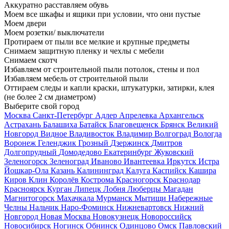
Аккуратно расставляем обувь
Моем все шкафы и ящики при условии, что они пустые
Моем двери
Моем розетки/ выключатели
Протираем от пыли все мелкие и крупные предметы
Снимаем защитную пленку и чехлы с мебели
Снимаем скотч
Избавляем от строительной пыли потолок, стены и пол
Избавляем мебель от строительной пыли
Оттираем следы и капли краски, штукатурки, затирки, клея
(не более 2 см диаметром)
Выберите свой город
Москва
Санкт-Петербург
Адлер
Апрелевка
Архангельск
Астрахань
Балашиха
Батайск
Благовещенск
Брянск
Великий
Новгород
Видное
Владивосток
Владимир
Волгоград
Вологда
Воронеж
Геленджик
Грозный
Дзержинск
Дмитров
Долгопрудный
Домодедово
Екатеринбург
Жуковский
Зеленогорск
Зеленоград
Иваново
Ивантеевка
Иркутск
Истра
Йошкар-Ола
Казань
Калининград
Калуга
Каспийск
Кашира
Киров
Клин
Королёв
Кострома
Красногорск
Краснодар
Красноярск
Курган
Липецк
Лобня
Люберцы
Магадан
Магнитогорск
Махачкала
Мурманск
Мытищи
Набережные
Челны
Нальчик
Наро-Фоминск
Нижневартовск
Нижний
Новгород
Новая Москва
Новокузнецк
Новороссийск
Новосибирск
Ногинск
Обнинск
Одинцово
Омск
Павловский