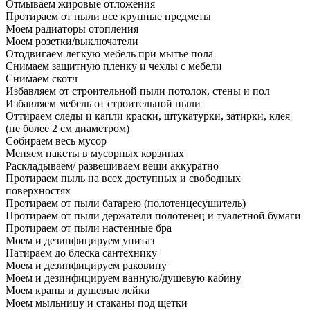
Отмываем жировые отложения
Протираем от пыли все крупные предметы
Моем радиаторы отопления
Моем розетки/выключатели
Отодвигаем легкую мебель при мытье пола
Снимаем защитную пленку и чехлы с мебели
Снимаем скотч
Избавляем от строительной пыли потолок, стены и пол
Избавляем мебель от строительной пыли
Оттираем следы и капли краски, штукатурки, затирки, клея
(не более 2 см диаметром)
Собираем весь мусор
Меняем пакеты в мусорных корзинах
Раскладываем/ развешиваем вещи аккуратно
Протираем пыль на всех доступных и свободных
поверхностях
Протираем от пыли батарею (полотенцесушитель)
Протираем от пыли держатели полотенец и туалетной бумаги
Протираем от пыли настенные бра
Моем и дезинфицируем унитаз
Натираем до блеска сантехнику
Моем и дезинфицируем раковину
Моем и дезинфицируем ванную/душевую кабину
Моем краны и душевые лейки
Моем мыльницу и стаканы под щетки