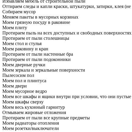
Избавляем мебель от строительной пыли
Оттираем следы и капли краски, штукатурки, затирки, клея (не
Собираем мусор
Меняем пакеты в мусорных корзинах
Моем грязную посуду в раковине
Моем плиту
Протираем пыль на всех доступных и свободных поверхностях
Протираем от пыли столешницы
Моем стол и стулья
Моем раковину и кран
Протираем от пыли настенные бра
Протираем от пыли подоконники
Моем дверные ручки
Моем зеркала и зеркальные поверхности
Пылесосим пол
Моем пол и плинтуса
Моем двери
Моем мусорное ведро
Моем все шкафы и ящики внутри при условии, что они пустые
Моем шкафы сверху
Моем весь кухонный гарнитур
Отмываем жировые отложения
Протираем от пыли все крупные предметы
Моем радиаторы отопления
Моем розетки/выключатели