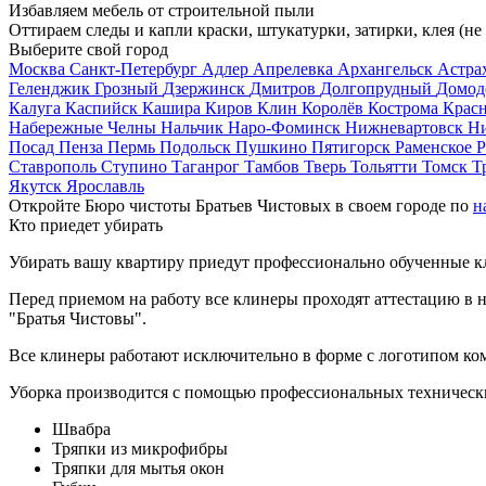
Избавляем мебель от строительной пыли
Оттираем следы и капли краски, штукатурки, затирки, клея (не
Выберите свой город
Москва
Санкт-Петербург
Адлер
Апрелевка
Архангельск
Астра
Геленджик
Грозный
Дзержинск
Дмитров
Долгопрудный
Домод
Калуга
Каспийск
Кашира
Киров
Клин
Королёв
Кострома
Крас
Набережные Челны
Нальчик
Наро-Фоминск
Нижневартовск
Н
Посад
Пенза
Пермь
Подольск
Пушкино
Пятигорск
Раменское
Р
Ставрополь
Ступино
Таганрог
Тамбов
Тверь
Тольятти
Томск
Т
Якутск
Ярославль
Откройте Бюро чистоты Братьев Чистовых в своем городе по
н
Кто приедет убирать
Убирать вашу квартиру приедут профессионально обученные клин
Перед приемом на работу все клинеры проходят аттестацию в н
"Братья Чистовы".
Все клинеры работают исключительно в форме с логотипом ко
Уборка производится с помощью профессиональных технически
Швабра
Тряпки из микрофибры
Тряпки для мытья окон