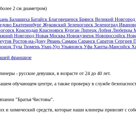
 более 2 см диаметром)
хань
Балашиха
Батайск
Благовещенск
Брянск
Великий Новгоро
едово
Екатеринбург
Жуковский
Зеленогорск
Зеленоград
Иванов
ногорск
Краснодар
Красноярск
Курган
Липецк
Лобня
Люберцы
ижний Новгород
Новая Москва
Новокузнецк
Новороссийск
Нов
еутов
Ростов-на-Дону
Рязань
Самара
Саранск
Саратов
Сергиев 
роицк
Тула
Тюмень
Улан-Удэ
Ульяновск
Уфа
Ханты-Мансийск
Х
ашей франшизе
еры - русские девушки, в возрасте от 24 до 40 лет.
ашем обучающем центре, а также проверку в службе безопасност
мпании "Братья Чистовы".
х и химический средств, которые наши клинеры привозят с соб