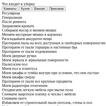
Что входит в уборку
Регу­лярная
Гене­ральная
После ремонта
Заправляем кровать
Собираем мусор и меняем мешки
Меняем мусорные мешки в корзинах
Раскладываем аккуратно вещи
Протираем пыль на всех доступных и свободных поверхностях
Протираем от пыли торшеры и настенные бра
Протираем от пыли подоконники
Моем дверные ручки
Моем зеркала и зеркальные поверхности
Пылесосим пол
Моем пол и плинтуса
Моем шкафы и тумбы внутри при условии, что они пустые
Моем шкафы сверху
Протираем от пыли все крупные предметы
Моем радиаторы отопления
Отодвигаем легкую мебель при мытье пола
Снимаем защитную пленку и чехлы с мебели
Снимаем скотч
Избавляем от строительной пыли потолок, стены и пол