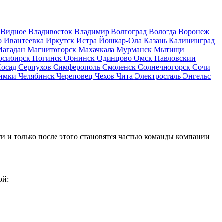
д
Видное
Владивосток
Владимир
Волгоград
Вологда
Воронеж
о
Ивантеевка
Иркутск
Истра
Йошкар-Ола
Казань
Калининград
Магадан
Магнитогорск
Махачкала
Мурманск
Мытищи
осибирск
Ногинск
Обнинск
Одинцово
Омск
Павловский
Посад
Серпухов
Симферополь
Смоленск
Солнечногорск
Сочи
имки
Челябинск
Череповец
Чехов
Чита
Электросталь
Энгельс
и и только после этого становятся частью команды компании
ой: