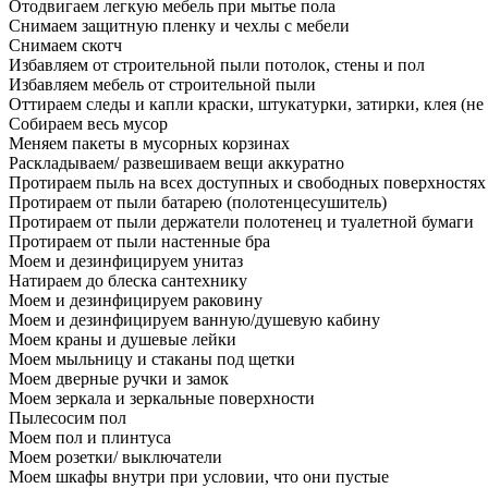
Отодвигаем легкую мебель при мытье пола
Снимаем защитную пленку и чехлы с мебели
Снимаем скотч
Избавляем от строительной пыли потолок, стены и пол
Избавляем мебель от строительной пыли
Оттираем следы и капли краски, штукатурки, затирки, клея (не
Собираем весь мусор
Меняем пакеты в мусорных корзинах
Раскладываем/ развешиваем вещи аккуратно
Протираем пыль на всех доступных и свободных поверхностях
Протираем от пыли батарею (полотенцесушитель)
Протираем от пыли держатели полотенец и туалетной бумаги
Протираем от пыли настенные бра
Моем и дезинфицируем унитаз
Натираем до блеска сантехнику
Моем и дезинфицируем раковину
Моем и дезинфицируем ванную/душевую кабину
Моем краны и душевые лейки
Моем мыльницу и стаканы под щетки
Моем дверные ручки и замок
Моем зеркала и зеркальные поверхности
Пылесосим пол
Моем пол и плинтуса
Моем розетки/ выключатели
Моем шкафы внутри при условии, что они пустые