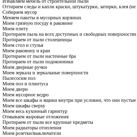
Избавляем мебель от строительной пыли
Оттираем следы и капли краски, штукатурки, затирки, клея (не
Собираем мусор
Меняем пакеты в мусорных корзинах
Моем грязную посуду в раковине
Моем плиту
Протираем пыль на всех доступных и свободных поверхностях
Протираем от пыли столешницы
Моем стол и стулья
Моем раковину и кран
Протираем от пыли настенные бра
Протираем от пыли подоконники
Моем дверные ручки
Моем зеркала и зеркальные поверхности
Пылесосим пол
Моем пол и плинтуса
Моем двери
Моем мусорное ведро
Моем все шкафы и ящики внутри при условии, что они пустые
Моем шкафы сверху
Моем весь кухонный гарнитур
Отмываем жировые отложения
Протираем от пыли все крупные предметы
Моем радиаторы отопления
Моем розетки/выключатели