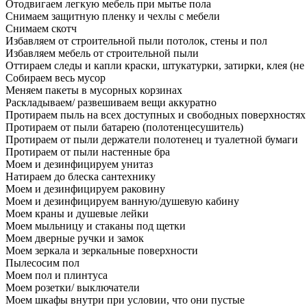
Отодвигаем легкую мебель при мытье пола
Снимаем защитную пленку и чехлы с мебели
Снимаем скотч
Избавляем от строительной пыли потолок, стены и пол
Избавляем мебель от строительной пыли
Оттираем следы и капли краски, штукатурки, затирки, клея (не
Собираем весь мусор
Меняем пакеты в мусорных корзинах
Раскладываем/ развешиваем вещи аккуратно
Протираем пыль на всех доступных и свободных поверхностях
Протираем от пыли батарею (полотенцесушитель)
Протираем от пыли держатели полотенец и туалетной бумаги
Протираем от пыли настенные бра
Моем и дезинфицируем унитаз
Натираем до блеска сантехнику
Моем и дезинфицируем раковину
Моем и дезинфицируем ванную/душевую кабину
Моем краны и душевые лейки
Моем мыльницу и стаканы под щетки
Моем дверные ручки и замок
Моем зеркала и зеркальные поверхности
Пылесосим пол
Моем пол и плинтуса
Моем розетки/ выключатели
Моем шкафы внутри при условии, что они пустые