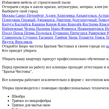
Избавляем мебель от строительной пыли
Оттираем следы и капли краски, штукатурки, затирки, клея (не
Выберите свой город
Москва
Санкт-Петербург
Адлер
Апрелевка
Архангельск
Астра
Геленджик
Грозный
Дзержинск
Дмитров
Долгопрудный
Домод
Калуга
Каспийск
Кашира
Киров
Клин
Королёв
Кострома
Крас
Набережные Челны
Нальчик
Наро-Фоминск
Нижневартовск
Н
Посад
Пенза
Пермь
Подольск
Пушкино
Пятигорск
Раменское
Р
Ставрополь
Ступино
Таганрог
Тамбов
Тверь
Тольятти
Томск
Т
Якутск
Ярославль
Откройте Бюро чистоты Братьев Чистовых в своем городе по
н
Кто приедет убирать
Убирать вашу квартиру приедут профессионально обученные клин
Перед приемом на работу все клинеры проходят аттестацию в н
"Братья Чистовы".
Все клинеры работают исключительно в форме с логотипом ко
Уборка производится с помощью профессиональных технически
Швабра
Тряпки из микрофибры
Тряпки для мытья окон