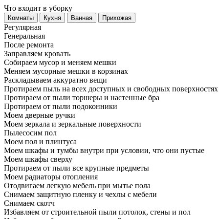
Что входит в уборку
Регу­лярная
Гене­ральная
После ремонта
Заправляем кровать
Собираем мусор и меняем мешки
Меняем мусорные мешки в корзинах
Раскладываем аккуратно вещи
Протираем пыль на всех доступных и свободных поверхностях
Протираем от пыли торшеры и настенные бра
Протираем от пыли подоконники
Моем дверные ручки
Моем зеркала и зеркальные поверхности
Пылесосим пол
Моем пол и плинтуса
Моем шкафы и тумбы внутри при условии, что они пустые
Моем шкафы сверху
Протираем от пыли все крупные предметы
Моем радиаторы отопления
Отодвигаем легкую мебель при мытье пола
Снимаем защитную пленку и чехлы с мебели
Снимаем скотч
Избавляем от строительной пыли потолок, стены и пол