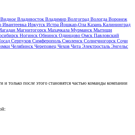
д
Видное
Владивосток
Владимир
Волгоград
Вологда
Воронеж
о
Ивантеевка
Иркутск
Истра
Йошкар-Ола
Казань
Калининград
Магадан
Магнитогорск
Махачкала
Мурманск
Мытищи
осибирск
Ногинск
Обнинск
Одинцово
Омск
Павловский
Посад
Серпухов
Симферополь
Смоленск
Солнечногорск
Сочи
имки
Челябинск
Череповец
Чехов
Чита
Электросталь
Энгельс
и и только после этого становятся частью команды компании
ой: