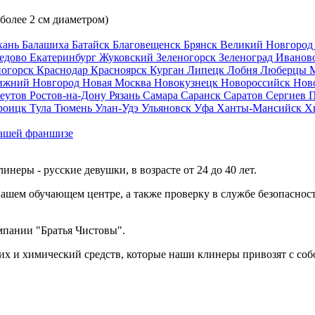
 более 2 см диаметром)
хань
Балашиха
Батайск
Благовещенск
Брянск
Великий Новгоро
едово
Екатеринбург
Жуковский
Зеленогорск
Зеленоград
Иванов
ногорск
Краснодар
Красноярск
Курган
Липецк
Лобня
Люберцы
ижний Новгород
Новая Москва
Новокузнецк
Новороссийск
Нов
еутов
Ростов-на-Дону
Рязань
Самара
Саранск
Саратов
Сергиев 
роицк
Тула
Тюмень
Улан-Удэ
Ульяновск
Уфа
Ханты-Мансийск
Х
ашей франшизе
еры - русские девушки, в возрасте от 24 до 40 лет.
ашем обучающем центре, а также проверку в службе безопасност
мпании "Братья Чистовы".
х и химический средств, которые наши клинеры привозят с соб