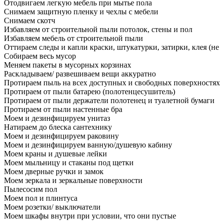
Отодвигаем легкую мебель при мытье пола
Снимаем защитную пленку и чехлы с мебели
Снимаем скотч
Избавляем от строительной пыли потолок, стены и пол
Избавляем мебель от строительной пыли
Оттираем следы и капли краски, штукатурки, затирки, клея (не
Собираем весь мусор
Меняем пакеты в мусорных корзинах
Раскладываем/ развешиваем вещи аккуратно
Протираем пыль на всех доступных и свободных поверхностях
Протираем от пыли батарею (полотенцесушитель)
Протираем от пыли держатели полотенец и туалетной бумаги
Протираем от пыли настенные бра
Моем и дезинфицируем унитаз
Натираем до блеска сантехнику
Моем и дезинфицируем раковину
Моем и дезинфицируем ванную/душевую кабину
Моем краны и душевые лейки
Моем мыльницу и стаканы под щетки
Моем дверные ручки и замок
Моем зеркала и зеркальные поверхности
Пылесосим пол
Моем пол и плинтуса
Моем розетки/ выключатели
Моем шкафы внутри при условии, что они пустые