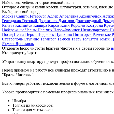
Избавляем мебель от строительной пыли
Оттираем следы и капли краски, штукатурки, затирки, клея (не
Выберите свой город
Москва
Санкт-Петербург
Адлер
Апрелевка
Архангельск
Астра
Геленджик
Грозный
Дзержинск
Дмитров
Долгопрудный
Домод
Калуга
Каспийск
Кашира
Киров
Клин
Королёв
Кострома
Крас
Набережные Челны
Нальчик
Наро-Фоминск
Нижневартовск
Н
Посад
Пенза
Пермь
Подольск
Пушкино
Пятигорск
Раменское
Р
Ставрополь
Ступино
Таганрог
Тамбов
Тверь
Тольятти
Томск
Т
Якутск
Ярославль
Откройте Бюро чистоты Братьев Чистовых в своем городе по
н
Кто приедет убирать
Убирать вашу квартиру приедут профессионально обученные клин
Перед приемом на работу все клинеры проходят аттестацию в н
"Братья Чистовы".
Все клинеры работают исключительно в форме с логотипом ко
Уборка производится с помощью профессиональных технически
Швабра
Тряпки из микрофибры
Тряпки для мытья окон