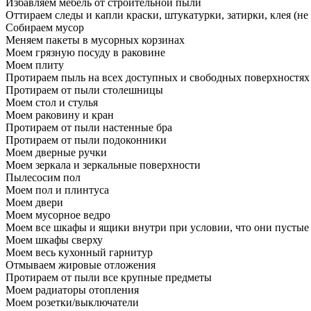
Избавляем мебель от строительной пыли
Оттираем следы и капли краски, штукатурки, затирки, клея (не
Собираем мусор
Меняем пакеты в мусорных корзинах
Моем грязную посуду в раковине
Моем плиту
Протираем пыль на всех доступных и свободных поверхностях
Протираем от пыли столешницы
Моем стол и стулья
Моем раковину и кран
Протираем от пыли настенные бра
Протираем от пыли подоконники
Моем дверные ручки
Моем зеркала и зеркальные поверхности
Пылесосим пол
Моем пол и плинтуса
Моем двери
Моем мусорное ведро
Моем все шкафы и ящики внутри при условии, что они пустые
Моем шкафы сверху
Моем весь кухонный гарнитур
Отмываем жировые отложения
Протираем от пыли все крупные предметы
Моем радиаторы отопления
Моем розетки/выключатели