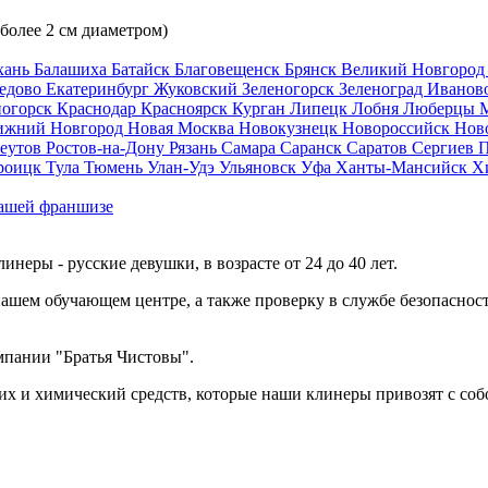
 более 2 см диаметром)
хань
Балашиха
Батайск
Благовещенск
Брянск
Великий Новгоро
едово
Екатеринбург
Жуковский
Зеленогорск
Зеленоград
Иванов
ногорск
Краснодар
Красноярск
Курган
Липецк
Лобня
Люберцы
ижний Новгород
Новая Москва
Новокузнецк
Новороссийск
Нов
еутов
Ростов-на-Дону
Рязань
Самара
Саранск
Саратов
Сергиев 
роицк
Тула
Тюмень
Улан-Удэ
Ульяновск
Уфа
Ханты-Мансийск
Х
ашей франшизе
еры - русские девушки, в возрасте от 24 до 40 лет.
ашем обучающем центре, а также проверку в службе безопасност
мпании "Братья Чистовы".
х и химический средств, которые наши клинеры привозят с соб