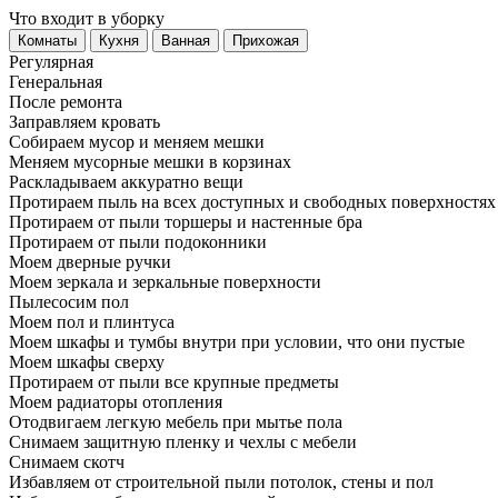
Что входит в уборку
Регу­лярная
Гене­ральная
После ремонта
Заправляем кровать
Собираем мусор и меняем мешки
Меняем мусорные мешки в корзинах
Раскладываем аккуратно вещи
Протираем пыль на всех доступных и свободных поверхностях
Протираем от пыли торшеры и настенные бра
Протираем от пыли подоконники
Моем дверные ручки
Моем зеркала и зеркальные поверхности
Пылесосим пол
Моем пол и плинтуса
Моем шкафы и тумбы внутри при условии, что они пустые
Моем шкафы сверху
Протираем от пыли все крупные предметы
Моем радиаторы отопления
Отодвигаем легкую мебель при мытье пола
Снимаем защитную пленку и чехлы с мебели
Снимаем скотч
Избавляем от строительной пыли потолок, стены и пол