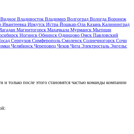
д
Видное
Владивосток
Владимир
Волгоград
Вологда
Воронеж
о
Ивантеевка
Иркутск
Истра
Йошкар-Ола
Казань
Калининград
Магадан
Магнитогорск
Махачкала
Мурманск
Мытищи
осибирск
Ногинск
Обнинск
Одинцово
Омск
Павловский
Посад
Серпухов
Симферополь
Смоленск
Солнечногорск
Сочи
имки
Челябинск
Череповец
Чехов
Чита
Электросталь
Энгельс
и и только после этого становятся частью команды компании
ой: