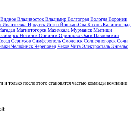
д
Видное
Владивосток
Владимир
Волгоград
Вологда
Воронеж
о
Ивантеевка
Иркутск
Истра
Йошкар-Ола
Казань
Калининград
Магадан
Магнитогорск
Махачкала
Мурманск
Мытищи
осибирск
Ногинск
Обнинск
Одинцово
Омск
Павловский
Посад
Серпухов
Симферополь
Смоленск
Солнечногорск
Сочи
имки
Челябинск
Череповец
Чехов
Чита
Электросталь
Энгельс
и и только после этого становятся частью команды компании
ой: