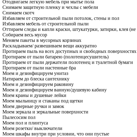
Отодвигаем легкую мебель при мытье пола
Снимаем защитную пленку и чехлы с мебели
Снимаем скотч
Избавляем от строительной пыли потолок, стены и пол
Избавляем мебель от строительной пыли
Оттираем следы и капли краски, штукатурки, затирки, клея (не
Собираем весь мусор
Меняем пакеты в мусорных корзинах
Раскладываем/ развешиваем вещи аккуратно
Протираем пыль на всех доступных и свободных поверхностях
Протираем от пыли батарею (полотенцесушитель)
Протираем от пыли держатели полотенец и туалетной бумаги
Протираем от пыли настенные бра
Моем и дезинфицируем унитаз
Натираем до блеска сантехнику
Моем и дезинфицируем раковину
Моем и дезинфицируем ванную/душевую кабину
Моем краны и душевые лейки
Моем мыльницу и стаканы под щетки
Моем дверные ручки и замок
Моем зеркала и зеркальные поверхности
Пылесосим пол
Моем пол и плинтуса
Моем розетки/ выключатели
Моем шкафы внутри при условии, что они пустые