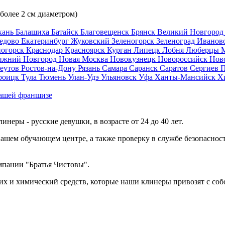
 более 2 см диаметром)
хань
Балашиха
Батайск
Благовещенск
Брянск
Великий Новгоро
едово
Екатеринбург
Жуковский
Зеленогорск
Зеленоград
Иванов
ногорск
Краснодар
Красноярск
Курган
Липецк
Лобня
Люберцы
ижний Новгород
Новая Москва
Новокузнецк
Новороссийск
Нов
еутов
Ростов-на-Дону
Рязань
Самара
Саранск
Саратов
Сергиев 
роицк
Тула
Тюмень
Улан-Удэ
Ульяновск
Уфа
Ханты-Мансийск
Х
ашей франшизе
еры - русские девушки, в возрасте от 24 до 40 лет.
ашем обучающем центре, а также проверку в службе безопасност
мпании "Братья Чистовы".
х и химический средств, которые наши клинеры привозят с соб