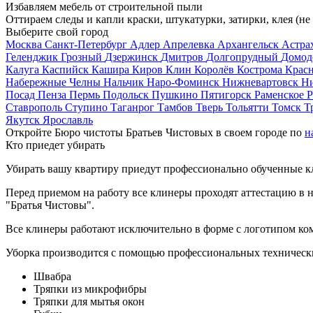
Избавляем мебель от строительной пыли
Оттираем следы и капли краски, штукатурки, затирки, клея (не
Выберите свой город
Москва
Санкт-Петербург
Адлер
Апрелевка
Архангельск
Астра
Геленджик
Грозный
Дзержинск
Дмитров
Долгопрудный
Домод
Калуга
Каспийск
Кашира
Киров
Клин
Королёв
Кострома
Крас
Набережные Челны
Нальчик
Наро-Фоминск
Нижневартовск
Н
Посад
Пенза
Пермь
Подольск
Пушкино
Пятигорск
Раменское
Р
Ставрополь
Ступино
Таганрог
Тамбов
Тверь
Тольятти
Томск
Т
Якутск
Ярославль
Откройте Бюро чистоты Братьев Чистовых в своем городе по
н
Кто приедет убирать
Убирать вашу квартиру приедут профессионально обученные клин
Перед приемом на работу все клинеры проходят аттестацию в н
"Братья Чистовы".
Все клинеры работают исключительно в форме с логотипом ко
Уборка производится с помощью профессиональных технически
Швабра
Тряпки из микрофибры
Тряпки для мытья окон