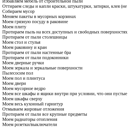
Избавляем мебель от строительной пыли
Оттираем следы и капли краски, штукатурки, затирки, клея (не
Собираем мусор
Меняем пакеты в мусорных корзинах
Моем грязную посуду в раковине
Моем плиту
Протираем пыль на всех доступных и свободных поверхностях
Протираем от пыли столешницы
Моем стол и стулья
Моем раковину и кран
Протираем от пыли настенные бра
Протираем от пыли подоконники
Моем дверные ручки
Моем зеркала и зеркальные поверхности
Пылесосим пол
Моем пол и плинтуса
Моем двери
Моем мусорное ведро
Моем все шкафы и ящики внутри при условии, что они пустые
Моем шкафы сверху
Моем весь кухонный гарнитур
Отмываем жировые отложения
Протираем от пыли все крупные предметы
Моем радиаторы отопления
Моем розетки/выключатели