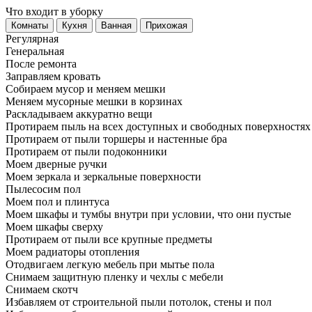
Что входит в уборку
Регу­лярная
Гене­ральная
После ремонта
Заправляем кровать
Собираем мусор и меняем мешки
Меняем мусорные мешки в корзинах
Раскладываем аккуратно вещи
Протираем пыль на всех доступных и свободных поверхностях
Протираем от пыли торшеры и настенные бра
Протираем от пыли подоконники
Моем дверные ручки
Моем зеркала и зеркальные поверхности
Пылесосим пол
Моем пол и плинтуса
Моем шкафы и тумбы внутри при условии, что они пустые
Моем шкафы сверху
Протираем от пыли все крупные предметы
Моем радиаторы отопления
Отодвигаем легкую мебель при мытье пола
Снимаем защитную пленку и чехлы с мебели
Снимаем скотч
Избавляем от строительной пыли потолок, стены и пол