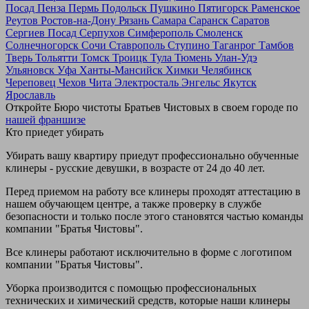
Посад
Пенза
Пермь
Подольск
Пушкино
Пятигорск
Раменское
Реутов
Ростов-на-Дону
Рязань
Самара
Саранск
Саратов
Сергиев Посад
Серпухов
Симферополь
Смоленск
Солнечногорск
Сочи
Ставрополь
Ступино
Таганрог
Тамбов
Тверь
Тольятти
Томск
Троицк
Тула
Тюмень
Улан-Удэ
Ульяновск
Уфа
Ханты-Мансийск
Химки
Челябинск
Череповец
Чехов
Чита
Электросталь
Энгельс
Якутск
Ярославль
Откройте Бюро чистоты Братьев Чистовых в своем городе по
нашей франшизе
Кто приедет убирать
Убирать вашу квартиру приедут профессионально обученные
клинеры - русские девушки, в возрасте от 24 до 40 лет.
Перед приемом на работу все клинеры проходят аттестацию в
нашем обучающем центре, а также проверку в службе
безопасности и только после этого становятся частью команды
компании "Братья Чистовы".
Все клинеры работают исключительно в форме с логотипом
компании "Братья Чистовы".
Уборка производится с помощью профессиональных
технических и химический средств, которые наши клинеры