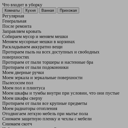
Что входит в уборку
Регу­лярная
Гене­ральная
После ремонта
Заправляем кровать
Собираем мусор и меняем мешки
Меняем мусорные мешки в корзинах
Раскладываем аккуратно вещи
Протираем пыль на всех доступных и свободных
поверхностях
Протираем от пыли торшеры и настенные бра
Протираем от пыли подоконники
Моем дверные ручки
Моем зеркала и зеркальные поверхности
Пылесосим пол
Моем пол и плинтуса
Моем шкафы и тумбы внутри при условии, что они пустые
Моем шкафы сверху
Протираем от пыли все крупные предметы
Моем радиаторы отопления
Отодвигаем легкую мебель при мытье пола
Снимаем защитную пленку и чехлы с мебели
Снимаем скотч