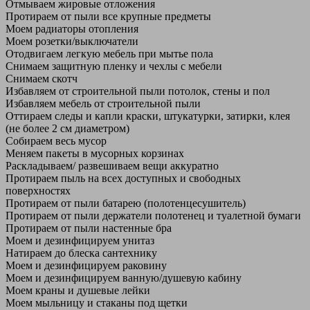
Отмываем жировые отложения
Протираем от пыли все крупные предметы
Моем радиаторы отопления
Моем розетки/выключатели
Отодвигаем легкую мебель при мытье пола
Снимаем защитную пленку и чехлы с мебели
Снимаем скотч
Избавляем от строительной пыли потолок, стены и пол
Избавляем мебель от строительной пыли
Оттираем следы и капли краски, штукатурки, затирки, клея
(не более 2 см диаметром)
Собираем весь мусор
Меняем пакеты в мусорных корзинах
Раскладываем/ развешиваем вещи аккуратно
Протираем пыль на всех доступных и свободных
поверхностях
Протираем от пыли батарею (полотенцесушитель)
Протираем от пыли держатели полотенец и туалетной бумаги
Протираем от пыли настенные бра
Моем и дезинфицируем унитаз
Натираем до блеска сантехнику
Моем и дезинфицируем раковину
Моем и дезинфицируем ванную/душевую кабину
Моем краны и душевые лейки
Моем мыльницу и стаканы под щетки