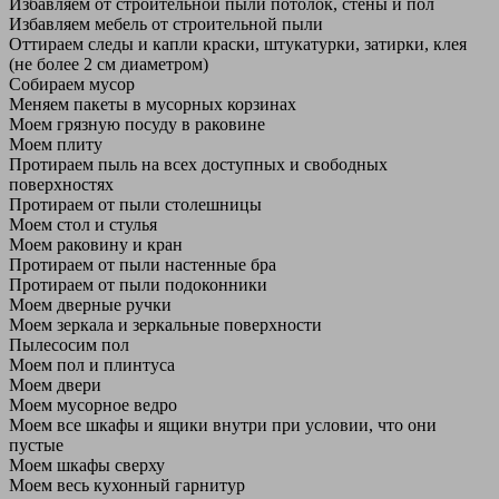
Избавляем от строительной пыли потолок, стены и пол
Избавляем мебель от строительной пыли
Оттираем следы и капли краски, штукатурки, затирки, клея
(не более 2 см диаметром)
Собираем мусор
Меняем пакеты в мусорных корзинах
Моем грязную посуду в раковине
Моем плиту
Протираем пыль на всех доступных и свободных
поверхностях
Протираем от пыли столешницы
Моем стол и стулья
Моем раковину и кран
Протираем от пыли настенные бра
Протираем от пыли подоконники
Моем дверные ручки
Моем зеркала и зеркальные поверхности
Пылесосим пол
Моем пол и плинтуса
Моем двери
Моем мусорное ведро
Моем все шкафы и ящики внутри при условии, что они
пустые
Моем шкафы сверху
Моем весь кухонный гарнитур