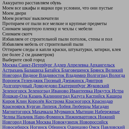
Аккуратно расставляем обувь
Моем все шкафы и ящики при условии, что они пустые
Моем двери
Моем розетки/ выключатели
Протираем от пыли все мелкие и крупные предметы
Снимаем защитную пленку и чехлы с мебели
Снимаем скотч
Избавляем от строительной пыли потолок, стены и пол
Избавляем мебель от строительной пыли
Оттираем следы и капли краски, штукатурки, затирки, клея
(не более 2 см диаметром)
Выберите свой город
Москва
Санкт-Петербург
Адлер
Апрелевка
Архангельск
Астрахань
Балашиха
Батайск
Благовещенск
Брянск
Великий
Новгород
Видное
Владивосток
Владимир
Волгоград
Вологда
Воронеж
Геленджик
Грозный
Дзержинск
Дмитров
Долгопрудный
Домодедово
Екатеринбург
Жуковский
Зеленогорск
Зеленоград
Иваново
Ивантеевка
Иркутск
Истра
Йошкар-Ола
Казань
Калининград
Калуга
Каспийск
Кашира
Киров
Клин
Королёв
Кострома
Красногорск
Краснодар
Красноярск
Курган
Липецк
Лобня
Люберцы
Магадан
Магнитогорск
Махачкала
Мурманск
Мытищи
Набережные
Челны
Нальчик
Наро-Фоминск
Нижневартовск
Нижний
Новгород
Новая Москва
Новокузнецк
Новороссийск
Новосибирск
Ногинск
Обнинск
Одинцово
Омск
Павловский