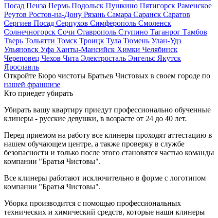
Посад
Пенза
Пермь
Подольск
Пушкино
Пятигорск
Раменское
Реутов
Ростов-на-Дону
Рязань
Самара
Саранск
Саратов
Сергиев Посад
Серпухов
Симферополь
Смоленск
Солнечногорск
Сочи
Ставрополь
Ступино
Таганрог
Тамбов
Тверь
Тольятти
Томск
Троицк
Тула
Тюмень
Улан-Удэ
Ульяновск
Уфа
Ханты-Мансийск
Химки
Челябинск
Череповец
Чехов
Чита
Электросталь
Энгельс
Якутск
Ярославль
Откройте Бюро чистоты Братьев Чистовых в своем городе по
нашей франшизе
Кто приедет убирать
Убирать вашу квартиру приедут профессионально обученные
клинеры - русские девушки, в возрасте от 24 до 40 лет.
Перед приемом на работу все клинеры проходят аттестацию в
нашем обучающем центре, а также проверку в службе
безопасности и только после этого становятся частью команды
компании "Братья Чистовы".
Все клинеры работают исключительно в форме с логотипом
компании "Братья Чистовы".
Уборка производится с помощью профессиональных
технических и химический средств, которые наши клинеры