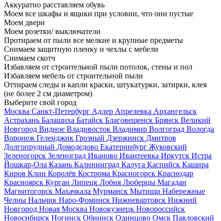
Аккуратно расставляем обувь
Моем все шкафы и ящики при условии, что они пустые
Моем двери
Моем розетки/ выключатели
Протираем от пыли все мелкие и крупные предметы
Снимаем защитную пленку и чехлы с мебели
Снимаем скотч
Избавляем от строительной пыли потолок, стены и пол
Избавляем мебель от строительной пыли
Оттираем следы и капли краски, штукатурки, затирки, клея
(не более 2 см диаметром)
Выберите свой город
Москва
Санкт-Петербург
Адлер
Апрелевка
Архангельск
Астрахань
Балашиха
Батайск
Благовещенск
Брянск
Великий
Новгород
Видное
Владивосток
Владимир
Волгоград
Вологда
Воронеж
Геленджик
Грозный
Дзержинск
Дмитров
Долгопрудный
Домодедово
Екатеринбург
Жуковский
Зеленогорск
Зеленоград
Иваново
Ивантеевка
Иркутск
Истра
Йошкар-Ола
Казань
Калининград
Калуга
Каспийск
Кашира
Киров
Клин
Королёв
Кострома
Красногорск
Краснодар
Красноярск
Курган
Липецк
Лобня
Люберцы
Магадан
Магнитогорск
Махачкала
Мурманск
Мытищи
Набережные
Челны
Нальчик
Наро-Фоминск
Нижневартовск
Нижний
Новгород
Новая Москва
Новокузнецк
Новороссийск
Новосибирск
Ногинск
Обнинск
Одинцово
Омск
Павловский