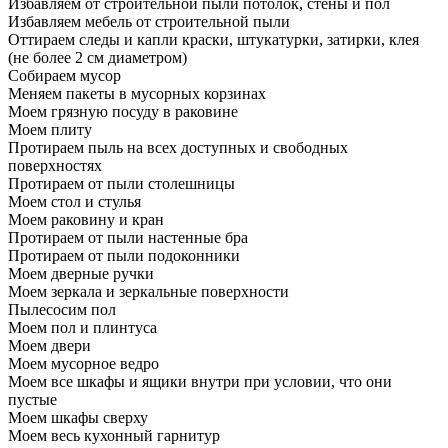
Избавляем от строительной пыли потолок, стены и пол
Избавляем мебель от строительной пыли
Оттираем следы и капли краски, штукатурки, затирки, клея
(не более 2 см диаметром)
Собираем мусор
Меняем пакеты в мусорных корзинах
Моем грязную посуду в раковине
Моем плиту
Протираем пыль на всех доступных и свободных
поверхностях
Протираем от пыли столешницы
Моем стол и стулья
Моем раковину и кран
Протираем от пыли настенные бра
Протираем от пыли подоконники
Моем дверные ручки
Моем зеркала и зеркальные поверхности
Пылесосим пол
Моем пол и плинтуса
Моем двери
Моем мусорное ведро
Моем все шкафы и ящики внутри при условии, что они
пустые
Моем шкафы сверху
Моем весь кухонный гарнитур