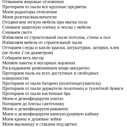
Отмываем жировые отложения
Протираем от пыли все крупные предметы
Моем радиаторы отопления
Моем розетки/выключатели
Отодвигаем легкую мебель при мытье пола
Снимаем защитную пленку и чехлы с мебели
Снимаем скотч
Избавляем от строительной пыли потолок, стены и пол
Избавляем мебель от строительной пыли
Оттираем следы и капли краски, штукатурки, затирки, клея
(не более 2 см диаметром)
Собираем весь мусор
Меняем пакеты в мусорных корзинах
Раскладываем/ развешиваем вещи аккуратно
Протираем пыль на всех доступных и свободных
поверхностях
Протираем от пыли батарею (полотенцесушитель)
Протираем от пыли держатели полотенец и туалетной бумаги
Протираем от пыли настенные бра
Моем и дезинфицируем унитаз
Натираем до блеска сантехнику
Моем и дезинфицируем раковину
Моем и дезинфицируем ванную/душевую кабину
Моем краны и душевые лейки
Моем мыльницу и стаканы под щетки