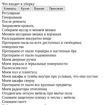
Что входит в уборку
Регу­лярная
Гене­ральная
После ремонта
Заправляем кровать
Собираем мусор и меняем мешки
Меняем мусорные мешки в корзинах
Раскладываем аккуратно вещи
Протираем пыль на всех доступных и свободных
поверхностях
Протираем от пыли торшеры и настенные бра
Протираем от пыли подоконники
Моем дверные ручки
Моем зеркала и зеркальные поверхности
Пылесосим пол
Моем пол и плинтуса
Моем шкафы и тумбы внутри при условии, что они пустые
Моем шкафы сверху
Протираем от пыли все крупные предметы
Моем радиаторы отопления
Отодвигаем легкую мебель при мытье пола
Снимаем защитную пленку и чехлы с мебели
Снимаем скотч