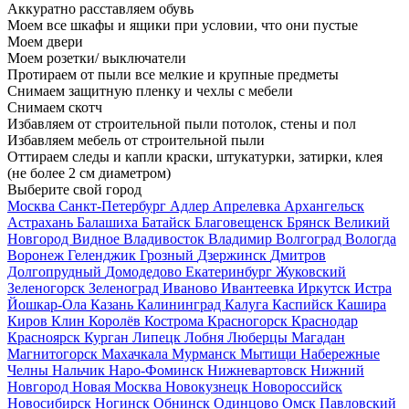
Аккуратно расставляем обувь
Моем все шкафы и ящики при условии, что они пустые
Моем двери
Моем розетки/ выключатели
Протираем от пыли все мелкие и крупные предметы
Снимаем защитную пленку и чехлы с мебели
Снимаем скотч
Избавляем от строительной пыли потолок, стены и пол
Избавляем мебель от строительной пыли
Оттираем следы и капли краски, штукатурки, затирки, клея
(не более 2 см диаметром)
Выберите свой город
Москва
Санкт-Петербург
Адлер
Апрелевка
Архангельск
Астрахань
Балашиха
Батайск
Благовещенск
Брянск
Великий
Новгород
Видное
Владивосток
Владимир
Волгоград
Вологда
Воронеж
Геленджик
Грозный
Дзержинск
Дмитров
Долгопрудный
Домодедово
Екатеринбург
Жуковский
Зеленогорск
Зеленоград
Иваново
Ивантеевка
Иркутск
Истра
Йошкар-Ола
Казань
Калининград
Калуга
Каспийск
Кашира
Киров
Клин
Королёв
Кострома
Красногорск
Краснодар
Красноярск
Курган
Липецк
Лобня
Люберцы
Магадан
Магнитогорск
Махачкала
Мурманск
Мытищи
Набережные
Челны
Нальчик
Наро-Фоминск
Нижневартовск
Нижний
Новгород
Новая Москва
Новокузнецк
Новороссийск
Новосибирск
Ногинск
Обнинск
Одинцово
Омск
Павловский