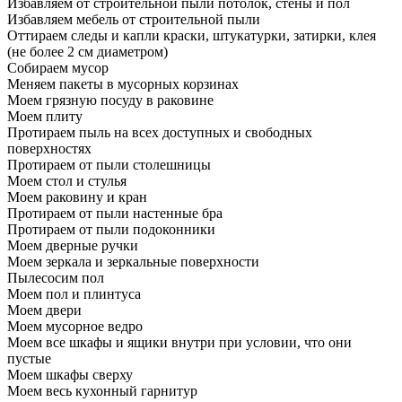
Избавляем от строительной пыли потолок, стены и пол
Избавляем мебель от строительной пыли
Оттираем следы и капли краски, штукатурки, затирки, клея
(не более 2 см диаметром)
Собираем мусор
Меняем пакеты в мусорных корзинах
Моем грязную посуду в раковине
Моем плиту
Протираем пыль на всех доступных и свободных
поверхностях
Протираем от пыли столешницы
Моем стол и стулья
Моем раковину и кран
Протираем от пыли настенные бра
Протираем от пыли подоконники
Моем дверные ручки
Моем зеркала и зеркальные поверхности
Пылесосим пол
Моем пол и плинтуса
Моем двери
Моем мусорное ведро
Моем все шкафы и ящики внутри при условии, что они
пустые
Моем шкафы сверху
Моем весь кухонный гарнитур