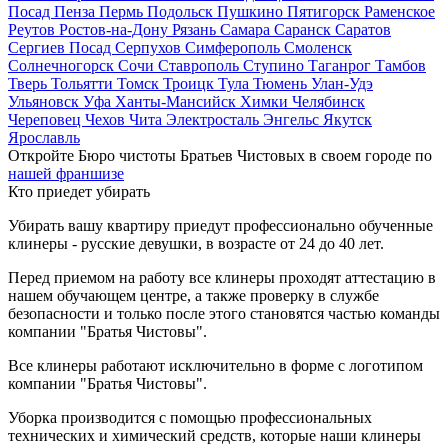
Посад
Пенза
Пермь
Подольск
Пушкино
Пятигорск
Раменское
Реутов
Ростов-на-Дону
Рязань
Самара
Саранск
Саратов
Сергиев Посад
Серпухов
Симферополь
Смоленск
Солнечногорск
Сочи
Ставрополь
Ступино
Таганрог
Тамбов
Тверь
Тольятти
Томск
Троицк
Тула
Тюмень
Улан-Удэ
Ульяновск
Уфа
Ханты-Мансийск
Химки
Челябинск
Череповец
Чехов
Чита
Электросталь
Энгельс
Якутск
Ярославль
Откройте Бюро чистоты Братьев Чистовых в своем городе по
нашей франшизе
Кто приедет убирать
Убирать вашу квартиру приедут профессионально обученные
клинеры - русские девушки, в возрасте от 24 до 40 лет.
Перед приемом на работу все клинеры проходят аттестацию в
нашем обучающем центре, а также проверку в службе
безопасности и только после этого становятся частью команды
компании "Братья Чистовы".
Все клинеры работают исключительно в форме с логотипом
компании "Братья Чистовы".
Уборка производится с помощью профессиональных
технических и химический средств, которые наши клинеры