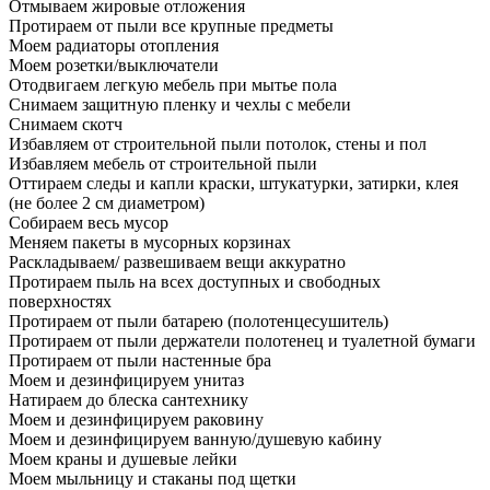
Отмываем жировые отложения
Протираем от пыли все крупные предметы
Моем радиаторы отопления
Моем розетки/выключатели
Отодвигаем легкую мебель при мытье пола
Снимаем защитную пленку и чехлы с мебели
Снимаем скотч
Избавляем от строительной пыли потолок, стены и пол
Избавляем мебель от строительной пыли
Оттираем следы и капли краски, штукатурки, затирки, клея
(не более 2 см диаметром)
Собираем весь мусор
Меняем пакеты в мусорных корзинах
Раскладываем/ развешиваем вещи аккуратно
Протираем пыль на всех доступных и свободных
поверхностях
Протираем от пыли батарею (полотенцесушитель)
Протираем от пыли держатели полотенец и туалетной бумаги
Протираем от пыли настенные бра
Моем и дезинфицируем унитаз
Натираем до блеска сантехнику
Моем и дезинфицируем раковину
Моем и дезинфицируем ванную/душевую кабину
Моем краны и душевые лейки
Моем мыльницу и стаканы под щетки