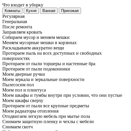
Что входит в уборку
Регу­лярная
Гене­ральная
После ремонта
Заправляем кровать
Собираем мусор и меняем мешки
Меняем мусорные мешки в корзинах
Раскладываем аккуратно вещи
Протираем пыль на всех доступных и свободных
поверхностях
Протираем от пыли торшеры и настенные бра
Протираем от пыли подоконники
Моем дверные ручки
Моем зеркала и зеркальные поверхности
Пылесосим пол
Моем пол и плинтуса
Моем шкафы и тумбы внутри при условии, что они пустые
Моем шкафы сверху
Протираем от пыли все крупные предметы
Моем радиаторы отопления
Отодвигаем легкую мебель при мытье пола
Снимаем защитную пленку и чехлы с мебели
Снимаем скотч