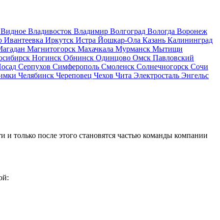
д
Видное
Владивосток
Владимир
Волгоград
Вологда
Воронеж
о
Ивантеевка
Иркутск
Истра
Йошкар-Ола
Казань
Калининград
Магадан
Магнитогорск
Махачкала
Мурманск
Мытищи
осибирск
Ногинск
Обнинск
Одинцово
Омск
Павловский
Посад
Серпухов
Симферополь
Смоленск
Солнечногорск
Сочи
имки
Челябинск
Череповец
Чехов
Чита
Электросталь
Энгельс
и и только после этого становятся частью команды компании
ой: