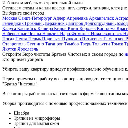
Избавляем мебель от строительной пыли
Оттираем следы и капли краски, штукатурки, затирки, клея (не
Выберите свой город
Москва
Санкт-Петербург
Адлер
Апрелевка
Архангельск
Астра
Геленджик
Грозный
Дзержинск
Дмитров
Долгопрудный
Домод
Калуга
Каспийск
Кашира
Киров
Клин
Королёв
Кострома
Крас
Набережные Челны
Нальчик
Наро-Фоминск
Нижневартовск
Н
Посад
Пенза
Пермь
Подольск
Пушкино
Пятигорск
Раменское
Р
Ставрополь
Ступино
Таганрог
Тамбов
Тверь
Тольятти
Томск
Т
Якутск
Ярославль
Откройте Бюро чистоты Братьев Чистовых в своем городе по
н
Кто приедет убирать
Убирать вашу квартиру приедут профессионально обученные клин
Перед приемом на работу все клинеры проходят аттестацию в н
"Братья Чистовы".
Все клинеры работают исключительно в форме с логотипом ко
Уборка производится с помощью профессиональных технически
Швабра
Тряпки из микрофибры
Тряпки для мытья окон