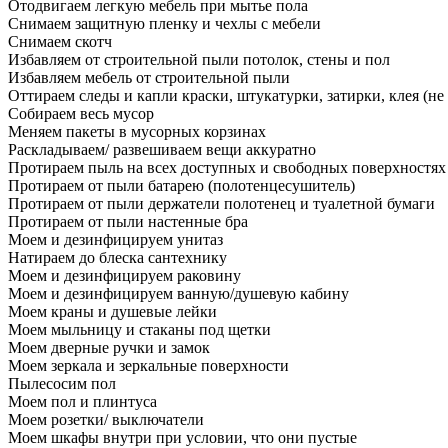
Отодвигаем легкую мебель при мытье пола
Снимаем защитную пленку и чехлы с мебели
Снимаем скотч
Избавляем от строительной пыли потолок, стены и пол
Избавляем мебель от строительной пыли
Оттираем следы и капли краски, штукатурки, затирки, клея (не
Собираем весь мусор
Меняем пакеты в мусорных корзинах
Раскладываем/ развешиваем вещи аккуратно
Протираем пыль на всех доступных и свободных поверхностях
Протираем от пыли батарею (полотенцесушитель)
Протираем от пыли держатели полотенец и туалетной бумаги
Протираем от пыли настенные бра
Моем и дезинфицируем унитаз
Натираем до блеска сантехнику
Моем и дезинфицируем раковину
Моем и дезинфицируем ванную/душевую кабину
Моем краны и душевые лейки
Моем мыльницу и стаканы под щетки
Моем дверные ручки и замок
Моем зеркала и зеркальные поверхности
Пылесосим пол
Моем пол и плинтуса
Моем розетки/ выключатели
Моем шкафы внутри при условии, что они пустые