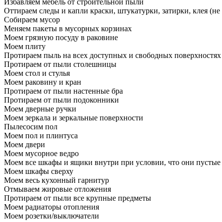
Избавляем мебель от строительной пыли
Оттираем следы и капли краски, штукатурки, затирки, клея (не
Собираем мусор
Меняем пакеты в мусорных корзинах
Моем грязную посуду в раковине
Моем плиту
Протираем пыль на всех доступных и свободных поверхностях
Протираем от пыли столешницы
Моем стол и стулья
Моем раковину и кран
Протираем от пыли настенные бра
Протираем от пыли подоконники
Моем дверные ручки
Моем зеркала и зеркальные поверхности
Пылесосим пол
Моем пол и плинтуса
Моем двери
Моем мусорное ведро
Моем все шкафы и ящики внутри при условии, что они пустые
Моем шкафы сверху
Моем весь кухонный гарнитур
Отмываем жировые отложения
Протираем от пыли все крупные предметы
Моем радиаторы отопления
Моем розетки/выключатели