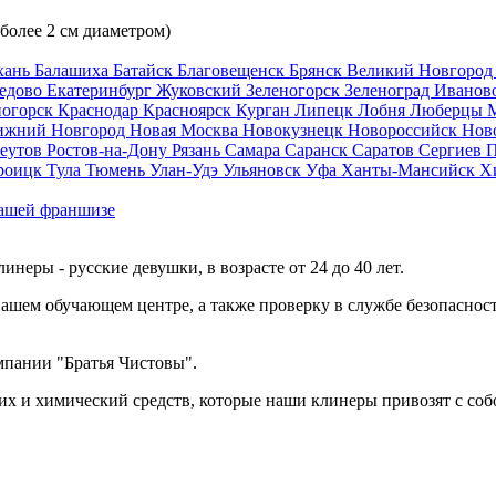
 более 2 см диаметром)
хань
Балашиха
Батайск
Благовещенск
Брянск
Великий Новгоро
едово
Екатеринбург
Жуковский
Зеленогорск
Зеленоград
Иванов
ногорск
Краснодар
Красноярск
Курган
Липецк
Лобня
Люберцы
ижний Новгород
Новая Москва
Новокузнецк
Новороссийск
Нов
еутов
Ростов-на-Дону
Рязань
Самара
Саранск
Саратов
Сергиев 
роицк
Тула
Тюмень
Улан-Удэ
Ульяновск
Уфа
Ханты-Мансийск
Х
ашей франшизе
еры - русские девушки, в возрасте от 24 до 40 лет.
ашем обучающем центре, а также проверку в службе безопасност
мпании "Братья Чистовы".
х и химический средств, которые наши клинеры привозят с соб