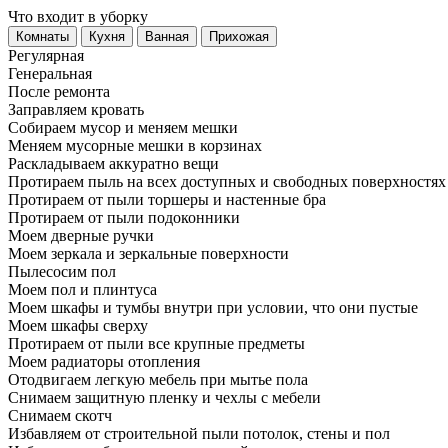
Что входит в уборку
Регу­лярная
Гене­ральная
После ремонта
Заправляем кровать
Собираем мусор и меняем мешки
Меняем мусорные мешки в корзинах
Раскладываем аккуратно вещи
Протираем пыль на всех доступных и свободных поверхностях
Протираем от пыли торшеры и настенные бра
Протираем от пыли подоконники
Моем дверные ручки
Моем зеркала и зеркальные поверхности
Пылесосим пол
Моем пол и плинтуса
Моем шкафы и тумбы внутри при условии, что они пустые
Моем шкафы сверху
Протираем от пыли все крупные предметы
Моем радиаторы отопления
Отодвигаем легкую мебель при мытье пола
Снимаем защитную пленку и чехлы с мебели
Снимаем скотч
Избавляем от строительной пыли потолок, стены и пол