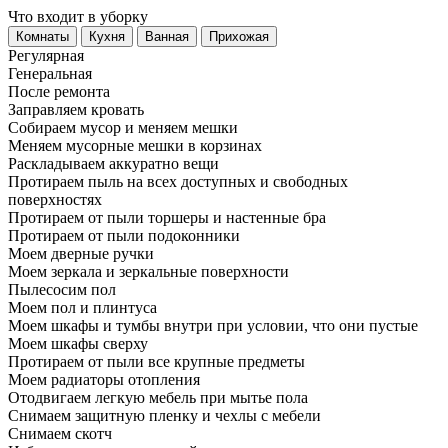
Что входит в уборку
Регу­лярная
Гене­ральная
После ремонта
Заправляем кровать
Собираем мусор и меняем мешки
Меняем мусорные мешки в корзинах
Раскладываем аккуратно вещи
Протираем пыль на всех доступных и свободных
поверхностях
Протираем от пыли торшеры и настенные бра
Протираем от пыли подоконники
Моем дверные ручки
Моем зеркала и зеркальные поверхности
Пылесосим пол
Моем пол и плинтуса
Моем шкафы и тумбы внутри при условии, что они пустые
Моем шкафы сверху
Протираем от пыли все крупные предметы
Моем радиаторы отопления
Отодвигаем легкую мебель при мытье пола
Снимаем защитную пленку и чехлы с мебели
Снимаем скотч