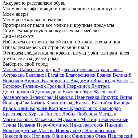
Аккуратно расставляем обувь
Моем все шкафы и ящики при условии, что они пустые
Моем двери
Моем розетки/ выключатели
Протираем от пыли все мелкие и крупные предметы
Снимаем защитную пленку и чехлы с мебели
Снимаем скотч
Избавляем от строительной пыли потолок, стены и пол
Избавляем мебель от строительной пыли
Оттираем следы и капли краски, штукатурки, затирки, клея
(не более 2 см диаметром)
Выберите свой город
Москва
Санкт-Петербург
Адлер
Апрелевка
Архангельск
Астрахань
Балашиха
Батайск
Благовещенск
Брянск
Великий
Новгород
Видное
Владивосток
Владимир
Волгоград
Вологда
Воронеж
Геленджик
Грозный
Дзержинск
Дмитров
Долгопрудный
Домодедово
Екатеринбург
Жуковский
Зеленогорск
Зеленоград
Иваново
Ивантеевка
Иркутск
Истра
Йошкар-Ола
Казань
Калининград
Калуга
Каспийск
Кашира
Киров
Клин
Королёв
Кострома
Красногорск
Краснодар
Красноярск
Курган
Липецк
Лобня
Люберцы
Магадан
Магнитогорск
Махачкала
Мурманск
Мытищи
Набережные
Челны
Нальчик
Наро-Фоминск
Нижневартовск
Нижний
Новгород
Новая Москва
Новокузнецк
Новороссийск
Новосибирск
Ногинск
Обнинск
Одинцово
Омск
Павловский