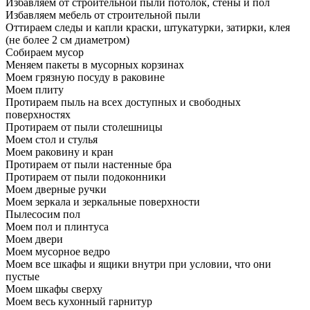
Избавляем от строительной пыли потолок, стены и пол
Избавляем мебель от строительной пыли
Оттираем следы и капли краски, штукатурки, затирки, клея
(не более 2 см диаметром)
Собираем мусор
Меняем пакеты в мусорных корзинах
Моем грязную посуду в раковине
Моем плиту
Протираем пыль на всех доступных и свободных
поверхностях
Протираем от пыли столешницы
Моем стол и стулья
Моем раковину и кран
Протираем от пыли настенные бра
Протираем от пыли подоконники
Моем дверные ручки
Моем зеркала и зеркальные поверхности
Пылесосим пол
Моем пол и плинтуса
Моем двери
Моем мусорное ведро
Моем все шкафы и ящики внутри при условии, что они
пустые
Моем шкафы сверху
Моем весь кухонный гарнитур