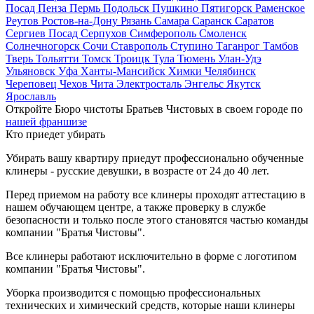
Посад
Пенза
Пермь
Подольск
Пушкино
Пятигорск
Раменское
Реутов
Ростов-на-Дону
Рязань
Самара
Саранск
Саратов
Сергиев Посад
Серпухов
Симферополь
Смоленск
Солнечногорск
Сочи
Ставрополь
Ступино
Таганрог
Тамбов
Тверь
Тольятти
Томск
Троицк
Тула
Тюмень
Улан-Удэ
Ульяновск
Уфа
Ханты-Мансийск
Химки
Челябинск
Череповец
Чехов
Чита
Электросталь
Энгельс
Якутск
Ярославль
Откройте Бюро чистоты Братьев Чистовых в своем городе по
нашей франшизе
Кто приедет убирать
Убирать вашу квартиру приедут профессионально обученные
клинеры - русские девушки, в возрасте от 24 до 40 лет.
Перед приемом на работу все клинеры проходят аттестацию в
нашем обучающем центре, а также проверку в службе
безопасности и только после этого становятся частью команды
компании "Братья Чистовы".
Все клинеры работают исключительно в форме с логотипом
компании "Братья Чистовы".
Уборка производится с помощью профессиональных
технических и химический средств, которые наши клинеры