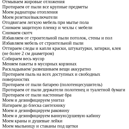
Отмываем жировые отложения
Протираем от пыли все крупные предметы
Моем радиаторы отопления
Моем розетки/выключатели
Отодвигаем легкую мебель при мытье пола
Снимаем защитную пленку и чехлы с мебели
Снимаем скотч
Избавляем от строительной пыли потолок, стены и пол
Избавляем мебель от строительной пыли
Оттираем следы и капли краски, штукатурки, затирки, клея
(не более 2 см диаметром)
Собираем весь мусор
Меняем пакеты в мусорных корзинах
Раскладываем/ развешиваем вещи аккуратно
Протираем пыль на всех доступных и свободных
поверхностях
Протираем от пыли батарею (полотенцесушитель)
Протираем от пыли держатели полотенец и туалетной бумаги
Протираем от пыли настенные бра
Моем и дезинфицируем унитаз
Натираем до блеска сантехнику
Моем и дезинфицируем раковину
Моем и дезинфицируем ванную/душевую кабину
Моем краны и душевые лейки
Моем мыльницу и стаканы под щетки