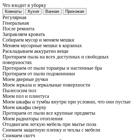
Что входит в уборку
Регу­лярная
Гене­ральная
После ремонта
Заправляем кровать
Собираем мусор и меняем мешки
Меняем мусорные мешки в корзинах
Раскладываем аккуратно вещи
Протираем пыль на всех доступных и свободных
поверхностях
Протираем от пыли торшеры и настенные бра
Протираем от пыли подоконники
Моем дверные ручки
Моем зеркала и зеркальные поверхности
Пылесосим пол
Моем пол и плинтуса
Моем шкафы и тумбы внутри при условии, что они пустые
Моем шкафы сверху
Протираем от пыли все крупные предметы
Моем радиаторы отопления
Отодвигаем легкую мебель при мытье пола
Снимаем защитную пленку и чехлы с мебели
Снимаем скотч