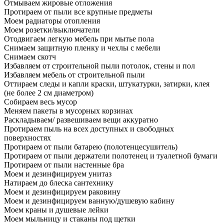
Отмываем жировые отложения
Протираем от пыли все крупные предметы
Моем радиаторы отопления
Моем розетки/выключатели
Отодвигаем легкую мебель при мытье пола
Снимаем защитную пленку и чехлы с мебели
Снимаем скотч
Избавляем от строительной пыли потолок, стены и пол
Избавляем мебель от строительной пыли
Оттираем следы и капли краски, штукатурки, затирки, клея
(не более 2 см диаметром)
Собираем весь мусор
Меняем пакеты в мусорных корзинах
Раскладываем/ развешиваем вещи аккуратно
Протираем пыль на всех доступных и свободных
поверхностях
Протираем от пыли батарею (полотенцесушитель)
Протираем от пыли держатели полотенец и туалетной бумаги
Протираем от пыли настенные бра
Моем и дезинфицируем унитаз
Натираем до блеска сантехнику
Моем и дезинфицируем раковину
Моем и дезинфицируем ванную/душевую кабину
Моем краны и душевые лейки
Моем мыльницу и стаканы под щетки