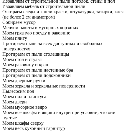
Избавляем от строительной пыли потолок, стены и пол
Избавляем мебель от строительной пыли
Оттираем следы и капли краски, штукатурки, затирки, клея
(не более 2 см диаметром)
Собираем мусор
Меняем пакеты в мусорных корзинах
Моем грязную посуду в раковине
Моем плиту
Протираем пыль на всех доступных и свободных
поверхностях
Протираем от пыли столешницы
Моем стол и стулья
Моем раковину и кран
Протираем от пыли настенные бра
Протираем от пыли подоконники
Моем дверные ручки
Моем зеркала и зеркальные поверхности
Пылесосим пол
Моем пол и плинтуса
Моем двери
Моем мусорное ведро
Моем все шкафы и ящики внутри при условии, что они
пустые
Моем шкафы сверху
Моем весь кухонный гарнитур