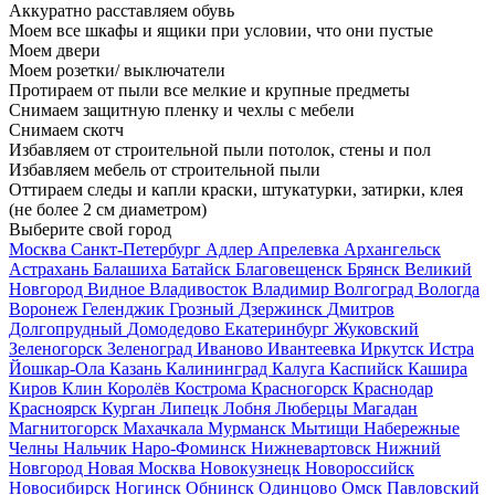
Аккуратно расставляем обувь
Моем все шкафы и ящики при условии, что они пустые
Моем двери
Моем розетки/ выключатели
Протираем от пыли все мелкие и крупные предметы
Снимаем защитную пленку и чехлы с мебели
Снимаем скотч
Избавляем от строительной пыли потолок, стены и пол
Избавляем мебель от строительной пыли
Оттираем следы и капли краски, штукатурки, затирки, клея
(не более 2 см диаметром)
Выберите свой город
Москва
Санкт-Петербург
Адлер
Апрелевка
Архангельск
Астрахань
Балашиха
Батайск
Благовещенск
Брянск
Великий
Новгород
Видное
Владивосток
Владимир
Волгоград
Вологда
Воронеж
Геленджик
Грозный
Дзержинск
Дмитров
Долгопрудный
Домодедово
Екатеринбург
Жуковский
Зеленогорск
Зеленоград
Иваново
Ивантеевка
Иркутск
Истра
Йошкар-Ола
Казань
Калининград
Калуга
Каспийск
Кашира
Киров
Клин
Королёв
Кострома
Красногорск
Краснодар
Красноярск
Курган
Липецк
Лобня
Люберцы
Магадан
Магнитогорск
Махачкала
Мурманск
Мытищи
Набережные
Челны
Нальчик
Наро-Фоминск
Нижневартовск
Нижний
Новгород
Новая Москва
Новокузнецк
Новороссийск
Новосибирск
Ногинск
Обнинск
Одинцово
Омск
Павловский