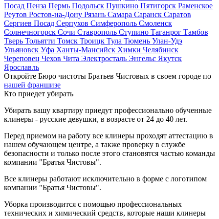
Посад
Пенза
Пермь
Подольск
Пушкино
Пятигорск
Раменское
Реутов
Ростов-на-Дону
Рязань
Самара
Саранск
Саратов
Сергиев Посад
Серпухов
Симферополь
Смоленск
Солнечногорск
Сочи
Ставрополь
Ступино
Таганрог
Тамбов
Тверь
Тольятти
Томск
Троицк
Тула
Тюмень
Улан-Удэ
Ульяновск
Уфа
Ханты-Мансийск
Химки
Челябинск
Череповец
Чехов
Чита
Электросталь
Энгельс
Якутск
Ярославль
Откройте Бюро чистоты Братьев Чистовых в своем городе по
нашей франшизе
Кто приедет убирать
Убирать вашу квартиру приедут профессионально обученные
клинеры - русские девушки, в возрасте от 24 до 40 лет.
Перед приемом на работу все клинеры проходят аттестацию в
нашем обучающем центре, а также проверку в службе
безопасности и только после этого становятся частью команды
компании "Братья Чистовы".
Все клинеры работают исключительно в форме с логотипом
компании "Братья Чистовы".
Уборка производится с помощью профессиональных
технических и химический средств, которые наши клинеры