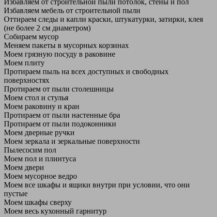
Избавляем от строительной пыли потолок, стены и пол
Избавляем мебель от строительной пыли
Оттираем следы и капли краски, штукатурки, затирки, клея
(не более 2 см диаметром)
Собираем мусор
Меняем пакеты в мусорных корзинах
Моем грязную посуду в раковине
Моем плиту
Протираем пыль на всех доступных и свободных
поверхностях
Протираем от пыли столешницы
Моем стол и стулья
Моем раковину и кран
Протираем от пыли настенные бра
Протираем от пыли подоконники
Моем дверные ручки
Моем зеркала и зеркальные поверхности
Пылесосим пол
Моем пол и плинтуса
Моем двери
Моем мусорное ведро
Моем все шкафы и ящики внутри при условии, что они
пустые
Моем шкафы сверху
Моем весь кухонный гарнитур