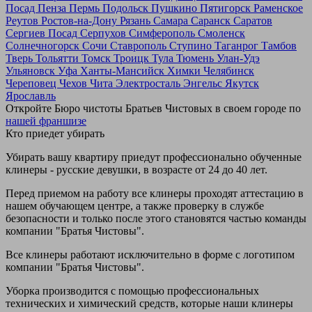
Посад
Пенза
Пермь
Подольск
Пушкино
Пятигорск
Раменское
Реутов
Ростов-на-Дону
Рязань
Самара
Саранск
Саратов
Сергиев Посад
Серпухов
Симферополь
Смоленск
Солнечногорск
Сочи
Ставрополь
Ступино
Таганрог
Тамбов
Тверь
Тольятти
Томск
Троицк
Тула
Тюмень
Улан-Удэ
Ульяновск
Уфа
Ханты-Мансийск
Химки
Челябинск
Череповец
Чехов
Чита
Электросталь
Энгельс
Якутск
Ярославль
Откройте Бюро чистоты Братьев Чистовых в своем городе по
нашей франшизе
Кто приедет убирать
Убирать вашу квартиру приедут профессионально обученные
клинеры - русские девушки, в возрасте от 24 до 40 лет.
Перед приемом на работу все клинеры проходят аттестацию в
нашем обучающем центре, а также проверку в службе
безопасности и только после этого становятся частью команды
компании "Братья Чистовы".
Все клинеры работают исключительно в форме с логотипом
компании "Братья Чистовы".
Уборка производится с помощью профессиональных
технических и химический средств, которые наши клинеры