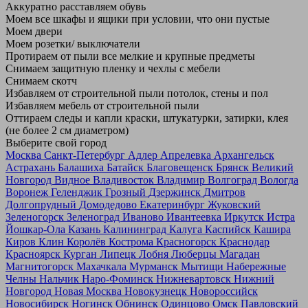
Аккуратно расставляем обувь
Моем все шкафы и ящики при условии, что они пустые
Моем двери
Моем розетки/ выключатели
Протираем от пыли все мелкие и крупные предметы
Снимаем защитную пленку и чехлы с мебели
Снимаем скотч
Избавляем от строительной пыли потолок, стены и пол
Избавляем мебель от строительной пыли
Оттираем следы и капли краски, штукатурки, затирки, клея
(не более 2 см диаметром)
Выберите свой город
Москва
Санкт-Петербург
Адлер
Апрелевка
Архангельск
Астрахань
Балашиха
Батайск
Благовещенск
Брянск
Великий
Новгород
Видное
Владивосток
Владимир
Волгоград
Вологда
Воронеж
Геленджик
Грозный
Дзержинск
Дмитров
Долгопрудный
Домодедово
Екатеринбург
Жуковский
Зеленогорск
Зеленоград
Иваново
Ивантеевка
Иркутск
Истра
Йошкар-Ола
Казань
Калининград
Калуга
Каспийск
Кашира
Киров
Клин
Королёв
Кострома
Красногорск
Краснодар
Красноярск
Курган
Липецк
Лобня
Люберцы
Магадан
Магнитогорск
Махачкала
Мурманск
Мытищи
Набережные
Челны
Нальчик
Наро-Фоминск
Нижневартовск
Нижний
Новгород
Новая Москва
Новокузнецк
Новороссийск
Новосибирск
Ногинск
Обнинск
Одинцово
Омск
Павловский