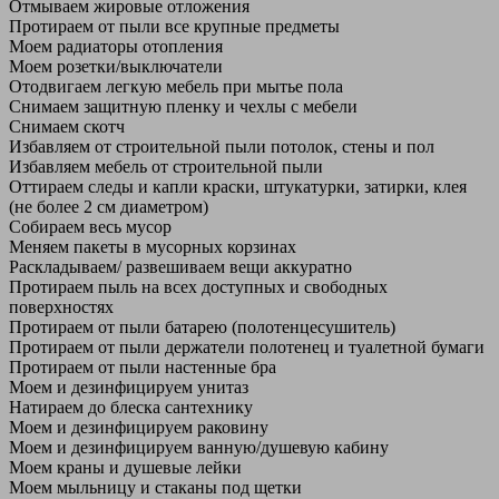
Отмываем жировые отложения
Протираем от пыли все крупные предметы
Моем радиаторы отопления
Моем розетки/выключатели
Отодвигаем легкую мебель при мытье пола
Снимаем защитную пленку и чехлы с мебели
Снимаем скотч
Избавляем от строительной пыли потолок, стены и пол
Избавляем мебель от строительной пыли
Оттираем следы и капли краски, штукатурки, затирки, клея
(не более 2 см диаметром)
Собираем весь мусор
Меняем пакеты в мусорных корзинах
Раскладываем/ развешиваем вещи аккуратно
Протираем пыль на всех доступных и свободных
поверхностях
Протираем от пыли батарею (полотенцесушитель)
Протираем от пыли держатели полотенец и туалетной бумаги
Протираем от пыли настенные бра
Моем и дезинфицируем унитаз
Натираем до блеска сантехнику
Моем и дезинфицируем раковину
Моем и дезинфицируем ванную/душевую кабину
Моем краны и душевые лейки
Моем мыльницу и стаканы под щетки