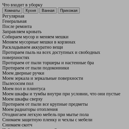
Что входит в уборку
Регу­лярная
Гене­ральная
После ремонта
Заправляем кровать
Собираем мусор и меняем мешки
Меняем мусорные мешки в корзинах
Раскладываем аккуратно вещи
Протираем пыль на всех доступных и свободных
поверхностях
Протираем от пыли торшеры и настенные бра
Протираем от пыли подоконники
Моем дверные ручки
Моем зеркала и зеркальные поверхности
Пылесосим пол
Моем пол и плинтуса
Моем шкафы и тумбы внутри при условии, что они пустые
Моем шкафы сверху
Протираем от пыли все крупные предметы
Моем радиаторы отопления
Отодвигаем легкую мебель при мытье пола
Снимаем защитную пленку и чехлы с мебели
Снимаем скотч