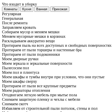
Что входит в уборку
Регу­лярная
Гене­ральная
После ремонта
Заправляем кровать
Собираем мусор и меняем мешки
Меняем мусорные мешки в корзинах
Раскладываем аккуратно вещи
Протираем пыль на всех доступных и свободных поверхностях
Протираем от пыли торшеры и настенные бра
Протираем от пыли подоконники
Моем дверные ручки
Моем зеркала и зеркальные поверхности
Пылесосим пол
Моем пол и плинтуса
Моем шкафы и тумбы внутри при условии, что они пустые
Моем шкафы сверху
Протираем от пыли все крупные предметы
Моем радиаторы отопления
Отодвигаем легкую мебель при мытье пола
Снимаем защитную пленку и чехлы с мебели
Снимаем скотч
Избавляем от строительной пыли потолок, стены и пол