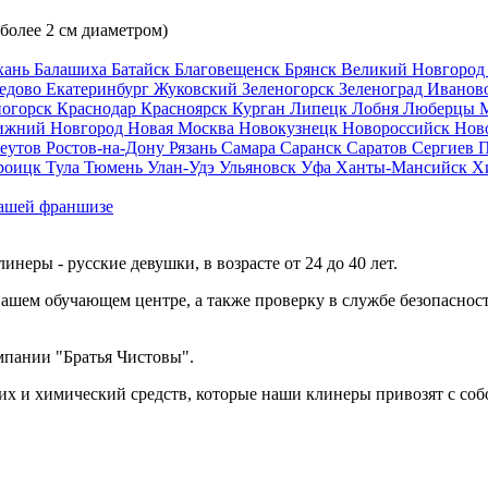
 более 2 см диаметром)
хань
Балашиха
Батайск
Благовещенск
Брянск
Великий Новгоро
едово
Екатеринбург
Жуковский
Зеленогорск
Зеленоград
Иванов
ногорск
Краснодар
Красноярск
Курган
Липецк
Лобня
Люберцы
ижний Новгород
Новая Москва
Новокузнецк
Новороссийск
Нов
еутов
Ростов-на-Дону
Рязань
Самара
Саранск
Саратов
Сергиев 
роицк
Тула
Тюмень
Улан-Удэ
Ульяновск
Уфа
Ханты-Мансийск
Х
ашей франшизе
еры - русские девушки, в возрасте от 24 до 40 лет.
ашем обучающем центре, а также проверку в службе безопасност
мпании "Братья Чистовы".
х и химический средств, которые наши клинеры привозят с соб