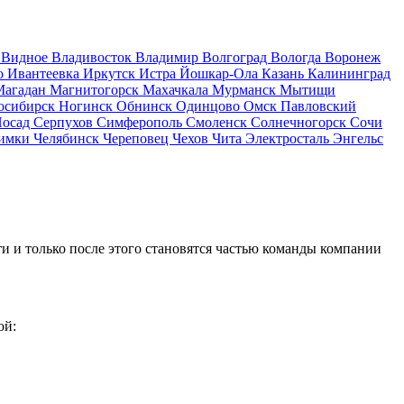
д
Видное
Владивосток
Владимир
Волгоград
Вологда
Воронеж
о
Ивантеевка
Иркутск
Истра
Йошкар-Ола
Казань
Калининград
Магадан
Магнитогорск
Махачкала
Мурманск
Мытищи
осибирск
Ногинск
Обнинск
Одинцово
Омск
Павловский
Посад
Серпухов
Симферополь
Смоленск
Солнечногорск
Сочи
имки
Челябинск
Череповец
Чехов
Чита
Электросталь
Энгельс
и и только после этого становятся частью команды компании
ой: