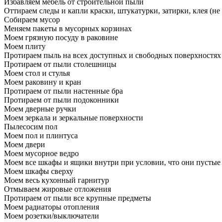
Избавляем мебель от строительной пыли
Оттираем следы и капли краски, штукатурки, затирки, клея (не
Собираем мусор
Меняем пакеты в мусорных корзинах
Моем грязную посуду в раковине
Моем плиту
Протираем пыль на всех доступных и свободных поверхностях
Протираем от пыли столешницы
Моем стол и стулья
Моем раковину и кран
Протираем от пыли настенные бра
Протираем от пыли подоконники
Моем дверные ручки
Моем зеркала и зеркальные поверхности
Пылесосим пол
Моем пол и плинтуса
Моем двери
Моем мусорное ведро
Моем все шкафы и ящики внутри при условии, что они пустые
Моем шкафы сверху
Моем весь кухонный гарнитур
Отмываем жировые отложения
Протираем от пыли все крупные предметы
Моем радиаторы отопления
Моем розетки/выключатели