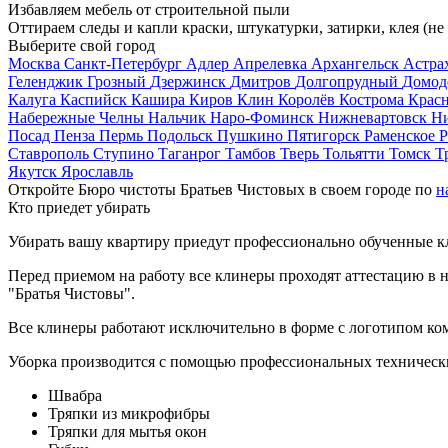
Избавляем мебель от строительной пыли
Оттираем следы и капли краски, штукатурки, затирки, клея (не
Выберите свой город
Москва
Санкт-Петербург
Адлер
Апрелевка
Архангельск
Астра
Геленджик
Грозный
Дзержинск
Дмитров
Долгопрудный
Домод
Калуга
Каспийск
Кашира
Киров
Клин
Королёв
Кострома
Крас
Набережные Челны
Нальчик
Наро-Фоминск
Нижневартовск
Н
Посад
Пенза
Пермь
Подольск
Пушкино
Пятигорск
Раменское
Р
Ставрополь
Ступино
Таганрог
Тамбов
Тверь
Тольятти
Томск
Т
Якутск
Ярославль
Откройте Бюро чистоты Братьев Чистовых в своем городе по
н
Кто приедет убирать
Убирать вашу квартиру приедут профессионально обученные клин
Перед приемом на работу все клинеры проходят аттестацию в н
"Братья Чистовы".
Все клинеры работают исключительно в форме с логотипом ко
Уборка производится с помощью профессиональных технически
Швабра
Тряпки из микрофибры
Тряпки для мытья окон