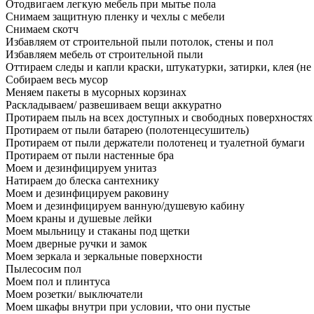
Отодвигаем легкую мебель при мытье пола
Снимаем защитную пленку и чехлы с мебели
Снимаем скотч
Избавляем от строительной пыли потолок, стены и пол
Избавляем мебель от строительной пыли
Оттираем следы и капли краски, штукатурки, затирки, клея (не
Собираем весь мусор
Меняем пакеты в мусорных корзинах
Раскладываем/ развешиваем вещи аккуратно
Протираем пыль на всех доступных и свободных поверхностях
Протираем от пыли батарею (полотенцесушитель)
Протираем от пыли держатели полотенец и туалетной бумаги
Протираем от пыли настенные бра
Моем и дезинфицируем унитаз
Натираем до блеска сантехнику
Моем и дезинфицируем раковину
Моем и дезинфицируем ванную/душевую кабину
Моем краны и душевые лейки
Моем мыльницу и стаканы под щетки
Моем дверные ручки и замок
Моем зеркала и зеркальные поверхности
Пылесосим пол
Моем пол и плинтуса
Моем розетки/ выключатели
Моем шкафы внутри при условии, что они пустые