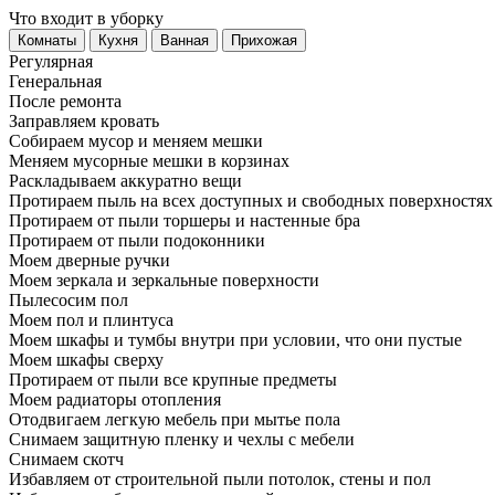
Что входит в уборку
Регу­лярная
Гене­ральная
После ремонта
Заправляем кровать
Собираем мусор и меняем мешки
Меняем мусорные мешки в корзинах
Раскладываем аккуратно вещи
Протираем пыль на всех доступных и свободных поверхностях
Протираем от пыли торшеры и настенные бра
Протираем от пыли подоконники
Моем дверные ручки
Моем зеркала и зеркальные поверхности
Пылесосим пол
Моем пол и плинтуса
Моем шкафы и тумбы внутри при условии, что они пустые
Моем шкафы сверху
Протираем от пыли все крупные предметы
Моем радиаторы отопления
Отодвигаем легкую мебель при мытье пола
Снимаем защитную пленку и чехлы с мебели
Снимаем скотч
Избавляем от строительной пыли потолок, стены и пол