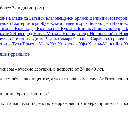
 более 2 см диаметром)
хань
Балашиха
Батайск
Благовещенск
Брянск
Великий Новгоро
едово
Екатеринбург
Жуковский
Зеленогорск
Зеленоград
Иванов
ногорск
Краснодар
Красноярск
Курган
Липецк
Лобня
Люберцы
ижний Новгород
Новая Москва
Новокузнецк
Новороссийск
Нов
еутов
Ростов-на-Дону
Рязань
Самара
Саранск
Саратов
Сергиев 
роицк
Тула
Тюмень
Улан-Удэ
Ульяновск
Уфа
Ханты-Мансийск
Х
ашей франшизе
еры - русские девушки, в возрасте от 24 до 40 лет.
ашем обучающем центре, а также проверку в службе безопасност
мпании "Братья Чистовы".
х и химический средств, которые наши клинеры привозят с соб