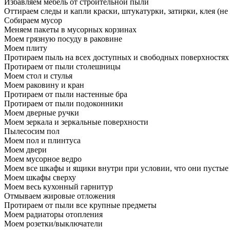
Избавляем мебель от строительной пыли
Оттираем следы и капли краски, штукатурки, затирки, клея (не
Собираем мусор
Меняем пакеты в мусорных корзинах
Моем грязную посуду в раковине
Моем плиту
Протираем пыль на всех доступных и свободных поверхностях
Протираем от пыли столешницы
Моем стол и стулья
Моем раковину и кран
Протираем от пыли настенные бра
Протираем от пыли подоконники
Моем дверные ручки
Моем зеркала и зеркальные поверхности
Пылесосим пол
Моем пол и плинтуса
Моем двери
Моем мусорное ведро
Моем все шкафы и ящики внутри при условии, что они пустые
Моем шкафы сверху
Моем весь кухонный гарнитур
Отмываем жировые отложения
Протираем от пыли все крупные предметы
Моем радиаторы отопления
Моем розетки/выключатели