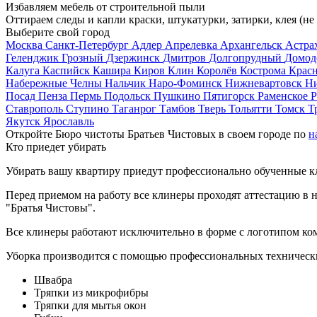
Избавляем мебель от строительной пыли
Оттираем следы и капли краски, штукатурки, затирки, клея (не
Выберите свой город
Москва
Санкт-Петербург
Адлер
Апрелевка
Архангельск
Астра
Геленджик
Грозный
Дзержинск
Дмитров
Долгопрудный
Домод
Калуга
Каспийск
Кашира
Киров
Клин
Королёв
Кострома
Крас
Набережные Челны
Нальчик
Наро-Фоминск
Нижневартовск
Н
Посад
Пенза
Пермь
Подольск
Пушкино
Пятигорск
Раменское
Р
Ставрополь
Ступино
Таганрог
Тамбов
Тверь
Тольятти
Томск
Т
Якутск
Ярославль
Откройте Бюро чистоты Братьев Чистовых в своем городе по
н
Кто приедет убирать
Убирать вашу квартиру приедут профессионально обученные клин
Перед приемом на работу все клинеры проходят аттестацию в н
"Братья Чистовы".
Все клинеры работают исключительно в форме с логотипом ко
Уборка производится с помощью профессиональных технически
Швабра
Тряпки из микрофибры
Тряпки для мытья окон