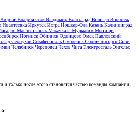
д
Видное
Владивосток
Владимир
Волгоград
Вологда
Воронеж
о
Ивантеевка
Иркутск
Истра
Йошкар-Ола
Казань
Калининград
Магадан
Магнитогорск
Махачкала
Мурманск
Мытищи
осибирск
Ногинск
Обнинск
Одинцово
Омск
Павловский
Посад
Серпухов
Симферополь
Смоленск
Солнечногорск
Сочи
имки
Челябинск
Череповец
Чехов
Чита
Электросталь
Энгельс
и и только после этого становятся частью команды компании
ой: