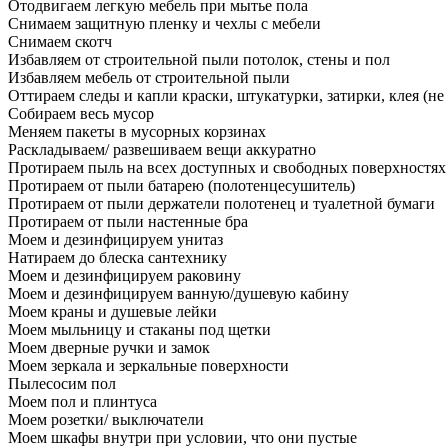
Отодвигаем легкую мебель при мытье пола
Снимаем защитную пленку и чехлы с мебели
Снимаем скотч
Избавляем от строительной пыли потолок, стены и пол
Избавляем мебель от строительной пыли
Оттираем следы и капли краски, штукатурки, затирки, клея (не
Собираем весь мусор
Меняем пакеты в мусорных корзинах
Раскладываем/ развешиваем вещи аккуратно
Протираем пыль на всех доступных и свободных поверхностях
Протираем от пыли батарею (полотенцесушитель)
Протираем от пыли держатели полотенец и туалетной бумаги
Протираем от пыли настенные бра
Моем и дезинфицируем унитаз
Натираем до блеска сантехнику
Моем и дезинфицируем раковину
Моем и дезинфицируем ванную/душевую кабину
Моем краны и душевые лейки
Моем мыльницу и стаканы под щетки
Моем дверные ручки и замок
Моем зеркала и зеркальные поверхности
Пылесосим пол
Моем пол и плинтуса
Моем розетки/ выключатели
Моем шкафы внутри при условии, что они пустые