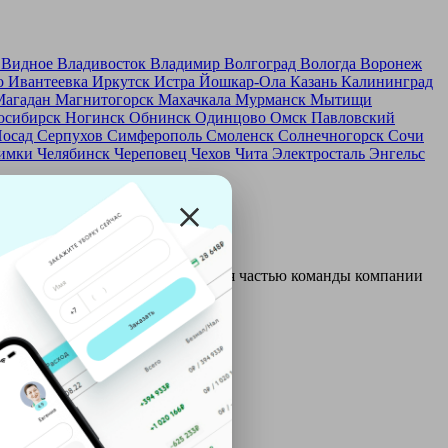
д
Видное
Владивосток
Владимир
Волгоград
Вологда
Воронеж
о
Ивантеевка
Иркутск
Истра
Йошкар-Ола
Казань
Калининград
Магадан
Магнитогорск
Махачкала
Мурманск
Мытищи
осибирск
Ногинск
Обнинск
Одинцово
Омск
Павловский
Посад
Серпухов
Симферополь
Смоленск
Солнечногорск
Сочи
имки
Челябинск
Череповец
Чехов
Чита
Электросталь
Энгельс
и и только после этого становятся частью команды компании
ой: