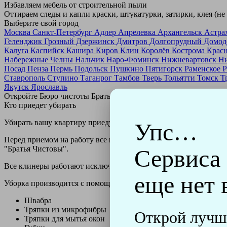
Избавляем мебель от строительной пыли
Оттираем следы и капли краски, штукатурки, затирки, клея (не
Выберите свой город
Москва
Санкт-Петербург
Адлер
Апрелевка
Архангельск
Астра
Геленджик
Грозный
Дзержинск
Дмитров
Долгопрудный
Домод
Калуга
Каспийск
Кашира
Киров
Клин
Королёв
Кострома
Крас
Набережные Челны
Нальчик
Наро-Фоминск
Нижневартовск
Н
Посад
Пенза
Пермь
Подольск
Пушкино
Пятигорск
Раменское
Р
Ставрополь
Ступино
Таганрог
Тамбов
Тверь
Тольятти
Томск
Т
Якутск
Ярославль
Откройте Бюро чистоты Братьев Чистовых в своем городе по
н
Кто приедет убирать
Убирать вашу квартиру приедут профессионально обученные клин
Упс…
Перед приемом на работу все клинеры проходят аттестацию в н
"Братья Чистовы".
Сервиса
Все клинеры работают исключительно в форме с логотипом ко
еще нет 
Уборка производится с помощью профессиональных технически
Швабра
Тряпки из микрофибры
Открой лучш
Тряпки для мытья окон