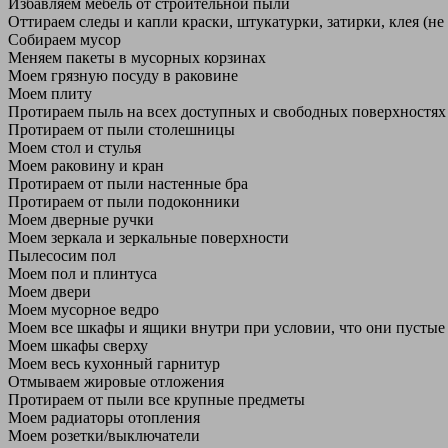
Избавляем мебель от строительной пыли
Оттираем следы и капли краски, штукатурки, затирки, клея (не
Собираем мусор
Меняем пакеты в мусорных корзинах
Моем грязную посуду в раковине
Моем плиту
Протираем пыль на всех доступных и свободных поверхностях
Протираем от пыли столешницы
Моем стол и стулья
Моем раковину и кран
Протираем от пыли настенные бра
Протираем от пыли подоконники
Моем дверные ручки
Моем зеркала и зеркальные поверхности
Пылесосим пол
Моем пол и плинтуса
Моем двери
Моем мусорное ведро
Моем все шкафы и ящики внутри при условии, что они пустые
Моем шкафы сверху
Моем весь кухонный гарнитур
Отмываем жировые отложения
Протираем от пыли все крупные предметы
Моем радиаторы отопления
Моем розетки/выключатели