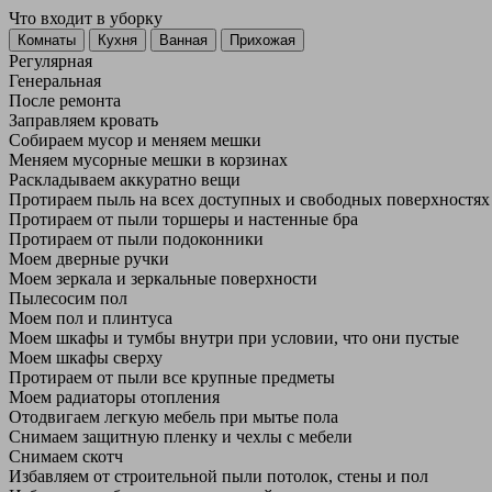
Что входит в уборку
Регу­лярная
Гене­ральная
После ремонта
Заправляем кровать
Собираем мусор и меняем мешки
Меняем мусорные мешки в корзинах
Раскладываем аккуратно вещи
Протираем пыль на всех доступных и свободных поверхностях
Протираем от пыли торшеры и настенные бра
Протираем от пыли подоконники
Моем дверные ручки
Моем зеркала и зеркальные поверхности
Пылесосим пол
Моем пол и плинтуса
Моем шкафы и тумбы внутри при условии, что они пустые
Моем шкафы сверху
Протираем от пыли все крупные предметы
Моем радиаторы отопления
Отодвигаем легкую мебель при мытье пола
Снимаем защитную пленку и чехлы с мебели
Снимаем скотч
Избавляем от строительной пыли потолок, стены и пол