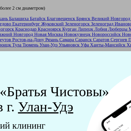
 более 2 см диаметром)
хань
Балашиха
Батайск
Благовещенск
Брянск
Великий Новгоро
едово
Екатеринбург
Жуковский
Зеленогорск
Зеленоград
Иванов
ногорск
Краснодар
Красноярск
Курган
Липецк
Лобня
Люберцы
ижний Новгород
Новая Москва
Новокузнецк
Новороссийск
Нов
еутов
Ростов-на-Дону
Рязань
Самара
Саранск
Саратов
Сергиев 
роицк
Тула
Тюмень
Улан-Удэ
Ульяновск
Уфа
Ханты-Мансийск
Х
ашей франшизе
еры - русские девушки, в возрасте от 24 до 40 лет.
ашем обучающем центре, а также проверку в службе безопасност
 «Братья Чистовы»
мпании "Братья Чистовы".
в г.
Улан-Удэ
х и химический средств, которые наши клинеры привозят с соб
ий клининг