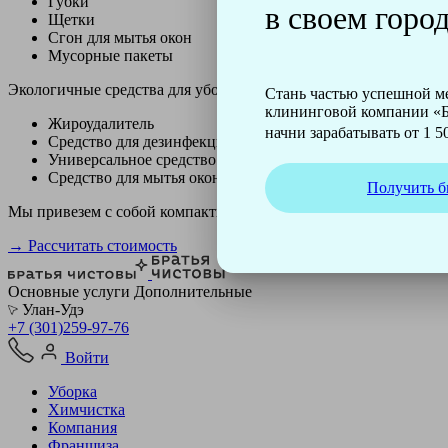
Губки
в своем город
Щетки
Сгон для мытья окон
Мусорные пакеты
Экологичные средства для уборки немецкой марки Kiehl:
Стань частью успешной 
клининговой компании «Б
Жироудалитель
начни зарабатывать от 1 50
Средство для дезинфекции
Универсальное средство
Средство для мытья окон
Получить б
Мы привезем с собой компактный профессиональный пылесос ф
→ Рассчитать стоимость
Основные услуги
Дополнительные
Улан-Удэ
+7 (301)259-97-76
Войти
Уборка
Химчистка
Компания
Франшиза