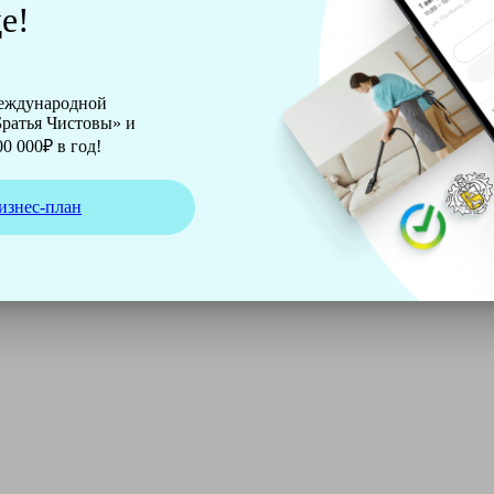
е!
международной
ратья Чистовы» и
0 000₽ в год!
изнес-план
ирмы Soteco, а также утюг, ведро, парогенератор, аппарат д