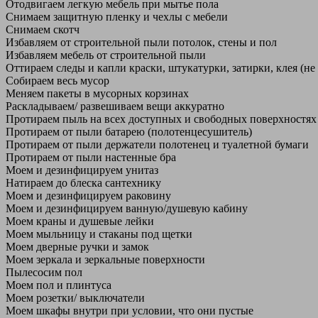
Отодвигаем легкую мебель при мытье пола
Снимаем защитную пленку и чехлы с мебели
Снимаем скотч
Избавляем от строительной пыли потолок, стены и пол
Избавляем мебель от строительной пыли
Оттираем следы и капли краски, штукатурки, затирки, клея (не
Собираем весь мусор
Меняем пакеты в мусорных корзинах
Раскладываем/ развешиваем вещи аккуратно
Протираем пыль на всех доступных и свободных поверхностях
Протираем от пыли батарею (полотенцесушитель)
Протираем от пыли держатели полотенец и туалетной бумаги
Протираем от пыли настенные бра
Моем и дезинфицируем унитаз
Натираем до блеска сантехнику
Моем и дезинфицируем раковину
Моем и дезинфицируем ванную/душевую кабину
Моем краны и душевые лейки
Моем мыльницу и стаканы под щетки
Моем дверные ручки и замок
Моем зеркала и зеркальные поверхности
Пылесосим пол
Моем пол и плинтуса
Моем розетки/ выключатели
Моем шкафы внутри при условии, что они пустые