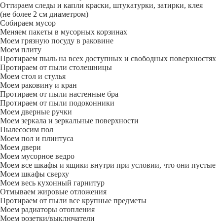
Оттираем следы и капли краски, штукатурки, затирки, клея
(не более 2 см диаметром)
Собираем мусор
Меняем пакеты в мусорных корзинах
Моем грязную посуду в раковине
Моем плиту
Протираем пыль на всех доступных и свободных поверхностях
Протираем от пыли столешницы
Моем стол и стулья
Моем раковину и кран
Протираем от пыли настенные бра
Протираем от пыли подоконники
Моем дверные ручки
Моем зеркала и зеркальные поверхности
Пылесосим пол
Моем пол и плинтуса
Моем двери
Моем мусорное ведро
Моем все шкафы и ящики внутри при условии, что они пустые
Моем шкафы сверху
Моем весь кухонный гарнитур
Отмываем жировые отложения
Протираем от пыли все крупные предметы
Моем радиаторы отопления
Моем розетки/выключатели