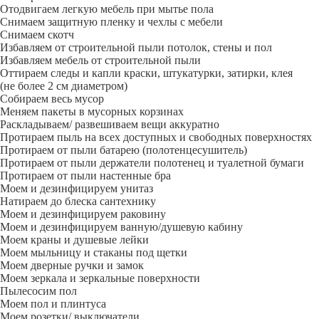
Отодвигаем легкую мебель при мытье пола
Снимаем защитную пленку и чехлы с мебели
Снимаем скотч
Избавляем от строительной пыли потолок, стены и пол
Избавляем мебель от строительной пыли
Оттираем следы и капли краски, штукатурки, затирки, клея
(не более 2 см диаметром)
Собираем весь мусор
Меняем пакеты в мусорных корзинах
Раскладываем/ развешиваем вещи аккуратно
Протираем пыль на всех доступных и свободных поверхностях
Протираем от пыли батарею (полотенцесушитель)
Протираем от пыли держатели полотенец и туалетной бумаги
Протираем от пыли настенные бра
Моем и дезинфицируем унитаз
Натираем до блеска сантехнику
Моем и дезинфицируем раковину
Моем и дезинфицируем ванную/душевую кабину
Моем краны и душевые лейки
Моем мыльницу и стаканы под щетки
Моем дверные ручки и замок
Моем зеркала и зеркальные поверхности
Пылесосим пол
Моем пол и плинтуса
Моем розетки/ выключатели