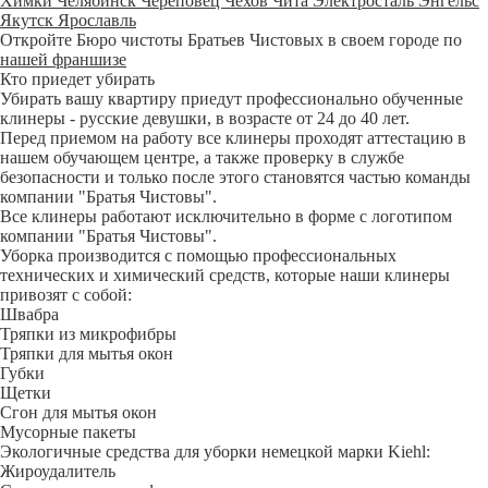
Химки
Челябинск
Череповец
Чехов
Чита
Электросталь
Энгельс
Якутск
Ярославль
Откройте Бюро чистоты Братьев Чистовых в своем городе по
нашей франшизе
Кто приедет убирать
Убирать вашу квартиру приедут профессионально обученные
клинеры - русские девушки, в возрасте от 24 до 40 лет.
Перед приемом на работу все клинеры проходят аттестацию в
нашем обучающем центре, а также проверку в службе
безопасности и только после этого становятся частью команды
компании "Братья Чистовы".
Все клинеры работают исключительно в форме с логотипом
компании "Братья Чистовы".
Уборка производится с помощью профессиональных
технических и химический средств, которые наши клинеры
привозят с собой:
Швабра
Тряпки из микрофибры
Тряпки для мытья окон
Губки
Щетки
Сгон для мытья окон
Мусорные пакеты
Экологичные средства для уборки немецкой марки Kiehl:
Жироудалитель