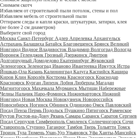
Снимаем скотч
Избавляем от строительной пыли потолок, стены и пол
Избавляем мебель от строительной пыли
Оттираем следы и капли краски, штукатурки, затирки, клея
(не более 2 см диаметром)
Выберите свой город
Москва
Санкт-Петербург
Адлер
Апрелевка
Архангельск
Астрахань
Балашиха
Батайск
Благовещенск
Брянск
Великий
Новгород
Видное
Владивосток
Владимир
Волгоград
Вологда
Воронеж
Геленджик
Грозный
Дзержинск
Дмитров
Долгопрудный
Домодедово
Екатеринбург
Жуковский
Зеленогорск
Зеленоград
Иваново
Ивантеевка
Иркутск
Истра
Йошкар-Ола
Казань
Калининград
Калуга
Каспийск
Кашира
Киров
Клин
Королёв
Кострома
Красногорск
Краснодар
Красноярск
Курган
Липецк
Лобня
Люберцы
Магадан
Магнитогорск
Махачкала
Мурманск
Мытищи
Набережные
Челны
Нальчик
Наро-Фоминск
Нижневартовск
Нижний
Новгород
Новая Москва
Новокузнецк
Новороссийск
Новосибирск
Ногинск
Обнинск
Одинцово
Омск
Павловский
Посад
Пенза
Пермь
Подольск
Пушкино
Пятигорск
Раменское
Реутов
Ростов-на-Дону
Рязань
Самара
Саранск
Саратов
Сергиев
Посад
Серпухов
Симферополь
Смоленск
Солнечногорск
Сочи
Ставрополь
Ступино
Таганрог
Тамбов
Тверь
Тольятти
Томск
Троицк
Тула
Тюмень
Улан-Удэ
Ульяновск
Уфа
Ханты-Мансийск