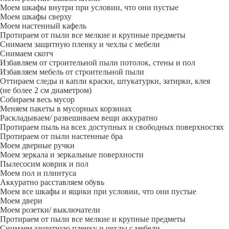
Моем шкафы внутри при условии, что они пустые
Моем шкафы сверху
Моем настенный кафель
Протираем от пыли все мелкие и крупные предметы
Снимаем защитную пленку и чехлы с мебели
Снимаем скотч
Избавляем от строительной пыли потолок, стены и пол
Избавляем мебель от строительной пыли
Оттираем следы и капли краски, штукатурки, затирки, клея
(не более 2 см диаметром)
Собираем весь мусор
Меняем пакеты в мусорных корзинах
Раскладываем/ развешиваем вещи аккуратно
Протираем пыль на всех доступных и свободных поверхностях
Протираем от пыли настенные бра
Моем дверные ручки
Моем зеркала и зеркальные поверхности
Пылесосим коврик и пол
Моем пол и плинтуса
Аккуратно расставляем обувь
Моем все шкафы и ящики при условии, что они пустые
Моем двери
Моем розетки/ выключатели
Протираем от пыли все мелкие и крупные предметы
Снимаем защитную пленку и чехлы с мебели