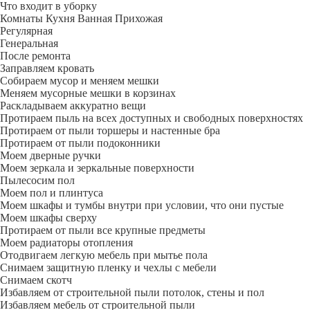
Что входит в уборку
Регу­лярная
Гене­ральная
После ремонта
Заправляем кровать
Собираем мусор и меняем мешки
Меняем мусорные мешки в корзинах
Раскладываем аккуратно вещи
Протираем пыль на всех доступных и свободных поверхностях
Протираем от пыли торшеры и настенные бра
Протираем от пыли подоконники
Моем дверные ручки
Моем зеркала и зеркальные поверхности
Пылесосим пол
Моем пол и плинтуса
Моем шкафы и тумбы внутри при условии, что они пустые
Моем шкафы сверху
Протираем от пыли все крупные предметы
Моем радиаторы отопления
Отодвигаем легкую мебель при мытье пола
Снимаем защитную пленку и чехлы с мебели
Снимаем скотч
Избавляем от строительной пыли потолок, стены и пол
Избавляем мебель от строительной пыли