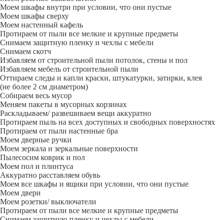
Моем шкафы внутри при условии, что они пустые
Моем шкафы сверху
Моем настенный кафель
Протираем от пыли все мелкие и крупные предметы
Снимаем защитную пленку и чехлы с мебели
Снимаем скотч
Избавляем от строительной пыли потолок, стены и пол
Избавляем мебель от строительной пыли
Оттираем следы и капли краски, штукатурки, затирки, клея
(не более 2 см диаметром)
Собираем весь мусор
Меняем пакеты в мусорных корзинах
Раскладываем/ развешиваем вещи аккуратно
Протираем пыль на всех доступных и свободных поверхностях
Протираем от пыли настенные бра
Моем дверные ручки
Моем зеркала и зеркальные поверхности
Пылесосим коврик и пол
Моем пол и плинтуса
Аккуратно расставляем обувь
Моем все шкафы и ящики при условии, что они пустые
Моем двери
Моем розетки/ выключатели
Протираем от пыли все мелкие и крупные предметы
Снимаем защитную пленку и чехлы с мебели