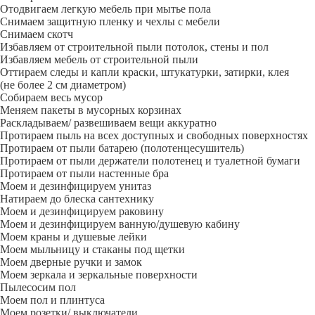
Отодвигаем легкую мебель при мытье пола
Снимаем защитную пленку и чехлы с мебели
Снимаем скотч
Избавляем от строительной пыли потолок, стены и пол
Избавляем мебель от строительной пыли
Оттираем следы и капли краски, штукатурки, затирки, клея
(не более 2 см диаметром)
Собираем весь мусор
Меняем пакеты в мусорных корзинах
Раскладываем/ развешиваем вещи аккуратно
Протираем пыль на всех доступных и свободных поверхностях
Протираем от пыли батарею (полотенцесушитель)
Протираем от пыли держатели полотенец и туалетной бумаги
Протираем от пыли настенные бра
Моем и дезинфицируем унитаз
Натираем до блеска сантехнику
Моем и дезинфицируем раковину
Моем и дезинфицируем ванную/душевую кабину
Моем краны и душевые лейки
Моем мыльницу и стаканы под щетки
Моем дверные ручки и замок
Моем зеркала и зеркальные поверхности
Пылесосим пол
Моем пол и плинтуса
Моем розетки/ выключатели