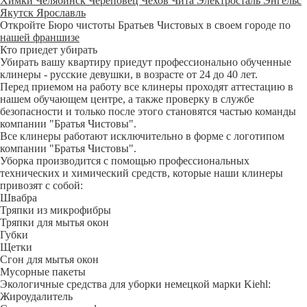
Химки
Челябинск
Череповец
Чехов
Чита
Электросталь
Энгельс
Якутск
Ярославль
Откройте Бюро чистоты Братьев Чистовых в своем городе по
нашей франшизе
Кто приедет убирать
Убирать вашу квартиру приедут профессионально обученные
клинеры - русские девушки, в возрасте от 24 до 40 лет.
Перед приемом на работу все клинеры проходят аттестацию в
нашем обучающем центре, а также проверку в службе
безопасности и только после этого становятся частью команды
компании "Братья Чистовы".
Все клинеры работают исключительно в форме с логотипом
компании "Братья Чистовы".
Уборка производится с помощью профессиональных
технических и химический средств, которые наши клинеры
привозят с собой:
Швабра
Тряпки из микрофибры
Тряпки для мытья окон
Губки
Щетки
Сгон для мытья окон
Мусорные пакеты
Экологичные средства для уборки немецкой марки Kiehl:
Жироудалитель