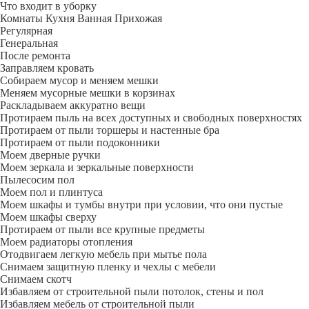
Что входит в уборку
Регу­лярная
Гене­ральная
После ремонта
Заправляем кровать
Собираем мусор и меняем мешки
Меняем мусорные мешки в корзинах
Раскладываем аккуратно вещи
Протираем пыль на всех доступных и свободных поверхностях
Протираем от пыли торшеры и настенные бра
Протираем от пыли подоконники
Моем дверные ручки
Моем зеркала и зеркальные поверхности
Пылесосим пол
Моем пол и плинтуса
Моем шкафы и тумбы внутри при условии, что они пустые
Моем шкафы сверху
Протираем от пыли все крупные предметы
Моем радиаторы отопления
Отодвигаем легкую мебель при мытье пола
Снимаем защитную пленку и чехлы с мебели
Снимаем скотч
Избавляем от строительной пыли потолок, стены и пол
Избавляем мебель от строительной пыли