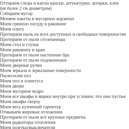
Оттираем следы и капли краски, штукатурки, затирки, клея
(не более 2 см диаметром)
Собираем мусор
Меняем пакеты в мусорных корзинах
Моем грязную посуду в раковине
Моем плиту
Протираем пыль на всех доступных и свободных поверхностях
Протираем от пыли столешницы
Моем стол и стулья
Моем раковину и кран
Протираем от пыли настенные бра
Протираем от пыли подоконники
Моем дверные ручки
Моем зеркала и зеркальные поверхности
Пылесосим пол
Моем пол и плинтуса
Моем двери
Моем мусорное ведро
Моем все шкафы и ящики внутри при условии, что они пустые
Моем шкафы сверху
Моем весь кухонный гарнитур
Отмываем жировые отложения
Протираем от пыли все крупные предметы
Моем радиаторы отопления
Моем розетки/выключатели