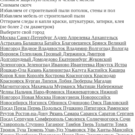
Снимаем скотч
Избавляем от строительной пыли потолок, стены и пол
Избавляем мебель от строительной пыли
Оттираем следы и капли краски, штукатурки, затирки, клея
(не более 2 см диаметром)
Выберите свой город
Москва
Санкт-Петербург
Адлер
Апрелевка
Архангельск
Астрахань
Балашиха
Батайск
Благовещенск
Брянск
Великий
Новгород
Видное
Владивосток
Владимир
Волгоград
Вологда
Воронеж
Геленджик
Грозный
Дзержинск
Дмитров
Долгопрудный
Домодедово
Екатеринбург
Жуковский
Зеленогорск
Зеленоград
Иваново
Ивантеевка
Иркутск
Истра
Йошкар-Ола
Казань
Калининград
Калуга
Каспийск
Кашира
Киров
Клин
Королёв
Кострома
Красногорск
Краснодар
Красноярск
Курган
Липецк
Лобня
Люберцы
Магадан
Магнитогорск
Махачкала
Мурманск
Мытищи
Набережные
Челны
Нальчик
Наро-Фоминск
Нижневартовск
Нижний
Новгород
Новая Москва
Новокузнецк
Новороссийск
Новосибирск
Ногинск
Обнинск
Одинцово
Омск
Павловский
Посад
Пенза
Пермь
Подольск
Пушкино
Пятигорск
Раменское
Реутов
Ростов-на-Дону
Рязань
Самара
Саранск
Саратов
Сергиев
Посад
Серпухов
Симферополь
Смоленск
Солнечногорск
Сочи
Ставрополь
Ступино
Таганрог
Тамбов
Тверь
Тольятти
Томск
Троицк
Тула
Тюмень
Улан-Удэ
Ульяновск
Уфа
Ханты-Мансийск