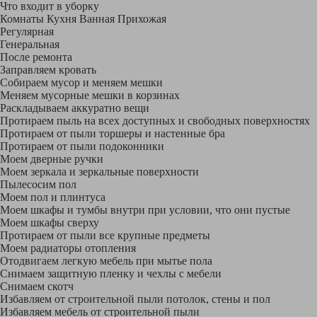
Что входит в уборку
Регу­лярная
Гене­ральная
После ремонта
Заправляем кровать
Собираем мусор и меняем мешки
Меняем мусорные мешки в корзинах
Раскладываем аккуратно вещи
Протираем пыль на всех доступных и свободных поверхностях
Протираем от пыли торшеры и настенные бра
Протираем от пыли подоконники
Моем дверные ручки
Моем зеркала и зеркальные поверхности
Пылесосим пол
Моем пол и плинтуса
Моем шкафы и тумбы внутри при условии, что они пустые
Моем шкафы сверху
Протираем от пыли все крупные предметы
Моем радиаторы отопления
Отодвигаем легкую мебель при мытье пола
Снимаем защитную пленку и чехлы с мебели
Снимаем скотч
Избавляем от строительной пыли потолок, стены и пол
Избавляем мебель от строительной пыли