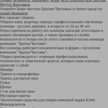
Химки
Челябинск
Череповец
Чехов
Чита
Электросталь
Энгельс
Якутск
Ярославль
Откройте Бюро чистоты Братьев Чистовых в своем городе по
нашей франшизе
Кто приедет убирать
Убирать вашу квартиру приедут профессионально обученные
клинеры - русские девушки, в возрасте от 24 до 40 лет.
Перед приемом на работу все клинеры проходят аттестацию в
нашем обучающем центре, а также проверку в службе
безопасности и только после этого становятся частью команды
компании "Братья Чистовы".
Все клинеры работают исключительно в форме с логотипом
компании "Братья Чистовы".
Уборка производится с помощью профессиональных
технических и химический средств, которые наши клинеры
привозят с собой:
Швабра
Тряпки из микрофибры
Тряпки для мытья окон
Губки
Щетки
Сгон для мытья окон
Мусорные пакеты
Экологичные средства для уборки немецкой марки Kiehl:
Жироудалитель