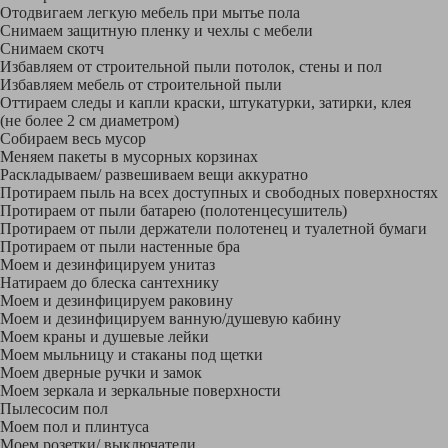
Отодвигаем легкую мебель при мытье пола
Снимаем защитную пленку и чехлы с мебели
Снимаем скотч
Избавляем от строительной пыли потолок, стены и пол
Избавляем мебель от строительной пыли
Оттираем следы и капли краски, штукатурки, затирки, клея
(не более 2 см диаметром)
Собираем весь мусор
Меняем пакеты в мусорных корзинах
Раскладываем/ развешиваем вещи аккуратно
Протираем пыль на всех доступных и свободных поверхностях
Протираем от пыли батарею (полотенцесушитель)
Протираем от пыли держатели полотенец и туалетной бумаги
Протираем от пыли настенные бра
Моем и дезинфицируем унитаз
Натираем до блеска сантехнику
Моем и дезинфицируем раковину
Моем и дезинфицируем ванную/душевую кабину
Моем краны и душевые лейки
Моем мыльницу и стаканы под щетки
Моем дверные ручки и замок
Моем зеркала и зеркальные поверхности
Пылесосим пол
Моем пол и плинтуса
Моем розетки/ выключатели