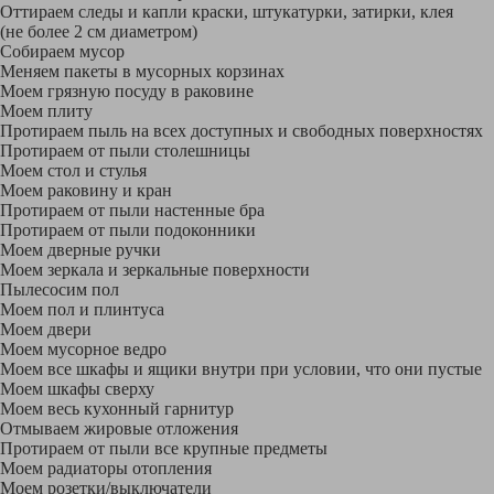
Оттираем следы и капли краски, штукатурки, затирки, клея
(не более 2 см диаметром)
Собираем мусор
Меняем пакеты в мусорных корзинах
Моем грязную посуду в раковине
Моем плиту
Протираем пыль на всех доступных и свободных поверхностях
Протираем от пыли столешницы
Моем стол и стулья
Моем раковину и кран
Протираем от пыли настенные бра
Протираем от пыли подоконники
Моем дверные ручки
Моем зеркала и зеркальные поверхности
Пылесосим пол
Моем пол и плинтуса
Моем двери
Моем мусорное ведро
Моем все шкафы и ящики внутри при условии, что они пустые
Моем шкафы сверху
Моем весь кухонный гарнитур
Отмываем жировые отложения
Протираем от пыли все крупные предметы
Моем радиаторы отопления
Моем розетки/выключатели