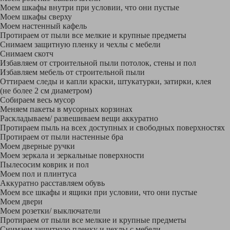
Моем шкафы внутри при условии, что они пустые
Моем шкафы сверху
Моем настенный кафель
Протираем от пыли все мелкие и крупные предметы
Снимаем защитную пленку и чехлы с мебели
Снимаем скотч
Избавляем от строительной пыли потолок, стены и пол
Избавляем мебель от строительной пыли
Оттираем следы и капли краски, штукатурки, затирки, клея
(не более 2 см диаметром)
Собираем весь мусор
Меняем пакеты в мусорных корзинах
Раскладываем/ развешиваем вещи аккуратно
Протираем пыль на всех доступных и свободных поверхностях
Протираем от пыли настенные бра
Моем дверные ручки
Моем зеркала и зеркальные поверхности
Пылесосим коврик и пол
Моем пол и плинтуса
Аккуратно расставляем обувь
Моем все шкафы и ящики при условии, что они пустые
Моем двери
Моем розетки/ выключатели
Протираем от пыли все мелкие и крупные предметы
Снимаем защитную пленку и чехлы с мебели