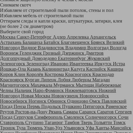
Снимаем скотч
Избавляем от строительной пыли потолок, стены и пол
Избавляем мебель от строительной пыли
Оттираем следы и капли краски, штукатурки, затирки, клея
(не более 2 см диаметром)
Выберите свой город
Москва
Санкт-Петербург
Адлер
Апрелевка
Архангельск
Астрахань
Балашиха
Батайск
Благовещенск
Брянск
Великий
Новгород
Видное
Владивосток
Владимир
Волгоград
Вологда
Воронеж
Геленджик
Грозный
Дзержинск
Дмитров
Долгопрудный
Домодедово
Екатеринбург
Жуковский
Зеленогорск
Зеленоград
Иваново
Ивантеевка
Иркутск
Истра
Йошкар-Ола
Казань
Калининград
Калуга
Каспийск
Кашира
Киров
Клин
Королёв
Кострома
Красногорск
Краснодар
Красноярск
Курган
Липецк
Лобня
Люберцы
Магадан
Магнитогорск
Махачкала
Мурманск
Мытищи
Набережные
Челны
Нальчик
Наро-Фоминск
Нижневартовск
Нижний
Новгород
Новая Москва
Новокузнецк
Новороссийск
Новосибирск
Ногинск
Обнинск
Одинцово
Омск
Павловский
Посад
Пенза
Пермь
Подольск
Пушкино
Пятигорск
Раменское
Реутов
Ростов-на-Дону
Рязань
Самара
Саранск
Саратов
Сергиев
Посад
Серпухов
Симферополь
Смоленск
Солнечногорск
Сочи
Ставрополь
Ступино
Таганрог
Тамбов
Тверь
Тольятти
Томск
Троицк
Тула
Тюмень
Улан-Удэ
Ульяновск
Уфа
Ханты-Мансийск