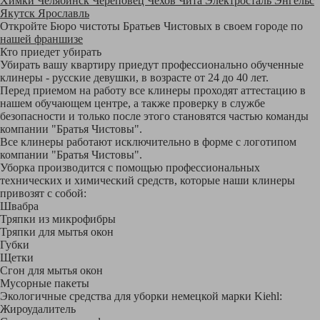
Химки
Челябинск
Череповец
Чехов
Чита
Электросталь
Энгельс
Якутск
Ярославль
Откройте Бюро чистоты Братьев Чистовых в своем городе по
нашей франшизе
Кто приедет убирать
Убирать вашу квартиру приедут профессионально обученные
клинеры - русские девушки, в возрасте от 24 до 40 лет.
Перед приемом на работу все клинеры проходят аттестацию в
нашем обучающем центре, а также проверку в службе
безопасности и только после этого становятся частью команды
компании "Братья Чистовы".
Все клинеры работают исключительно в форме с логотипом
компании "Братья Чистовы".
Уборка производится с помощью профессиональных
технических и химический средств, которые наши клинеры
привозят с собой:
Швабра
Тряпки из микрофибры
Тряпки для мытья окон
Губки
Щетки
Сгон для мытья окон
Мусорные пакеты
Экологичные средства для уборки немецкой марки Kiehl:
Жироудалитель