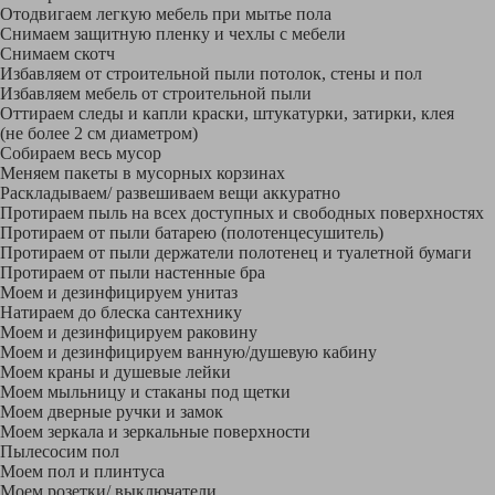
Отодвигаем легкую мебель при мытье пола
Снимаем защитную пленку и чехлы с мебели
Снимаем скотч
Избавляем от строительной пыли потолок, стены и пол
Избавляем мебель от строительной пыли
Оттираем следы и капли краски, штукатурки, затирки, клея
(не более 2 см диаметром)
Собираем весь мусор
Меняем пакеты в мусорных корзинах
Раскладываем/ развешиваем вещи аккуратно
Протираем пыль на всех доступных и свободных поверхностях
Протираем от пыли батарею (полотенцесушитель)
Протираем от пыли держатели полотенец и туалетной бумаги
Протираем от пыли настенные бра
Моем и дезинфицируем унитаз
Натираем до блеска сантехнику
Моем и дезинфицируем раковину
Моем и дезинфицируем ванную/душевую кабину
Моем краны и душевые лейки
Моем мыльницу и стаканы под щетки
Моем дверные ручки и замок
Моем зеркала и зеркальные поверхности
Пылесосим пол
Моем пол и плинтуса
Моем розетки/ выключатели