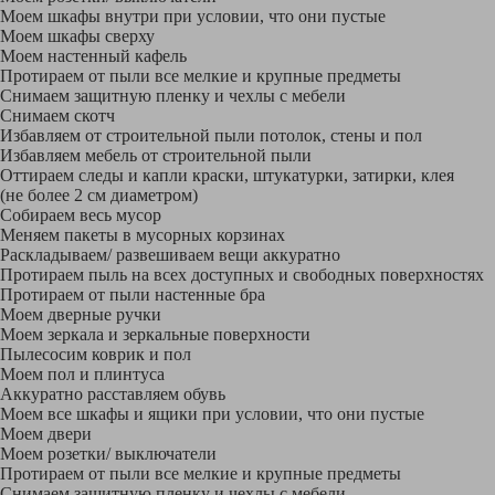
Моем шкафы внутри при условии, что они пустые
Моем шкафы сверху
Моем настенный кафель
Протираем от пыли все мелкие и крупные предметы
Снимаем защитную пленку и чехлы с мебели
Снимаем скотч
Избавляем от строительной пыли потолок, стены и пол
Избавляем мебель от строительной пыли
Оттираем следы и капли краски, штукатурки, затирки, клея
(не более 2 см диаметром)
Собираем весь мусор
Меняем пакеты в мусорных корзинах
Раскладываем/ развешиваем вещи аккуратно
Протираем пыль на всех доступных и свободных поверхностях
Протираем от пыли настенные бра
Моем дверные ручки
Моем зеркала и зеркальные поверхности
Пылесосим коврик и пол
Моем пол и плинтуса
Аккуратно расставляем обувь
Моем все шкафы и ящики при условии, что они пустые
Моем двери
Моем розетки/ выключатели
Протираем от пыли все мелкие и крупные предметы
Снимаем защитную пленку и чехлы с мебели