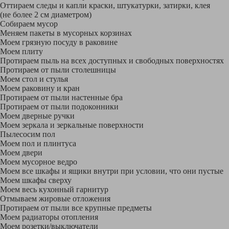
Оттираем следы и капли краски, штукатурки, затирки, клея
(не более 2 см диаметром)
Собираем мусор
Меняем пакеты в мусорных корзинах
Моем грязную посуду в раковине
Моем плиту
Протираем пыль на всех доступных и свободных поверхностях
Протираем от пыли столешницы
Моем стол и стулья
Моем раковину и кран
Протираем от пыли настенные бра
Протираем от пыли подоконники
Моем дверные ручки
Моем зеркала и зеркальные поверхности
Пылесосим пол
Моем пол и плинтуса
Моем двери
Моем мусорное ведро
Моем все шкафы и ящики внутри при условии, что они пустые
Моем шкафы сверху
Моем весь кухонный гарнитур
Отмываем жировые отложения
Протираем от пыли все крупные предметы
Моем радиаторы отопления
Моем розетки/выключатели