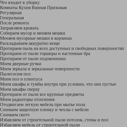
Что входит в уборку
Регу­лярная
Гене­ральная
После ремонта
Заправляем кровать
Собираем мусор и меняем мешки
Меняем мусорные мешки в корзинах
Раскладываем аккуратно вещи
Протираем пыль на всех доступных и свободных поверхностях
Протираем от пыли торшеры и настенные бра
Протираем от пыли подоконники
Моем дверные ручки
Моем зеркала и зеркальные поверхности
Пылесосим пол
Моем пол и плинтуса
Моем шкафы и тумбы внутри при условии, что они пустые
Моем шкафы сверху
Протираем от пыли все крупные предметы
Моем радиаторы отопления
Отодвигаем легкую мебель при мытье пола
Снимаем защитную пленку и чехлы с мебели
Снимаем скотч
Избавляем от строительной пыли потолок, стены и пол
Избавляем мебель от строительной пыли