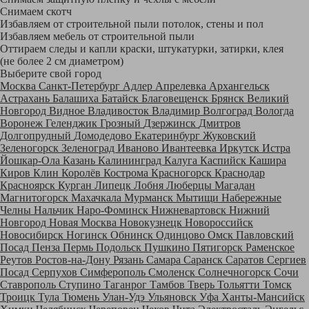
Снимаем скотч
Избавляем от строительной пыли потолок, стены и пол
Избавляем мебель от строительной пыли
Оттираем следы и капли краски, штукатурки, затирки, клея
(не более 2 см диаметром)
Выберите свой город
Москва
Санкт-Петербург
Адлер
Апрелевка
Архангельск
Астрахань
Балашиха
Батайск
Благовещенск
Брянск
Великий
Новгород
Видное
Владивосток
Владимир
Волгоград
Вологда
Воронеж
Геленджик
Грозный
Дзержинск
Дмитров
Долгопрудный
Домодедово
Екатеринбург
Жуковский
Зеленогорск
Зеленоград
Иваново
Ивантеевка
Иркутск
Истра
Йошкар-Ола
Казань
Калининград
Калуга
Каспийск
Кашира
Киров
Клин
Королёв
Кострома
Красногорск
Краснодар
Красноярск
Курган
Липецк
Лобня
Люберцы
Магадан
Магнитогорск
Махачкала
Мурманск
Мытищи
Набережные
Челны
Нальчик
Наро-Фоминск
Нижневартовск
Нижний
Новгород
Новая Москва
Новокузнецк
Новороссийск
Новосибирск
Ногинск
Обнинск
Одинцово
Омск
Павловский
Посад
Пенза
Пермь
Подольск
Пушкино
Пятигорск
Раменское
Реутов
Ростов-на-Дону
Рязань
Самара
Саранск
Саратов
Сергиев
Посад
Серпухов
Симферополь
Смоленск
Солнечногорск
Сочи
Ставрополь
Ступино
Таганрог
Тамбов
Тверь
Тольятти
Томск
Троицк
Тула
Тюмень
Улан-Удэ
Ульяновск
Уфа
Ханты-Мансийск