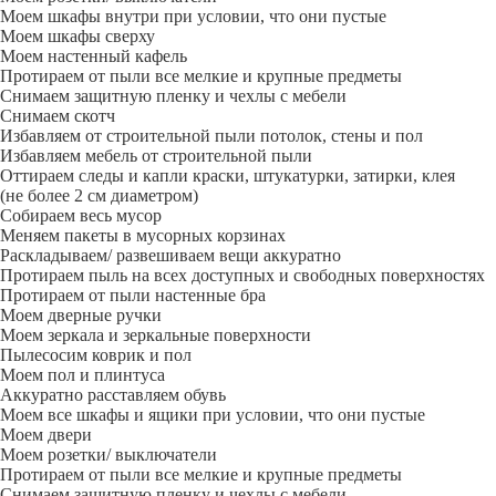
Моем шкафы внутри при условии, что они пустые
Моем шкафы сверху
Моем настенный кафель
Протираем от пыли все мелкие и крупные предметы
Снимаем защитную пленку и чехлы с мебели
Снимаем скотч
Избавляем от строительной пыли потолок, стены и пол
Избавляем мебель от строительной пыли
Оттираем следы и капли краски, штукатурки, затирки, клея
(не более 2 см диаметром)
Собираем весь мусор
Меняем пакеты в мусорных корзинах
Раскладываем/ развешиваем вещи аккуратно
Протираем пыль на всех доступных и свободных поверхностях
Протираем от пыли настенные бра
Моем дверные ручки
Моем зеркала и зеркальные поверхности
Пылесосим коврик и пол
Моем пол и плинтуса
Аккуратно расставляем обувь
Моем все шкафы и ящики при условии, что они пустые
Моем двери
Моем розетки/ выключатели
Протираем от пыли все мелкие и крупные предметы
Снимаем защитную пленку и чехлы с мебели