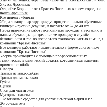
Химки
Челябинск
Череповец
Чехов
Чита
Электросталь
Энгельс
Якутск
Ярославль
Откройте Бюро чистоты Братьев Чистовых в своем городе по
нашей франшизе
Кто приедет убирать
Убирать вашу квартиру приедут профессионально обученные
клинеры - русские девушки, в возрасте от 24 до 40 лет.
Перед приемом на работу все клинеры проходят аттестацию в
нашем обучающем центре, а также проверку в службе
безопасности и только после этого становятся частью команды
компании "Братья Чистовы".
Все клинеры работают исключительно в форме с логотипом
компании "Братья Чистовы".
Уборка производится с помощью профессиональных
технических и химический средств, которые наши клинеры
привозят с собой:
Швабра
Тряпки из микрофибры
Тряпки для мытья окон
Губки
Щетки
Сгон для мытья окон
Мусорные пакеты
Экологичные средства для уборки немецкой марки Kiehl:
Жироудалитель