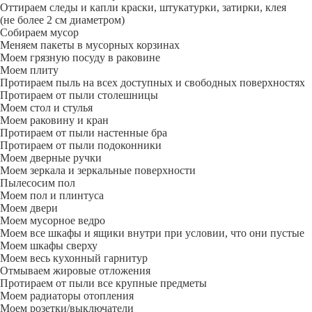
Оттираем следы и капли краски, штукатурки, затирки, клея
(не более 2 см диаметром)
Собираем мусор
Меняем пакеты в мусорных корзинах
Моем грязную посуду в раковине
Моем плиту
Протираем пыль на всех доступных и свободных поверхностях
Протираем от пыли столешницы
Моем стол и стулья
Моем раковину и кран
Протираем от пыли настенные бра
Протираем от пыли подоконники
Моем дверные ручки
Моем зеркала и зеркальные поверхности
Пылесосим пол
Моем пол и плинтуса
Моем двери
Моем мусорное ведро
Моем все шкафы и ящики внутри при условии, что они пустые
Моем шкафы сверху
Моем весь кухонный гарнитур
Отмываем жировые отложения
Протираем от пыли все крупные предметы
Моем радиаторы отопления
Моем розетки/выключатели