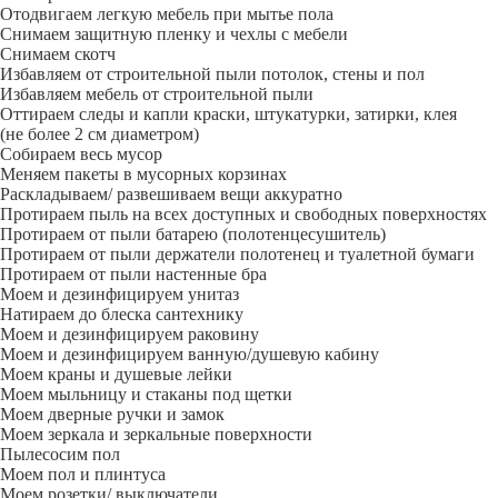
Отодвигаем легкую мебель при мытье пола
Снимаем защитную пленку и чехлы с мебели
Снимаем скотч
Избавляем от строительной пыли потолок, стены и пол
Избавляем мебель от строительной пыли
Оттираем следы и капли краски, штукатурки, затирки, клея
(не более 2 см диаметром)
Собираем весь мусор
Меняем пакеты в мусорных корзинах
Раскладываем/ развешиваем вещи аккуратно
Протираем пыль на всех доступных и свободных поверхностях
Протираем от пыли батарею (полотенцесушитель)
Протираем от пыли держатели полотенец и туалетной бумаги
Протираем от пыли настенные бра
Моем и дезинфицируем унитаз
Натираем до блеска сантехнику
Моем и дезинфицируем раковину
Моем и дезинфицируем ванную/душевую кабину
Моем краны и душевые лейки
Моем мыльницу и стаканы под щетки
Моем дверные ручки и замок
Моем зеркала и зеркальные поверхности
Пылесосим пол
Моем пол и плинтуса
Моем розетки/ выключатели