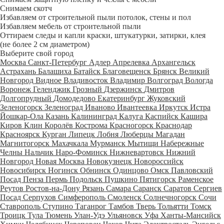
Снимаем скотч
Избавляем от строительной пыли потолок, стены и пол
Избавляем мебель от строительной пыли
Оттираем следы и капли краски, штукатурки, затирки, клея
(не более 2 см диаметром)
Выберите свой город
Москва
Санкт-Петербург
Адлер
Апрелевка
Архангельск
Астрахань
Балашиха
Батайск
Благовещенск
Брянск
Великий
Новгород
Видное
Владивосток
Владимир
Волгоград
Вологда
Воронеж
Геленджик
Грозный
Дзержинск
Дмитров
Долгопрудный
Домодедово
Екатеринбург
Жуковский
Зеленогорск
Зеленоград
Иваново
Ивантеевка
Иркутск
Истра
Йошкар-Ола
Казань
Калининград
Калуга
Каспийск
Кашира
Киров
Клин
Королёв
Кострома
Красногорск
Краснодар
Красноярск
Курган
Липецк
Лобня
Люберцы
Магадан
Магнитогорск
Махачкала
Мурманск
Мытищи
Набережные
Челны
Нальчик
Наро-Фоминск
Нижневартовск
Нижний
Новгород
Новая Москва
Новокузнецк
Новороссийск
Новосибирск
Ногинск
Обнинск
Одинцово
Омск
Павловский
Посад
Пенза
Пермь
Подольск
Пушкино
Пятигорск
Раменское
Реутов
Ростов-на-Дону
Рязань
Самара
Саранск
Саратов
Сергиев
Посад
Серпухов
Симферополь
Смоленск
Солнечногорск
Сочи
Ставрополь
Ступино
Таганрог
Тамбов
Тверь
Тольятти
Томск
Троицк
Тула
Тюмень
Улан-Удэ
Ульяновск
Уфа
Ханты-Мансийск