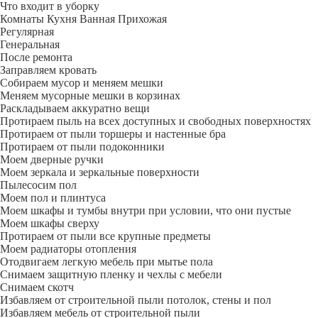
Что входит в уборку
Регу­лярная
Гене­ральная
После ремонта
Заправляем кровать
Собираем мусор и меняем мешки
Меняем мусорные мешки в корзинах
Раскладываем аккуратно вещи
Протираем пыль на всех доступных и свободных поверхностях
Протираем от пыли торшеры и настенные бра
Протираем от пыли подоконники
Моем дверные ручки
Моем зеркала и зеркальные поверхности
Пылесосим пол
Моем пол и плинтуса
Моем шкафы и тумбы внутри при условии, что они пустые
Моем шкафы сверху
Протираем от пыли все крупные предметы
Моем радиаторы отопления
Отодвигаем легкую мебель при мытье пола
Снимаем защитную пленку и чехлы с мебели
Снимаем скотч
Избавляем от строительной пыли потолок, стены и пол
Избавляем мебель от строительной пыли