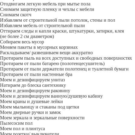
Отодвигаем легкую мебель при мытье пола
Снимаем защитную пленку и чехлы с мебели
Снимаем скотч
Избавляем от строительной пыли потолок, стены и пол
Избавляем мебель от строительной пыли
Оттираем следы и капли краски, штукатурки, затирки, клея
(не более 2 см диаметром)
Собираем весь мусор
Меняем пакеты в мусорных корзинах
Раскладываем/ развешиваем вещи аккуратно
Протираем пыль на всех доступных и свободных поверхностях
Протираем от пыли батарею (полотенцесушитель)
Протираем от пыли держатели полотенец и туалетной бумаги
Протираем от пыли настенные бра
Моем и дезинфицируем унитаз
Натираем до блеска сантехнику
Моем и дезинфицируем раковину
Моем и дезинфицируем ванную/душевую кабину
Моем краны и душевые лейки
Моем мыльницу и стаканы под щетки
Моем дверные ручки и замок
Моем зеркала и зеркальные поверхности
Пылесосим пол
Моем пол и плинтуса
Моем розетки/ выключатели