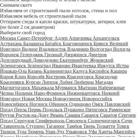
Снимаем скотч
Избавляем от строительной пыли потолок, стены и пол
Избавляем мебель от строительной пыли
Оттираем следы и капли краски, штукатурки, затирки, клея
(не более 2 см диаметром)
Выберите свой город
Москва
Санкт-Петербург
Адлер
Апрелевка
Архангельск
Астрахань
Балашиха
Батайск
Благовещенск
Брянск
Великий
Новгород
Видное
Владивосток
Владимир
Волгоград
Вологда
Воронеж
Геленджик
Грозный
Дзержинск
Дмитров
Долгопрудный
Домодедово
Екатеринбург
Жуковский
Зеленогорск
Зеленоград
Иваново
Ивантеевка
Иркутск
Истра
Йошкар-Ола
Казань
Калининград
Калуга
Каспийск
Кашира
Киров
Клин
Королёв
Кострома
Красногорск
Краснодар
Красноярск
Курган
Липецк
Лобня
Люберцы
Магадан
Магнитогорск
Махачкала
Мурманск
Мытищи
Набережные
Челны
Нальчик
Наро-Фоминск
Нижневартовск
Нижний
Новгород
Новая Москва
Новокузнецк
Новороссийск
Новосибирск
Ногинск
Обнинск
Одинцово
Омск
Павловский
Посад
Пенза
Пермь
Подольск
Пушкино
Пятигорск
Раменское
Реутов
Ростов-на-Дону
Рязань
Самара
Саранск
Саратов
Сергиев
Посад
Серпухов
Симферополь
Смоленск
Солнечногорск
Сочи
Ставрополь
Ступино
Таганрог
Тамбов
Тверь
Тольятти
Томск
Троицк
Тула
Тюмень
Улан-Удэ
Ульяновск
Уфа
Ханты-Мансийск