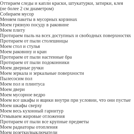
Оттираем следы и капли краски, штукатурки, затирки, клея
(не более 2 см диаметром)
Собираем мусор
Меняем пакеты в мусорных корзинах
Моем грязную посуду в раковине
Моем плиту
Протираем пыль на всех доступных и свободных поверхностях
Протираем от пыли столешницы
Моем стол и стулья
Моем раковину и кран
Протираем от пыли настенные бра
Протираем от пыли подоконники
Моем дверные ручки
Моем зеркала и зеркальные поверхности
Пылесосим пол
Моем пол и плинтуса
Моем двери
Моем мусорное ведро
Моем все шкафы и ящики внутри при условии, что они пустые
Моем шкафы сверху
Моем весь кухонный гарнитур
Отмываем жировые отложения
Протираем от пыли все крупные предметы
Моем радиаторы отопления
Моем розетки/выключатели