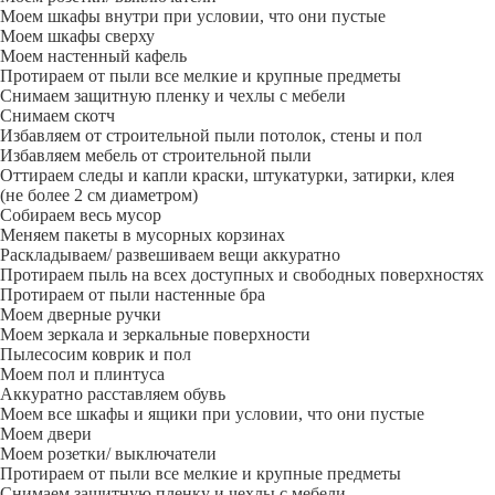
Моем шкафы внутри при условии, что они пустые
Моем шкафы сверху
Моем настенный кафель
Протираем от пыли все мелкие и крупные предметы
Снимаем защитную пленку и чехлы с мебели
Снимаем скотч
Избавляем от строительной пыли потолок, стены и пол
Избавляем мебель от строительной пыли
Оттираем следы и капли краски, штукатурки, затирки, клея
(не более 2 см диаметром)
Собираем весь мусор
Меняем пакеты в мусорных корзинах
Раскладываем/ развешиваем вещи аккуратно
Протираем пыль на всех доступных и свободных поверхностях
Протираем от пыли настенные бра
Моем дверные ручки
Моем зеркала и зеркальные поверхности
Пылесосим коврик и пол
Моем пол и плинтуса
Аккуратно расставляем обувь
Моем все шкафы и ящики при условии, что они пустые
Моем двери
Моем розетки/ выключатели
Протираем от пыли все мелкие и крупные предметы
Снимаем защитную пленку и чехлы с мебели