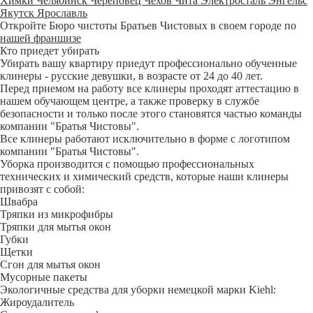
Химки
Челябинск
Череповец
Чехов
Чита
Электросталь
Энгельс
Якутск
Ярославль
Откройте Бюро чистоты Братьев Чистовых в своем городе по
нашей франшизе
Кто приедет убирать
Убирать вашу квартиру приедут профессионально обученные
клинеры - русские девушки, в возрасте от 24 до 40 лет.
Перед приемом на работу все клинеры проходят аттестацию в
нашем обучающем центре, а также проверку в службе
безопасности и только после этого становятся частью команды
компании "Братья Чистовы".
Все клинеры работают исключительно в форме с логотипом
компании "Братья Чистовы".
Уборка производится с помощью профессиональных
технических и химический средств, которые наши клинеры
привозят с собой:
Швабра
Тряпки из микрофибры
Тряпки для мытья окон
Губки
Щетки
Сгон для мытья окон
Мусорные пакеты
Экологичные средства для уборки немецкой марки Kiehl:
Жироудалитель