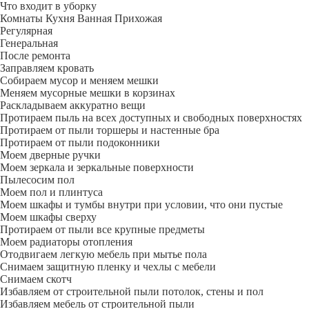
Что входит в уборку
Регу­лярная
Гене­ральная
После ремонта
Заправляем кровать
Собираем мусор и меняем мешки
Меняем мусорные мешки в корзинах
Раскладываем аккуратно вещи
Протираем пыль на всех доступных и свободных поверхностях
Протираем от пыли торшеры и настенные бра
Протираем от пыли подоконники
Моем дверные ручки
Моем зеркала и зеркальные поверхности
Пылесосим пол
Моем пол и плинтуса
Моем шкафы и тумбы внутри при условии, что они пустые
Моем шкафы сверху
Протираем от пыли все крупные предметы
Моем радиаторы отопления
Отодвигаем легкую мебель при мытье пола
Снимаем защитную пленку и чехлы с мебели
Снимаем скотч
Избавляем от строительной пыли потолок, стены и пол
Избавляем мебель от строительной пыли