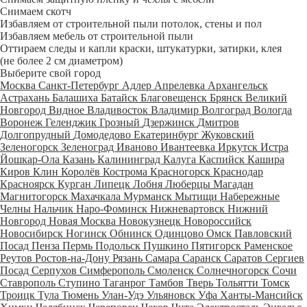
Снимаем скотч
Избавляем от строительной пыли потолок, стены и пол
Избавляем мебель от строительной пыли
Оттираем следы и капли краски, штукатурки, затирки, клея
(не более 2 см диаметром)
Выберите свой город
Москва
Санкт-Петербург
Адлер
Апрелевка
Архангельск
Астрахань
Балашиха
Батайск
Благовещенск
Брянск
Великий
Новгород
Видное
Владивосток
Владимир
Волгоград
Вологда
Воронеж
Геленджик
Грозный
Дзержинск
Дмитров
Долгопрудный
Домодедово
Екатеринбург
Жуковский
Зеленогорск
Зеленоград
Иваново
Ивантеевка
Иркутск
Истра
Йошкар-Ола
Казань
Калининград
Калуга
Каспийск
Кашира
Киров
Клин
Королёв
Кострома
Красногорск
Краснодар
Красноярск
Курган
Липецк
Лобня
Люберцы
Магадан
Магнитогорск
Махачкала
Мурманск
Мытищи
Набережные
Челны
Нальчик
Наро-Фоминск
Нижневартовск
Нижний
Новгород
Новая Москва
Новокузнецк
Новороссийск
Новосибирск
Ногинск
Обнинск
Одинцово
Омск
Павловский
Посад
Пенза
Пермь
Подольск
Пушкино
Пятигорск
Раменское
Реутов
Ростов-на-Дону
Рязань
Самара
Саранск
Саратов
Сергиев
Посад
Серпухов
Симферополь
Смоленск
Солнечногорск
Сочи
Ставрополь
Ступино
Таганрог
Тамбов
Тверь
Тольятти
Томск
Троицк
Тула
Тюмень
Улан-Удэ
Ульяновск
Уфа
Ханты-Мансийск