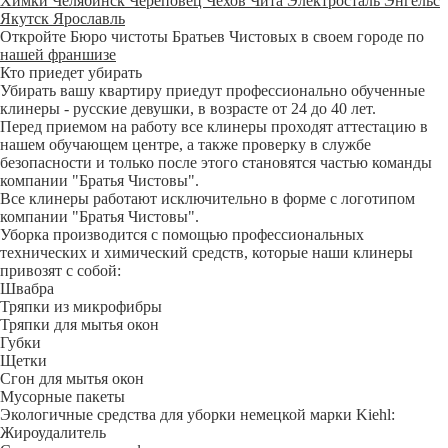
Химки
Челябинск
Череповец
Чехов
Чита
Электросталь
Энгельс
Якутск
Ярославль
Откройте Бюро чистоты Братьев Чистовых в своем городе по
нашей франшизе
Кто приедет убирать
Убирать вашу квартиру приедут профессионально обученные
клинеры - русские девушки, в возрасте от 24 до 40 лет.
Перед приемом на работу все клинеры проходят аттестацию в
нашем обучающем центре, а также проверку в службе
безопасности и только после этого становятся частью команды
компании "Братья Чистовы".
Все клинеры работают исключительно в форме с логотипом
компании "Братья Чистовы".
Уборка производится с помощью профессиональных
технических и химический средств, которые наши клинеры
привозят с собой:
Швабра
Тряпки из микрофибры
Тряпки для мытья окон
Губки
Щетки
Сгон для мытья окон
Мусорные пакеты
Экологичные средства для уборки немецкой марки Kiehl:
Жироудалитель