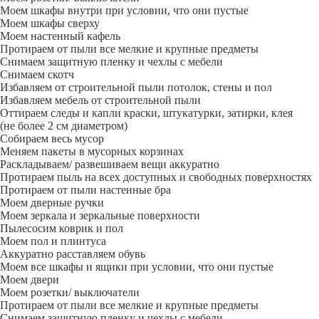
Моем шкафы внутри при условии, что они пустые
Моем шкафы сверху
Моем настенный кафель
Протираем от пыли все мелкие и крупные предметы
Снимаем защитную пленку и чехлы с мебели
Снимаем скотч
Избавляем от строительной пыли потолок, стены и пол
Избавляем мебель от строительной пыли
Оттираем следы и капли краски, штукатурки, затирки, клея
(не более 2 см диаметром)
Собираем весь мусор
Меняем пакеты в мусорных корзинах
Раскладываем/ развешиваем вещи аккуратно
Протираем пыль на всех доступных и свободных поверхностях
Протираем от пыли настенные бра
Моем дверные ручки
Моем зеркала и зеркальные поверхности
Пылесосим коврик и пол
Моем пол и плинтуса
Аккуратно расставляем обувь
Моем все шкафы и ящики при условии, что они пустые
Моем двери
Моем розетки/ выключатели
Протираем от пыли все мелкие и крупные предметы
Снимаем защитную пленку и чехлы с мебели