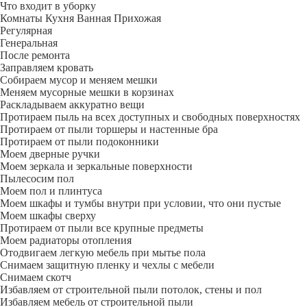
Что входит в уборку
Регу­лярная
Гене­ральная
После ремонта
Заправляем кровать
Собираем мусор и меняем мешки
Меняем мусорные мешки в корзинах
Раскладываем аккуратно вещи
Протираем пыль на всех доступных и свободных поверхностях
Протираем от пыли торшеры и настенные бра
Протираем от пыли подоконники
Моем дверные ручки
Моем зеркала и зеркальные поверхности
Пылесосим пол
Моем пол и плинтуса
Моем шкафы и тумбы внутри при условии, что они пустые
Моем шкафы сверху
Протираем от пыли все крупные предметы
Моем радиаторы отопления
Отодвигаем легкую мебель при мытье пола
Снимаем защитную пленку и чехлы с мебели
Снимаем скотч
Избавляем от строительной пыли потолок, стены и пол
Избавляем мебель от строительной пыли