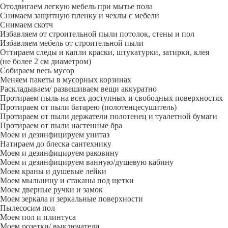
Отодвигаем легкую мебель при мытье пола
Снимаем защитную пленку и чехлы с мебели
Снимаем скотч
Избавляем от строительной пыли потолок, стены и пол
Избавляем мебель от строительной пыли
Оттираем следы и капли краски, штукатурки, затирки, клея
(не более 2 см диаметром)
Собираем весь мусор
Меняем пакеты в мусорных корзинах
Раскладываем/ развешиваем вещи аккуратно
Протираем пыль на всех доступных и свободных поверхностях
Протираем от пыли батарею (полотенцесушитель)
Протираем от пыли держатели полотенец и туалетной бумаги
Протираем от пыли настенные бра
Моем и дезинфицируем унитаз
Натираем до блеска сантехнику
Моем и дезинфицируем раковину
Моем и дезинфицируем ванную/душевую кабину
Моем краны и душевые лейки
Моем мыльницу и стаканы под щетки
Моем дверные ручки и замок
Моем зеркала и зеркальные поверхности
Пылесосим пол
Моем пол и плинтуса
Моем розетки/ выключатели