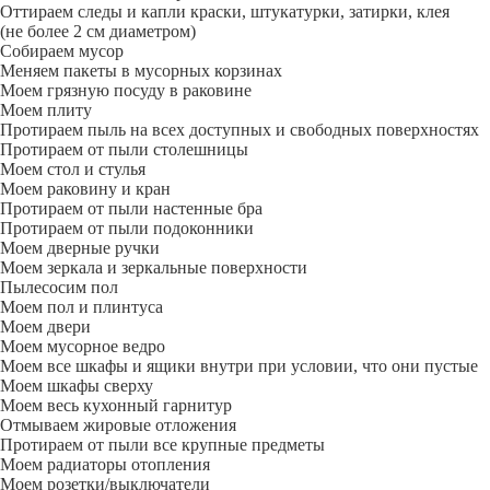
Оттираем следы и капли краски, штукатурки, затирки, клея
(не более 2 см диаметром)
Собираем мусор
Меняем пакеты в мусорных корзинах
Моем грязную посуду в раковине
Моем плиту
Протираем пыль на всех доступных и свободных поверхностях
Протираем от пыли столешницы
Моем стол и стулья
Моем раковину и кран
Протираем от пыли настенные бра
Протираем от пыли подоконники
Моем дверные ручки
Моем зеркала и зеркальные поверхности
Пылесосим пол
Моем пол и плинтуса
Моем двери
Моем мусорное ведро
Моем все шкафы и ящики внутри при условии, что они пустые
Моем шкафы сверху
Моем весь кухонный гарнитур
Отмываем жировые отложения
Протираем от пыли все крупные предметы
Моем радиаторы отопления
Моем розетки/выключатели