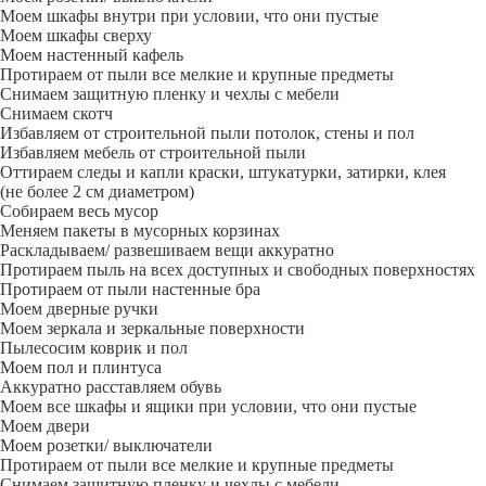
Моем шкафы внутри при условии, что они пустые
Моем шкафы сверху
Моем настенный кафель
Протираем от пыли все мелкие и крупные предметы
Снимаем защитную пленку и чехлы с мебели
Снимаем скотч
Избавляем от строительной пыли потолок, стены и пол
Избавляем мебель от строительной пыли
Оттираем следы и капли краски, штукатурки, затирки, клея
(не более 2 см диаметром)
Собираем весь мусор
Меняем пакеты в мусорных корзинах
Раскладываем/ развешиваем вещи аккуратно
Протираем пыль на всех доступных и свободных поверхностях
Протираем от пыли настенные бра
Моем дверные ручки
Моем зеркала и зеркальные поверхности
Пылесосим коврик и пол
Моем пол и плинтуса
Аккуратно расставляем обувь
Моем все шкафы и ящики при условии, что они пустые
Моем двери
Моем розетки/ выключатели
Протираем от пыли все мелкие и крупные предметы
Снимаем защитную пленку и чехлы с мебели