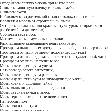
Отодвигаем легкую мебель при мытье пола
Снимаем защитную пленку и чехлы с мебели
Снимаем скотч
Избавляем от строительной пыли потолок, стены и пол
Избавляем мебель от строительной пыли
Оттираем следы и капли краски, штукатурки, затирки, клея
(не более 2 см диаметром)
Собираем весь мусор
Меняем пакеты в мусорных корзинах
Раскладываем/ развешиваем вещи аккуратно
Протираем пыль на всех доступных и свободных поверхностях
Протираем от пыли батарею (полотенцесушитель)
Протираем от пыли держатели полотенец и туалетной бумаги
Протираем от пыли настенные бра
Моем и дезинфицируем унитаз
Натираем до блеска сантехнику
Моем и дезинфицируем раковину
Моем и дезинфицируем ванную/душевую кабину
Моем краны и душевые лейки
Моем мыльницу и стаканы под щетки
Моем дверные ручки и замок
Моем зеркала и зеркальные поверхности
Пылесосим пол
Моем пол и плинтуса
Моем розетки/ выключатели