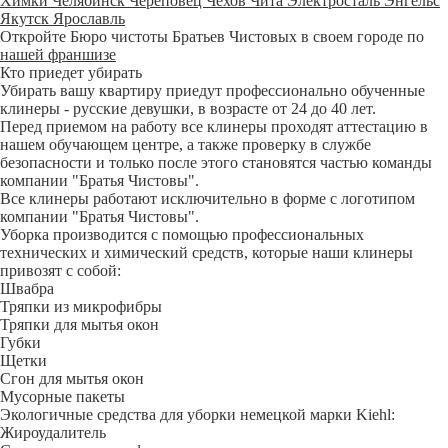
Химки
Челябинск
Череповец
Чехов
Чита
Электросталь
Энгельс
Якутск
Ярославль
Откройте Бюро чистоты Братьев Чистовых в своем городе по
нашей франшизе
Кто приедет убирать
Убирать вашу квартиру приедут профессионально обученные
клинеры - русские девушки, в возрасте от 24 до 40 лет.
Перед приемом на работу все клинеры проходят аттестацию в
нашем обучающем центре, а также проверку в службе
безопасности и только после этого становятся частью команды
компании "Братья Чистовы".
Все клинеры работают исключительно в форме с логотипом
компании "Братья Чистовы".
Уборка производится с помощью профессиональных
технических и химический средств, которые наши клинеры
привозят с собой:
Швабра
Тряпки из микрофибры
Тряпки для мытья окон
Губки
Щетки
Сгон для мытья окон
Мусорные пакеты
Экологичные средства для уборки немецкой марки Kiehl:
Жироудалитель