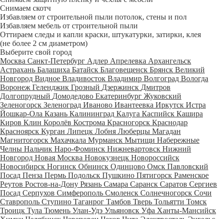
Снимаем скотч
Избавляем от строительной пыли потолок, стены и пол
Избавляем мебель от строительной пыли
Оттираем следы и капли краски, штукатурки, затирки, клея
(не более 2 см диаметром)
Выберите свой город
Москва
Санкт-Петербург
Адлер
Апрелевка
Архангельск
Астрахань
Балашиха
Батайск
Благовещенск
Брянск
Великий
Новгород
Видное
Владивосток
Владимир
Волгоград
Вологда
Воронеж
Геленджик
Грозный
Дзержинск
Дмитров
Долгопрудный
Домодедово
Екатеринбург
Жуковский
Зеленогорск
Зеленоград
Иваново
Ивантеевка
Иркутск
Истра
Йошкар-Ола
Казань
Калининград
Калуга
Каспийск
Кашира
Киров
Клин
Королёв
Кострома
Красногорск
Краснодар
Красноярск
Курган
Липецк
Лобня
Люберцы
Магадан
Магнитогорск
Махачкала
Мурманск
Мытищи
Набережные
Челны
Нальчик
Наро-Фоминск
Нижневартовск
Нижний
Новгород
Новая Москва
Новокузнецк
Новороссийск
Новосибирск
Ногинск
Обнинск
Одинцово
Омск
Павловский
Посад
Пенза
Пермь
Подольск
Пушкино
Пятигорск
Раменское
Реутов
Ростов-на-Дону
Рязань
Самара
Саранск
Саратов
Сергиев
Посад
Серпухов
Симферополь
Смоленск
Солнечногорск
Сочи
Ставрополь
Ступино
Таганрог
Тамбов
Тверь
Тольятти
Томск
Троицк
Тула
Тюмень
Улан-Удэ
Ульяновск
Уфа
Ханты-Мансийск