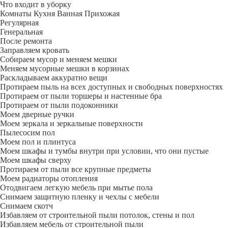
Что входит в уборку
Регу­лярная
Гене­ральная
После ремонта
Заправляем кровать
Собираем мусор и меняем мешки
Меняем мусорные мешки в корзинах
Раскладываем аккуратно вещи
Протираем пыль на всех доступных и свободных поверхностях
Протираем от пыли торшеры и настенные бра
Протираем от пыли подоконники
Моем дверные ручки
Моем зеркала и зеркальные поверхности
Пылесосим пол
Моем пол и плинтуса
Моем шкафы и тумбы внутри при условии, что они пустые
Моем шкафы сверху
Протираем от пыли все крупные предметы
Моем радиаторы отопления
Отодвигаем легкую мебель при мытье пола
Снимаем защитную пленку и чехлы с мебели
Снимаем скотч
Избавляем от строительной пыли потолок, стены и пол
Избавляем мебель от строительной пыли