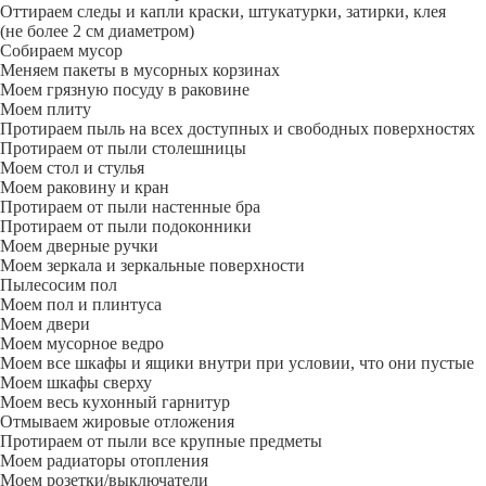
Оттираем следы и капли краски, штукатурки, затирки, клея
(не более 2 см диаметром)
Собираем мусор
Меняем пакеты в мусорных корзинах
Моем грязную посуду в раковине
Моем плиту
Протираем пыль на всех доступных и свободных поверхностях
Протираем от пыли столешницы
Моем стол и стулья
Моем раковину и кран
Протираем от пыли настенные бра
Протираем от пыли подоконники
Моем дверные ручки
Моем зеркала и зеркальные поверхности
Пылесосим пол
Моем пол и плинтуса
Моем двери
Моем мусорное ведро
Моем все шкафы и ящики внутри при условии, что они пустые
Моем шкафы сверху
Моем весь кухонный гарнитур
Отмываем жировые отложения
Протираем от пыли все крупные предметы
Моем радиаторы отопления
Моем розетки/выключатели