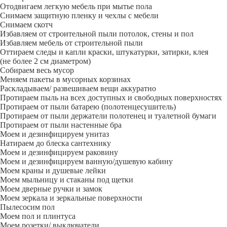
Отодвигаем легкую мебель при мытье пола
Снимаем защитную пленку и чехлы с мебели
Снимаем скотч
Избавляем от строительной пыли потолок, стены и пол
Избавляем мебель от строительной пыли
Оттираем следы и капли краски, штукатурки, затирки, клея
(не более 2 см диаметром)
Собираем весь мусор
Меняем пакеты в мусорных корзинах
Раскладываем/ развешиваем вещи аккуратно
Протираем пыль на всех доступных и свободных поверхностях
Протираем от пыли батарею (полотенцесушитель)
Протираем от пыли держатели полотенец и туалетной бумаги
Протираем от пыли настенные бра
Моем и дезинфицируем унитаз
Натираем до блеска сантехнику
Моем и дезинфицируем раковину
Моем и дезинфицируем ванную/душевую кабину
Моем краны и душевые лейки
Моем мыльницу и стаканы под щетки
Моем дверные ручки и замок
Моем зеркала и зеркальные поверхности
Пылесосим пол
Моем пол и плинтуса
Моем розетки/ выключатели