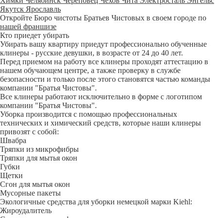
Химки
Челябинск
Череповец
Чехов
Чита
Электросталь
Энгельс
Якутск
Ярославль
Откройте Бюро чистоты Братьев Чистовых в своем городе по
нашей франшизе
Кто приедет убирать
Убирать вашу квартиру приедут профессионально обученные
клинеры - русские девушки, в возрасте от 24 до 40 лет.
Перед приемом на работу все клинеры проходят аттестацию в
нашем обучающем центре, а также проверку в службе
безопасности и только после этого становятся частью команды
компании "Братья Чистовы".
Все клинеры работают исключительно в форме с логотипом
компании "Братья Чистовы".
Уборка производится с помощью профессиональных
технических и химический средств, которые наши клинеры
привозят с собой:
Швабра
Тряпки из микрофибры
Тряпки для мытья окон
Губки
Щетки
Сгон для мытья окон
Мусорные пакеты
Экологичные средства для уборки немецкой марки Kiehl:
Жироудалитель