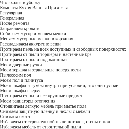
Что входит в уборку
Регу­лярная
Гене­ральная
После ремонта
Заправляем кровать
Собираем мусор и меняем мешки
Меняем мусорные мешки в корзинах
Раскладываем аккуратно вещи
Протираем пыль на всех доступных и свободных поверхностях
Протираем от пыли торшеры и настенные бра
Протираем от пыли подоконники
Моем дверные ручки
Моем зеркала и зеркальные поверхности
Пылесосим пол
Моем пол и плинтуса
Моем шкафы и тумбы внутри при условии, что они пустые
Моем шкафы сверху
Протираем от пыли все крупные предметы
Моем радиаторы отопления
Отодвигаем легкую мебель при мытье пола
Снимаем защитную пленку и чехлы с мебели
Снимаем скотч
Избавляем от строительной пыли потолок, стены и пол
Избавляем мебель от строительной пыли