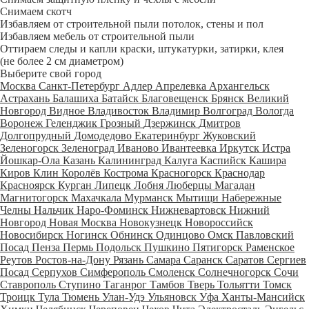
Снимаем скотч
Избавляем от строительной пыли потолок, стены и пол
Избавляем мебель от строительной пыли
Оттираем следы и капли краски, штукатурки, затирки, клея
(не более 2 см диаметром)
Выберите свой город
Москва
Санкт-Петербург
Адлер
Апрелевка
Архангельск
Астрахань
Балашиха
Батайск
Благовещенск
Брянск
Великий
Новгород
Видное
Владивосток
Владимир
Волгоград
Вологда
Воронеж
Геленджик
Грозный
Дзержинск
Дмитров
Долгопрудный
Домодедово
Екатеринбург
Жуковский
Зеленогорск
Зеленоград
Иваново
Ивантеевка
Иркутск
Истра
Йошкар-Ола
Казань
Калининград
Калуга
Каспийск
Кашира
Киров
Клин
Королёв
Кострома
Красногорск
Краснодар
Красноярск
Курган
Липецк
Лобня
Люберцы
Магадан
Магнитогорск
Махачкала
Мурманск
Мытищи
Набережные
Челны
Нальчик
Наро-Фоминск
Нижневартовск
Нижний
Новгород
Новая Москва
Новокузнецк
Новороссийск
Новосибирск
Ногинск
Обнинск
Одинцово
Омск
Павловский
Посад
Пенза
Пермь
Подольск
Пушкино
Пятигорск
Раменское
Реутов
Ростов-на-Дону
Рязань
Самара
Саранск
Саратов
Сергиев
Посад
Серпухов
Симферополь
Смоленск
Солнечногорск
Сочи
Ставрополь
Ступино
Таганрог
Тамбов
Тверь
Тольятти
Томск
Троицк
Тула
Тюмень
Улан-Удэ
Ульяновск
Уфа
Ханты-Мансийск