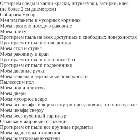
Оттираем следы и капли краски, штукатурки, затирки, клея
(не более 2 см диаметром)
Собираем мусор
Меняем пакеты в мусорных корзинах
Моем грязную посуду в раковине
Моем плиту
Протираем пыль на всех доступных и свободных поверхностях
Протираем от пыли столешницы
Моем стол и стулья
Моем раковину и кран
Протираем от пыли настенные бра
Протираем от пыли подоконники
Моем дверные ручки
Моем зеркала и зеркальные поверхности
Пылесосим пол
Моем пол и плинтуса
Моем двери
Моем мусорное ведро
Моем все шкафы и ящики внутри при условии, что они пустые
Моем шкафы сверху
Моем весь кухонный гарнитур
Отмываем жировые отложения
Протираем от пыли все крупные предметы
Моем радиаторы отопления
Моем розетки/выключатели