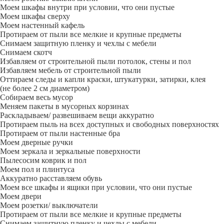
Моем шкафы внутри при условии, что они пустые
Моем шкафы сверху
Моем настенный кафель
Протираем от пыли все мелкие и крупные предметы
Снимаем защитную пленку и чехлы с мебели
Снимаем скотч
Избавляем от строительной пыли потолок, стены и пол
Избавляем мебель от строительной пыли
Оттираем следы и капли краски, штукатурки, затирки, клея
(не более 2 см диаметром)
Собираем весь мусор
Меняем пакеты в мусорных корзинах
Раскладываем/ развешиваем вещи аккуратно
Протираем пыль на всех доступных и свободных поверхностях
Протираем от пыли настенные бра
Моем дверные ручки
Моем зеркала и зеркальные поверхности
Пылесосим коврик и пол
Моем пол и плинтуса
Аккуратно расставляем обувь
Моем все шкафы и ящики при условии, что они пустые
Моем двери
Моем розетки/ выключатели
Протираем от пыли все мелкие и крупные предметы
Снимаем защитную пленку и чехлы с мебели