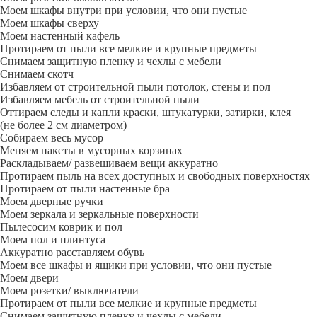
Моем шкафы внутри при условии, что они пустые
Моем шкафы сверху
Моем настенный кафель
Протираем от пыли все мелкие и крупные предметы
Снимаем защитную пленку и чехлы с мебели
Снимаем скотч
Избавляем от строительной пыли потолок, стены и пол
Избавляем мебель от строительной пыли
Оттираем следы и капли краски, штукатурки, затирки, клея
(не более 2 см диаметром)
Собираем весь мусор
Меняем пакеты в мусорных корзинах
Раскладываем/ развешиваем вещи аккуратно
Протираем пыль на всех доступных и свободных поверхностях
Протираем от пыли настенные бра
Моем дверные ручки
Моем зеркала и зеркальные поверхности
Пылесосим коврик и пол
Моем пол и плинтуса
Аккуратно расставляем обувь
Моем все шкафы и ящики при условии, что они пустые
Моем двери
Моем розетки/ выключатели
Протираем от пыли все мелкие и крупные предметы
Снимаем защитную пленку и чехлы с мебели