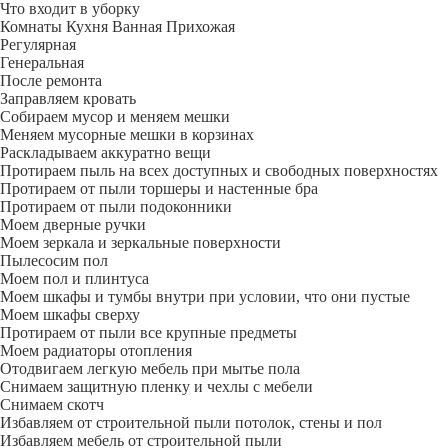
Что входит в уборку
Регу­лярная
Гене­ральная
После ремонта
Заправляем кровать
Собираем мусор и меняем мешки
Меняем мусорные мешки в корзинах
Раскладываем аккуратно вещи
Протираем пыль на всех доступных и свободных поверхностях
Протираем от пыли торшеры и настенные бра
Протираем от пыли подоконники
Моем дверные ручки
Моем зеркала и зеркальные поверхности
Пылесосим пол
Моем пол и плинтуса
Моем шкафы и тумбы внутри при условии, что они пустые
Моем шкафы сверху
Протираем от пыли все крупные предметы
Моем радиаторы отопления
Отодвигаем легкую мебель при мытье пола
Снимаем защитную пленку и чехлы с мебели
Снимаем скотч
Избавляем от строительной пыли потолок, стены и пол
Избавляем мебель от строительной пыли