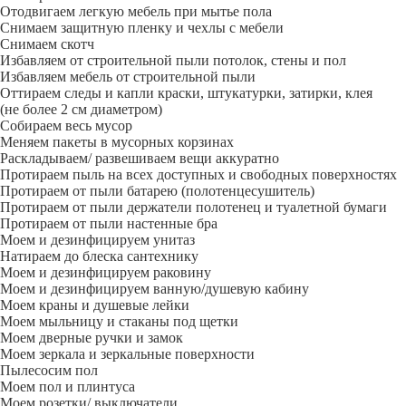
Отодвигаем легкую мебель при мытье пола
Снимаем защитную пленку и чехлы с мебели
Снимаем скотч
Избавляем от строительной пыли потолок, стены и пол
Избавляем мебель от строительной пыли
Оттираем следы и капли краски, штукатурки, затирки, клея
(не более 2 см диаметром)
Собираем весь мусор
Меняем пакеты в мусорных корзинах
Раскладываем/ развешиваем вещи аккуратно
Протираем пыль на всех доступных и свободных поверхностях
Протираем от пыли батарею (полотенцесушитель)
Протираем от пыли держатели полотенец и туалетной бумаги
Протираем от пыли настенные бра
Моем и дезинфицируем унитаз
Натираем до блеска сантехнику
Моем и дезинфицируем раковину
Моем и дезинфицируем ванную/душевую кабину
Моем краны и душевые лейки
Моем мыльницу и стаканы под щетки
Моем дверные ручки и замок
Моем зеркала и зеркальные поверхности
Пылесосим пол
Моем пол и плинтуса
Моем розетки/ выключатели