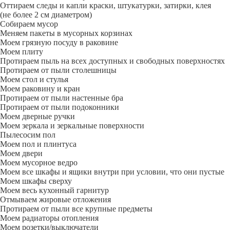
Оттираем следы и капли краски, штукатурки, затирки, клея
(не более 2 см диаметром)
Собираем мусор
Меняем пакеты в мусорных корзинах
Моем грязную посуду в раковине
Моем плиту
Протираем пыль на всех доступных и свободных поверхностях
Протираем от пыли столешницы
Моем стол и стулья
Моем раковину и кран
Протираем от пыли настенные бра
Протираем от пыли подоконники
Моем дверные ручки
Моем зеркала и зеркальные поверхности
Пылесосим пол
Моем пол и плинтуса
Моем двери
Моем мусорное ведро
Моем все шкафы и ящики внутри при условии, что они пустые
Моем шкафы сверху
Моем весь кухонный гарнитур
Отмываем жировые отложения
Протираем от пыли все крупные предметы
Моем радиаторы отопления
Моем розетки/выключатели