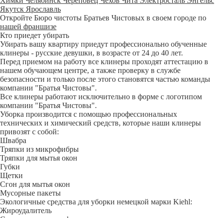
Химки
Челябинск
Череповец
Чехов
Чита
Электросталь
Энгельс
Якутск
Ярославль
Откройте Бюро чистоты Братьев Чистовых в своем городе по
нашей франшизе
Кто приедет убирать
Убирать вашу квартиру приедут профессионально обученные
клинеры - русские девушки, в возрасте от 24 до 40 лет.
Перед приемом на работу все клинеры проходят аттестацию в
нашем обучающем центре, а также проверку в службе
безопасности и только после этого становятся частью команды
компании "Братья Чистовы".
Все клинеры работают исключительно в форме с логотипом
компании "Братья Чистовы".
Уборка производится с помощью профессиональных
технических и химический средств, которые наши клинеры
привозят с собой:
Швабра
Тряпки из микрофибры
Тряпки для мытья окон
Губки
Щетки
Сгон для мытья окон
Мусорные пакеты
Экологичные средства для уборки немецкой марки Kiehl:
Жироудалитель