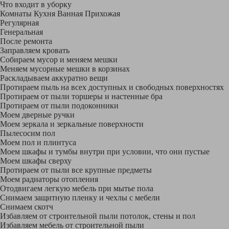
Что входит в уборку
Регу­лярная
Гене­ральная
После ремонта
Заправляем кровать
Собираем мусор и меняем мешки
Меняем мусорные мешки в корзинах
Раскладываем аккуратно вещи
Протираем пыль на всех доступных и свободных поверхностях
Протираем от пыли торшеры и настенные бра
Протираем от пыли подоконники
Моем дверные ручки
Моем зеркала и зеркальные поверхности
Пылесосим пол
Моем пол и плинтуса
Моем шкафы и тумбы внутри при условии, что они пустые
Моем шкафы сверху
Протираем от пыли все крупные предметы
Моем радиаторы отопления
Отодвигаем легкую мебель при мытье пола
Снимаем защитную пленку и чехлы с мебели
Снимаем скотч
Избавляем от строительной пыли потолок, стены и пол
Избавляем мебель от строительной пыли