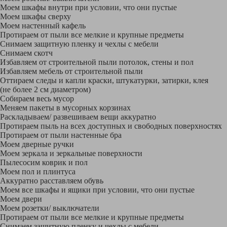
Моем шкафы внутри при условии, что они пустые
Моем шкафы сверху
Моем настенный кафель
Протираем от пыли все мелкие и крупные предметы
Снимаем защитную пленку и чехлы с мебели
Снимаем скотч
Избавляем от строительной пыли потолок, стены и пол
Избавляем мебель от строительной пыли
Оттираем следы и капли краски, штукатурки, затирки, клея
(не более 2 см диаметром)
Собираем весь мусор
Меняем пакеты в мусорных корзинах
Раскладываем/ развешиваем вещи аккуратно
Протираем пыль на всех доступных и свободных поверхностях
Протираем от пыли настенные бра
Моем дверные ручки
Моем зеркала и зеркальные поверхности
Пылесосим коврик и пол
Моем пол и плинтуса
Аккуратно расставляем обувь
Моем все шкафы и ящики при условии, что они пустые
Моем двери
Моем розетки/ выключатели
Протираем от пыли все мелкие и крупные предметы
Снимаем защитную пленку и чехлы с мебели