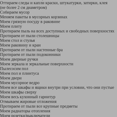
Оттираем следы и капли краски, штукатурки, затирки, клея
(не более 2 см диаметром)
Собираем мусор
Меняем пакеты в мусорных корзинах
Моем грязную посуду в раковине
Моем плиту
Протираем пыль на всех доступных и свободных поверхностях
Протираем от пыли столешницы
Моем стол и стулья
Моем раковину и кран
Протираем от пыли настенные бра
Протираем от пыли подоконники
Моем дверные ручки
Моем зеркала и зеркальные поверхности
Пылесосим пол
Моем пол и плинтуса
Моем двери
Моем мусорное ведро
Моем все шкафы и ящики внутри при условии, что они пустые
Моем шкафы сверху
Моем весь кухонный гарнитур
Отмываем жировые отложения
Протираем от пыли все крупные предметы
Моем радиаторы отопления
Моем розетки/выключатели