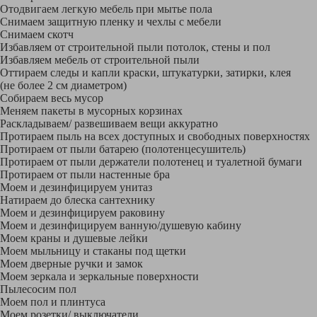
Отодвигаем легкую мебель при мытье пола
Снимаем защитную пленку и чехлы с мебели
Снимаем скотч
Избавляем от строительной пыли потолок, стены и пол
Избавляем мебель от строительной пыли
Оттираем следы и капли краски, штукатурки, затирки, клея
(не более 2 см диаметром)
Собираем весь мусор
Меняем пакеты в мусорных корзинах
Раскладываем/ развешиваем вещи аккуратно
Протираем пыль на всех доступных и свободных поверхностях
Протираем от пыли батарею (полотенцесушитель)
Протираем от пыли держатели полотенец и туалетной бумаги
Протираем от пыли настенные бра
Моем и дезинфицируем унитаз
Натираем до блеска сантехнику
Моем и дезинфицируем раковину
Моем и дезинфицируем ванную/душевую кабину
Моем краны и душевые лейки
Моем мыльницу и стаканы под щетки
Моем дверные ручки и замок
Моем зеркала и зеркальные поверхности
Пылесосим пол
Моем пол и плинтуса
Моем розетки/ выключатели