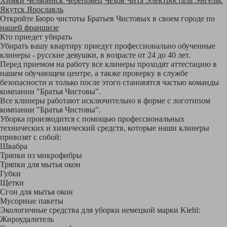
Химки
Челябинск
Череповец
Чехов
Чита
Электросталь
Энгельс
Якутск
Ярославль
Откройте Бюро чистоты Братьев Чистовых в своем городе по
нашей франшизе
Кто приедет убирать
Убирать вашу квартиру приедут профессионально обученные
клинеры - русские девушки, в возрасте от 24 до 40 лет.
Перед приемом на работу все клинеры проходят аттестацию в
нашем обучающем центре, а также проверку в службе
безопасности и только после этого становятся частью команды
компании "Братья Чистовы".
Все клинеры работают исключительно в форме с логотипом
компании "Братья Чистовы".
Уборка производится с помощью профессиональных
технических и химический средств, которые наши клинеры
привозят с собой:
Швабра
Тряпки из микрофибры
Тряпки для мытья окон
Губки
Щетки
Сгон для мытья окон
Мусорные пакеты
Экологичные средства для уборки немецкой марки Kiehl:
Жироудалитель