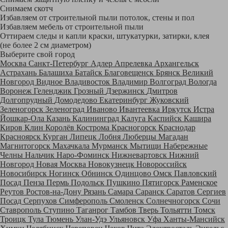
Снимаем скотч
Избавляем от строительной пыли потолок, стены и пол
Избавляем мебель от строительной пыли
Оттираем следы и капли краски, штукатурки, затирки, клея
(не более 2 см диаметром)
Выберите свой город
Москва
Санкт-Петербург
Адлер
Апрелевка
Архангельск
Астрахань
Балашиха
Батайск
Благовещенск
Брянск
Великий
Новгород
Видное
Владивосток
Владимир
Волгоград
Вологда
Воронеж
Геленджик
Грозный
Дзержинск
Дмитров
Долгопрудный
Домодедово
Екатеринбург
Жуковский
Зеленогорск
Зеленоград
Иваново
Ивантеевка
Иркутск
Истра
Йошкар-Ола
Казань
Калининград
Калуга
Каспийск
Кашира
Киров
Клин
Королёв
Кострома
Красногорск
Краснодар
Красноярск
Курган
Липецк
Лобня
Люберцы
Магадан
Магнитогорск
Махачкала
Мурманск
Мытищи
Набережные
Челны
Нальчик
Наро-Фоминск
Нижневартовск
Нижний
Новгород
Новая Москва
Новокузнецк
Новороссийск
Новосибирск
Ногинск
Обнинск
Одинцово
Омск
Павловский
Посад
Пенза
Пермь
Подольск
Пушкино
Пятигорск
Раменское
Реутов
Ростов-на-Дону
Рязань
Самара
Саранск
Саратов
Сергиев
Посад
Серпухов
Симферополь
Смоленск
Солнечногорск
Сочи
Ставрополь
Ступино
Таганрог
Тамбов
Тверь
Тольятти
Томск
Троицк
Тула
Тюмень
Улан-Удэ
Ульяновск
Уфа
Ханты-Мансийск