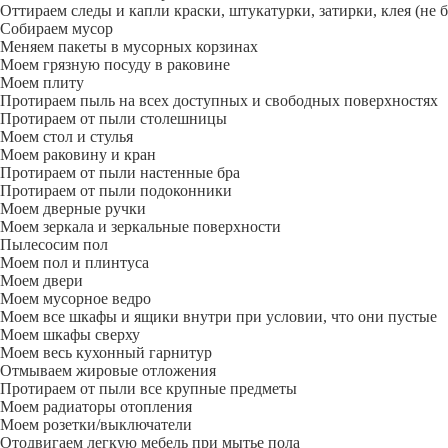
Оттираем следы и капли краски, штукатурки, затирки, клея (не 
Собираем мусор
Меняем пакеты в мусорных корзинах
Моем грязную посуду в раковине
Моем плиту
Протираем пыль на всех доступных и свободных поверхностях
Протираем от пыли столешницы
Моем стол и стулья
Моем раковину и кран
Протираем от пыли настенные бра
Протираем от пыли подоконники
Моем дверные ручки
Моем зеркала и зеркальные поверхности
Пылесосим пол
Моем пол и плинтуса
Моем двери
Моем мусорное ведро
Моем все шкафы и ящики внутри при условии, что они пустые
Моем шкафы сверху
Моем весь кухонный гарнитур
Отмываем жировые отложения
Протираем от пыли все крупные предметы
Моем радиаторы отопления
Моем розетки/выключатели
Отодвигаем легкую мебель при мытье пола