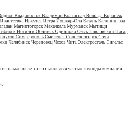
Видное
Владивосток
Владимир
Волгоград
Вологда
Воронеж
Ивантеевка
Иркутск
Истра
Йошкар-Ола
Казань
Калининград
агадан
Магнитогорск
Махачкала
Мурманск
Мытищи
сибирск
Ногинск
Обнинск
Одинцово
Омск
Павловский Посад
ерпухов
Симферополь
Смоленск
Солнечногорск
Сочи
мки
Челябинск
Череповец
Чехов
Чита
Электросталь
Энгельс
 и только после этого становятся частью команды компании
й: