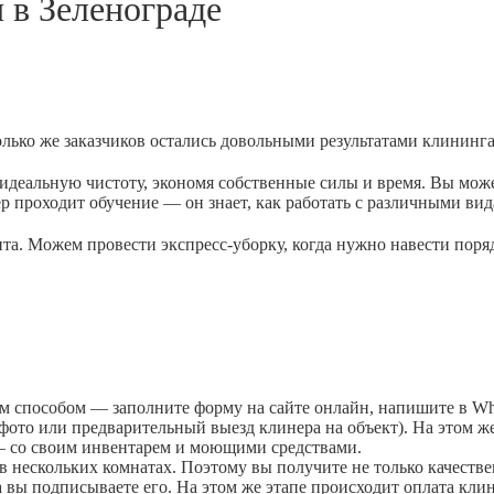
и в
Зеленограде
олько же заказчиков остались довольными результатами клининга
деальную чистоту, экономя собственные силы и время. Вы может
р проходит обучение — он знает, как работать с различными вид
. Можем провести экспресс-уборку, когда нужно навести порядо
м способом — заполните форму на сайте онлайн, напишите в Wha
ото или предварительный выезд клинера на объект). На этом же
 — со своим инвентарем и моющими средствами.
 нескольких комнатах. Поэтому вы получите не только качестве
вы подписываете его. На этом же этапе происходит оплата кли