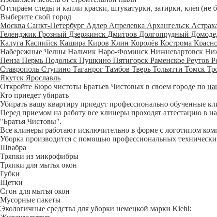
Оттираем следы и капли краски, штукатурки, затирки, клея (не 
Выберите свой город
Москва
Санкт-Петербург
Адлер
Апрелевка
Архангельск
Астрах
Геленджик
Грозный
Дзержинск
Дмитров
Долгопрудный
Домоде
Калуга
Каспийск
Кашира
Киров
Клин
Королёв
Кострома
Красн
Набережные Челны
Нальчик
Наро-Фоминск
Нижневартовск
Ни
Пенза
Пермь
Подольск
Пушкино
Пятигорск
Раменское
Реутов
Р
Ставрополь
Ступино
Таганрог
Тамбов
Тверь
Тольятти
Томск
Тр
Якутск
Ярославль
Откройте Бюро чистоты Братьев Чистовых в своем городе по
на
Кто приедет убирать
Убирать вашу квартиру приедут профессионально обученные клине
Перед приемом на работу все клинеры проходят аттестацию в на
"Братья Чистовы".
Все клинеры работают исключительно в форме с логотипом ком
Уборка производится с помощью профессиональных технических
Швабра
Тряпки из микрофибры
Тряпки для мытья окон
Губки
Щетки
Сгон для мытья окон
Мусорные пакеты
Экологичные средства для уборки немецкой марки Kiehl: