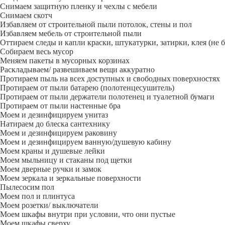
Снимаем защитную пленку и чехлы с мебели
Снимаем скотч
Избавляем от строительной пыли потолок, стены и пол
Избавляем мебель от строительной пыли
Оттираем следы и капли краски, штукатурки, затирки, клея (не 
Собираем весь мусор
Меняем пакеты в мусорных корзинах
Раскладываем/ развешиваем вещи аккуратно
Протираем пыль на всех доступных и свободных поверхностях
Протираем от пыли батарею (полотенцесушитель)
Протираем от пыли держатели полотенец и туалетной бумаги
Протираем от пыли настенные бра
Моем и дезинфицируем унитаз
Натираем до блеска сантехнику
Моем и дезинфицируем раковину
Моем и дезинфицируем ванную/душевую кабину
Моем краны и душевые лейки
Моем мыльницу и стаканы под щетки
Моем дверные ручки и замок
Моем зеркала и зеркальные поверхности
Пылесосим пол
Моем пол и плинтуса
Моем розетки/ выключатели
Моем шкафы внутри при условии, что они пустые
Моем шкафы сверху