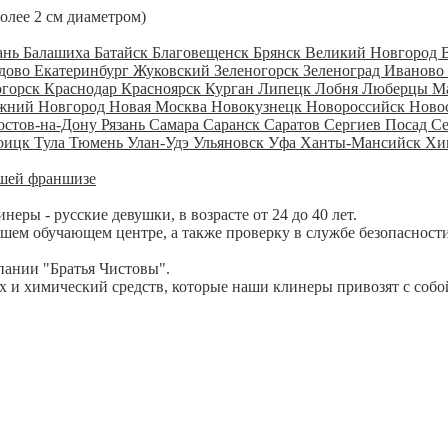
более 2 см диаметром)
ань
Балашиха
Батайск
Благовещенск
Брянск
Великий Новгород
дово
Екатеринбург
Жуковский
Зеленогорск
Зеленоград
Иваново
огорск
Краснодар
Красноярск
Курган
Липецк
Лобня
Люберцы
М
жний Новгород
Новая Москва
Новокузнецк
Новороссийск
Ново
остов-на-Дону
Рязань
Самара
Саранск
Саратов
Сергиев Посад
С
оицк
Тула
Тюмень
Улан-Удэ
Ульяновск
Уфа
Ханты-Мансийск
Хи
шей франшизе
ры - русские девушки, в возрасте от 24 до 40 лет.
шем обучающем центре, а также проверку в службе безопасности
пании "Братья Чистовы".
 и химический средств, которые наши клинеры привозят с собо