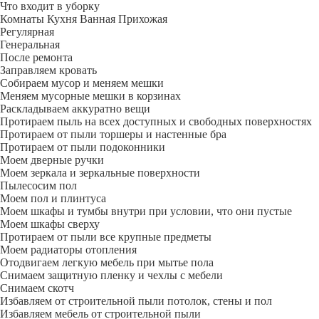
Что входит в уборку
Регу­лярная
Гене­ральная
После ремонта
Заправляем кровать
Собираем мусор и меняем мешки
Меняем мусорные мешки в корзинах
Раскладываем аккуратно вещи
Протираем пыль на всех доступных и свободных поверхностях
Протираем от пыли торшеры и настенные бра
Протираем от пыли подоконники
Моем дверные ручки
Моем зеркала и зеркальные поверхности
Пылесосим пол
Моем пол и плинтуса
Моем шкафы и тумбы внутри при условии, что они пустые
Моем шкафы сверху
Протираем от пыли все крупные предметы
Моем радиаторы отопления
Отодвигаем легкую мебель при мытье пола
Снимаем защитную пленку и чехлы с мебели
Снимаем скотч
Избавляем от строительной пыли потолок, стены и пол
Избавляем мебель от строительной пыли