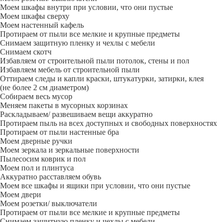
Моем шкафы внутри при условии, что они пустые
Моем шкафы сверху
Моем настенный кафель
Протираем от пыли все мелкие и крупные предметы
Снимаем защитную пленку и чехлы с мебели
Снимаем скотч
Избавляем от строительной пыли потолок, стены и пол
Избавляем мебель от строительной пыли
Оттираем следы и капли краски, штукатурки, затирки, клея
(не более 2 см диаметром)
Собираем весь мусор
Меняем пакеты в мусорных корзинах
Раскладываем/ развешиваем вещи аккуратно
Протираем пыль на всех доступных и свободных поверхностях
Протираем от пыли настенные бра
Моем дверные ручки
Моем зеркала и зеркальные поверхности
Пылесосим коврик и пол
Моем пол и плинтуса
Аккуратно расставляем обувь
Моем все шкафы и ящики при условии, что они пустые
Моем двери
Моем розетки/ выключатели
Протираем от пыли все мелкие и крупные предметы
Снимаем защитную пленку и чехлы с мебели