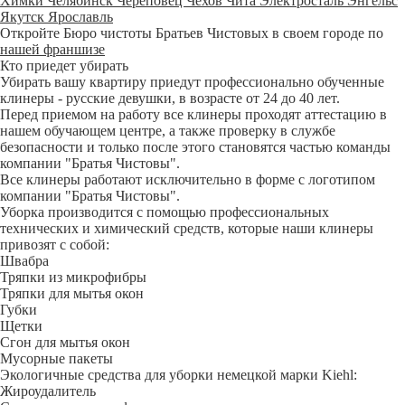
Химки
Челябинск
Череповец
Чехов
Чита
Электросталь
Энгельс
Якутск
Ярославль
Откройте Бюро чистоты Братьев Чистовых в своем городе по
нашей франшизе
Кто приедет убирать
Убирать вашу квартиру приедут профессионально обученные
клинеры - русские девушки, в возрасте от 24 до 40 лет.
Перед приемом на работу все клинеры проходят аттестацию в
нашем обучающем центре, а также проверку в службе
безопасности и только после этого становятся частью команды
компании "Братья Чистовы".
Все клинеры работают исключительно в форме с логотипом
компании "Братья Чистовы".
Уборка производится с помощью профессиональных
технических и химический средств, которые наши клинеры
привозят с собой:
Швабра
Тряпки из микрофибры
Тряпки для мытья окон
Губки
Щетки
Сгон для мытья окон
Мусорные пакеты
Экологичные средства для уборки немецкой марки Kiehl:
Жироудалитель