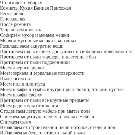
Что входит в уборку
Регу­лярная
Гене­ральная
После ремонта
Заправляем кровать
Собираем мусор и меняем мешки
Меняем мусорные мешки в корзинах
Раскладываем аккуратно вещи
Протираем пыль на всех доступных и свободных поверхностях
Протираем от пыли торшеры и настенные бра
Протираем от пыли подоконники
Моем дверные ручки
Моем зеркала и зеркальные поверхности
Пылесосим пол
Моем пол и плинтуса
Моем шкафы и тумбы внутри при условии, что они пустые
Моем шкафы сверху
Протираем от пыли все крупные предметы
Моем радиаторы отопления
Отодвигаем легкую мебель при мытье пола
Снимаем защитную пленку и чехлы с мебели
Снимаем скотч
Избавляем от строительной пыли потолок, стены и пол
Избавляем мебель от строительной пыли