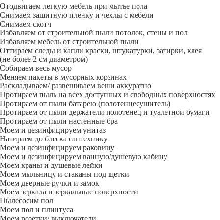
Отодвигаем легкую мебель при мытье пола
Снимаем защитную пленку и чехлы с мебели
Снимаем скотч
Избавляем от строительной пыли потолок, стены и пол
Избавляем мебель от строительной пыли
Оттираем следы и капли краски, штукатурки, затирки, клея
(не более 2 см диаметром)
Собираем весь мусор
Меняем пакеты в мусорных корзинах
Раскладываем/ развешиваем вещи аккуратно
Протираем пыль на всех доступных и свободных поверхностях
Протираем от пыли батарею (полотенцесушитель)
Протираем от пыли держатели полотенец и туалетной бумаги
Протираем от пыли настенные бра
Моем и дезинфицируем унитаз
Натираем до блеска сантехнику
Моем и дезинфицируем раковину
Моем и дезинфицируем ванную/душевую кабину
Моем краны и душевые лейки
Моем мыльницу и стаканы под щетки
Моем дверные ручки и замок
Моем зеркала и зеркальные поверхности
Пылесосим пол
Моем пол и плинтуса
Моем розетки/ выключатели