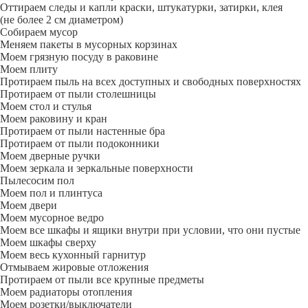
Оттираем следы и капли краски, штукатурки, затирки, клея
(не более 2 см диаметром)
Собираем мусор
Меняем пакеты в мусорных корзинах
Моем грязную посуду в раковине
Моем плиту
Протираем пыль на всех доступных и свободных поверхностях
Протираем от пыли столешницы
Моем стол и стулья
Моем раковину и кран
Протираем от пыли настенные бра
Протираем от пыли подоконники
Моем дверные ручки
Моем зеркала и зеркальные поверхности
Пылесосим пол
Моем пол и плинтуса
Моем двери
Моем мусорное ведро
Моем все шкафы и ящики внутри при условии, что они пустые
Моем шкафы сверху
Моем весь кухонный гарнитур
Отмываем жировые отложения
Протираем от пыли все крупные предметы
Моем радиаторы отопления
Моем розетки/выключатели