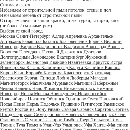
Снимаем скотч
Избавляем от строительной пыли потолок, стены и пол
Избавляем мебель от строительной пыли
Оттираем следы и капли краски, штукатурки, затирки, клея
(не более 2 см диаметром)
Выберите свой город
Москва
Санкт-Петербург
Адлер
Апрелевка
Архангельск
Астрахань
Балашиха
Батайск
Благовещенск
Брянск
Великий
Новгород
Видное
Владивосток
Владимир
Волгоград
Вологда
Воронеж
Геленджик
Грозный
Дзержинск
Дмитров
Долгопрудный
Домодедово
Екатеринбург
Жуковский
Зеленогорск
Зеленоград
Иваново
Ивантеевка
Иркутск
Истра
Йошкар-Ола
Казань
Калининград
Калуга
Каспийск
Кашира
Киров
Клин
Королёв
Кострома
Красногорск
Краснодар
Красноярск
Курган
Липецк
Лобня
Люберцы
Магадан
Магнитогорск
Махачкала
Мурманск
Мытищи
Набережные
Челны
Нальчик
Наро-Фоминск
Нижневартовск
Нижний
Новгород
Новая Москва
Новокузнецк
Новороссийск
Новосибирск
Ногинск
Обнинск
Одинцово
Омск
Павловский
Посад
Пенза
Пермь
Подольск
Пушкино
Пятигорск
Раменское
Реутов
Ростов-на-Дону
Рязань
Самара
Саранск
Саратов
Сергиев
Посад
Серпухов
Симферополь
Смоленск
Солнечногорск
Сочи
Ставрополь
Ступино
Таганрог
Тамбов
Тверь
Тольятти
Томск
Троицк
Тула
Тюмень
Улан-Удэ
Ульяновск
Уфа
Ханты-Мансийск