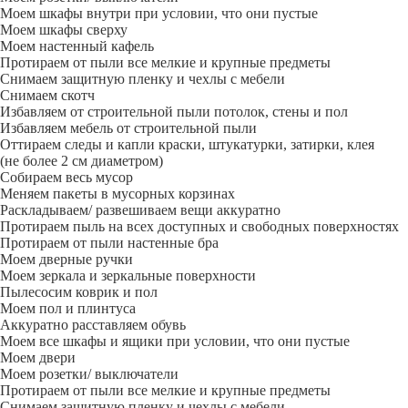
Моем шкафы внутри при условии, что они пустые
Моем шкафы сверху
Моем настенный кафель
Протираем от пыли все мелкие и крупные предметы
Снимаем защитную пленку и чехлы с мебели
Снимаем скотч
Избавляем от строительной пыли потолок, стены и пол
Избавляем мебель от строительной пыли
Оттираем следы и капли краски, штукатурки, затирки, клея
(не более 2 см диаметром)
Собираем весь мусор
Меняем пакеты в мусорных корзинах
Раскладываем/ развешиваем вещи аккуратно
Протираем пыль на всех доступных и свободных поверхностях
Протираем от пыли настенные бра
Моем дверные ручки
Моем зеркала и зеркальные поверхности
Пылесосим коврик и пол
Моем пол и плинтуса
Аккуратно расставляем обувь
Моем все шкафы и ящики при условии, что они пустые
Моем двери
Моем розетки/ выключатели
Протираем от пыли все мелкие и крупные предметы
Снимаем защитную пленку и чехлы с мебели