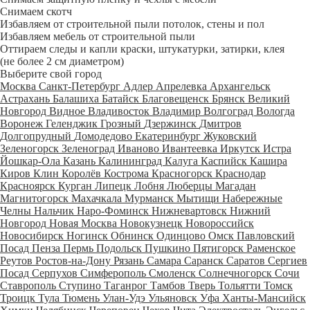
Снимаем скотч
Избавляем от строительной пыли потолок, стены и пол
Избавляем мебель от строительной пыли
Оттираем следы и капли краски, штукатурки, затирки, клея
(не более 2 см диаметром)
Выберите свой город
Москва
Санкт-Петербург
Адлер
Апрелевка
Архангельск
Астрахань
Балашиха
Батайск
Благовещенск
Брянск
Великий
Новгород
Видное
Владивосток
Владимир
Волгоград
Вологда
Воронеж
Геленджик
Грозный
Дзержинск
Дмитров
Долгопрудный
Домодедово
Екатеринбург
Жуковский
Зеленогорск
Зеленоград
Иваново
Ивантеевка
Иркутск
Истра
Йошкар-Ола
Казань
Калининград
Калуга
Каспийск
Кашира
Киров
Клин
Королёв
Кострома
Красногорск
Краснодар
Красноярск
Курган
Липецк
Лобня
Люберцы
Магадан
Магнитогорск
Махачкала
Мурманск
Мытищи
Набережные
Челны
Нальчик
Наро-Фоминск
Нижневартовск
Нижний
Новгород
Новая Москва
Новокузнецк
Новороссийск
Новосибирск
Ногинск
Обнинск
Одинцово
Омск
Павловский
Посад
Пенза
Пермь
Подольск
Пушкино
Пятигорск
Раменское
Реутов
Ростов-на-Дону
Рязань
Самара
Саранск
Саратов
Сергиев
Посад
Серпухов
Симферополь
Смоленск
Солнечногорск
Сочи
Ставрополь
Ступино
Таганрог
Тамбов
Тверь
Тольятти
Томск
Троицк
Тула
Тюмень
Улан-Удэ
Ульяновск
Уфа
Ханты-Мансийск