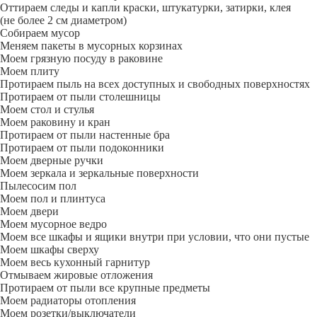
Оттираем следы и капли краски, штукатурки, затирки, клея
(не более 2 см диаметром)
Собираем мусор
Меняем пакеты в мусорных корзинах
Моем грязную посуду в раковине
Моем плиту
Протираем пыль на всех доступных и свободных поверхностях
Протираем от пыли столешницы
Моем стол и стулья
Моем раковину и кран
Протираем от пыли настенные бра
Протираем от пыли подоконники
Моем дверные ручки
Моем зеркала и зеркальные поверхности
Пылесосим пол
Моем пол и плинтуса
Моем двери
Моем мусорное ведро
Моем все шкафы и ящики внутри при условии, что они пустые
Моем шкафы сверху
Моем весь кухонный гарнитур
Отмываем жировые отложения
Протираем от пыли все крупные предметы
Моем радиаторы отопления
Моем розетки/выключатели