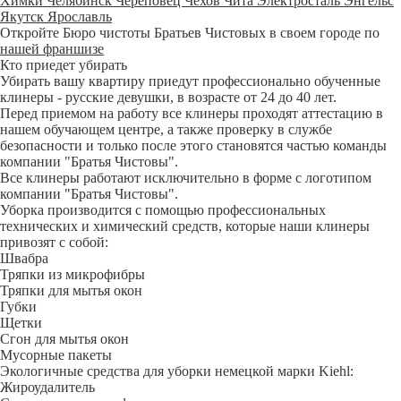
Химки
Челябинск
Череповец
Чехов
Чита
Электросталь
Энгельс
Якутск
Ярославль
Откройте Бюро чистоты Братьев Чистовых в своем городе по
нашей франшизе
Кто приедет убирать
Убирать вашу квартиру приедут профессионально обученные
клинеры - русские девушки, в возрасте от 24 до 40 лет.
Перед приемом на работу все клинеры проходят аттестацию в
нашем обучающем центре, а также проверку в службе
безопасности и только после этого становятся частью команды
компании "Братья Чистовы".
Все клинеры работают исключительно в форме с логотипом
компании "Братья Чистовы".
Уборка производится с помощью профессиональных
технических и химический средств, которые наши клинеры
привозят с собой:
Швабра
Тряпки из микрофибры
Тряпки для мытья окон
Губки
Щетки
Сгон для мытья окон
Мусорные пакеты
Экологичные средства для уборки немецкой марки Kiehl:
Жироудалитель