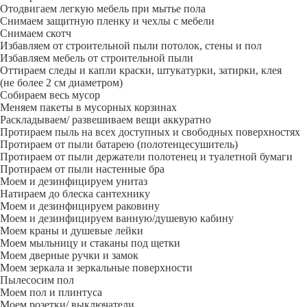
Отодвигаем легкую мебель при мытье пола
Снимаем защитную пленку и чехлы с мебели
Снимаем скотч
Избавляем от строительной пыли потолок, стены и пол
Избавляем мебель от строительной пыли
Оттираем следы и капли краски, штукатурки, затирки, клея
(не более 2 см диаметром)
Собираем весь мусор
Меняем пакеты в мусорных корзинах
Раскладываем/ развешиваем вещи аккуратно
Протираем пыль на всех доступных и свободных поверхностях
Протираем от пыли батарею (полотенцесушитель)
Протираем от пыли держатели полотенец и туалетной бумаги
Протираем от пыли настенные бра
Моем и дезинфицируем унитаз
Натираем до блеска сантехнику
Моем и дезинфицируем раковину
Моем и дезинфицируем ванную/душевую кабину
Моем краны и душевые лейки
Моем мыльницу и стаканы под щетки
Моем дверные ручки и замок
Моем зеркала и зеркальные поверхности
Пылесосим пол
Моем пол и плинтуса
Моем розетки/ выключатели