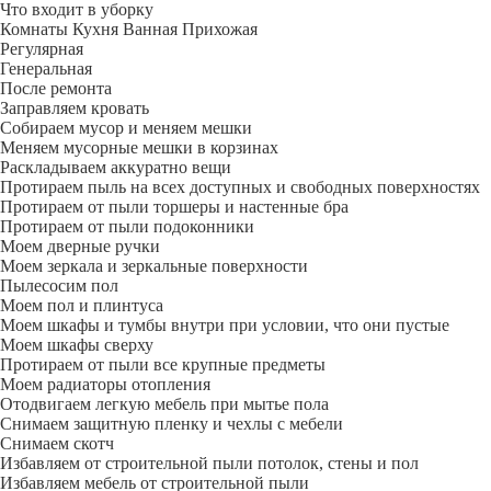
Что входит в уборку
Регу­лярная
Гене­ральная
После ремонта
Заправляем кровать
Собираем мусор и меняем мешки
Меняем мусорные мешки в корзинах
Раскладываем аккуратно вещи
Протираем пыль на всех доступных и свободных поверхностях
Протираем от пыли торшеры и настенные бра
Протираем от пыли подоконники
Моем дверные ручки
Моем зеркала и зеркальные поверхности
Пылесосим пол
Моем пол и плинтуса
Моем шкафы и тумбы внутри при условии, что они пустые
Моем шкафы сверху
Протираем от пыли все крупные предметы
Моем радиаторы отопления
Отодвигаем легкую мебель при мытье пола
Снимаем защитную пленку и чехлы с мебели
Снимаем скотч
Избавляем от строительной пыли потолок, стены и пол
Избавляем мебель от строительной пыли