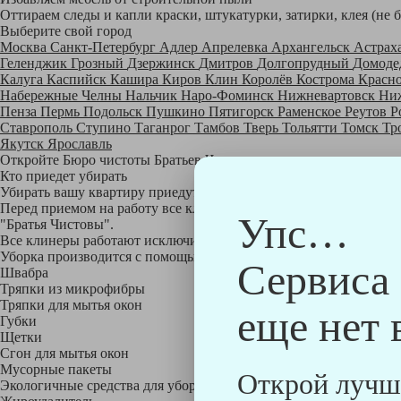
Оттираем следы и капли краски, штукатурки, затирки, клея (не 
Выберите свой город
Москва
Санкт-Петербург
Адлер
Апрелевка
Архангельск
Астрах
Геленджик
Грозный
Дзержинск
Дмитров
Долгопрудный
Домоде
Калуга
Каспийск
Кашира
Киров
Клин
Королёв
Кострома
Красн
Набережные Челны
Нальчик
Наро-Фоминск
Нижневартовск
Ни
Пенза
Пермь
Подольск
Пушкино
Пятигорск
Раменское
Реутов
Р
Ставрополь
Ступино
Таганрог
Тамбов
Тверь
Тольятти
Томск
Тр
Якутск
Ярославль
Откройте Бюро чистоты Братьев Чистовых в своем городе по
на
Кто приедет убирать
Убирать вашу квартиру приедут профессионально обученные клине
Перед приемом на работу все клинеры проходят аттестацию в на
Упс…
"Братья Чистовы".
Все клинеры работают исключительно в форме с логотипом ком
Уборка производится с помощью профессиональных технических
Сервиса
Швабра
Тряпки из микрофибры
Тряпки для мытья окон
еще нет 
Губки
Щетки
Сгон для мытья окон
Мусорные пакеты
Открой лучш
Экологичные средства для уборки немецкой марки Kiehl: