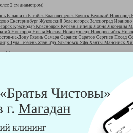
более 2 см диаметром)
ань
Балашиха
Батайск
Благовещенск
Брянск
Великий Новгород
дово
Екатеринбург
Жуковский
Зеленогорск
Зеленоград
Иваново
огорск
Краснодар
Красноярск
Курган
Липецк
Лобня
Люберцы
М
жний Новгород
Новая Москва
Новокузнецк
Новороссийск
Ново
остов-на-Дону
Рязань
Самара
Саранск
Саратов
Сергиев Посад
С
оицк
Тула
Тюмень
Улан-Удэ
Ульяновск
Уфа
Ханты-Мансийск
Хи
шей франшизе
ры - русские девушки, в возрасте от 24 до 40 лет.
шем обучающем центре, а также проверку в службе безопасности
пании "Братья Чистовы".
 и химический средств, которые наши клинеры привозят с собо
 «Братья Чистовы»
в г.
Магадан
ий клининг