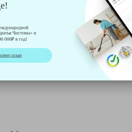
е!
рмы Soteco, а также утюг, ведро, парогенератор, аппарат дл
международной
ратья Чистовы» и
0 000₽ в год!
изнес-план