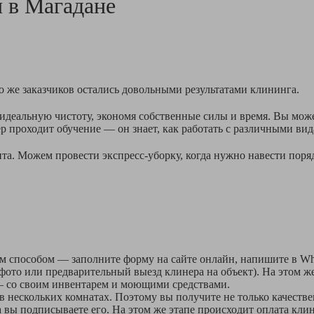
и в
Магадане
о же заказчиков остались довольными результатами клининга.
деальную чистоту, экономя собственные силы и время. Вы может
р проходит обучение — он знает, как работать с различными вид
. Можем провести экспресс-уборку, когда нужно навести порядо
м способом — заполните форму на сайте онлайн, напишите в Wha
ото или предварительный выезд клинера на объект). На этом же
 — со своим инвентарем и моющими средствами.
 нескольких комнатах. Поэтому вы получите не только качестве
вы подписываете его. На этом же этапе происходит оплата кли