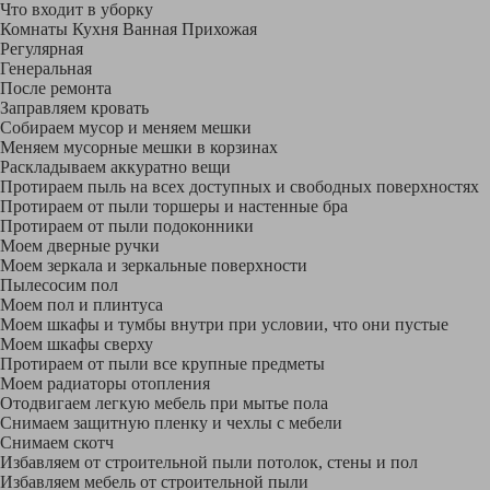
Что входит в уборку
Регу­лярная
Гене­ральная
После ремонта
Заправляем кровать
Собираем мусор и меняем мешки
Меняем мусорные мешки в корзинах
Раскладываем аккуратно вещи
Протираем пыль на всех доступных и свободных поверхностях
Протираем от пыли торшеры и настенные бра
Протираем от пыли подоконники
Моем дверные ручки
Моем зеркала и зеркальные поверхности
Пылесосим пол
Моем пол и плинтуса
Моем шкафы и тумбы внутри при условии, что они пустые
Моем шкафы сверху
Протираем от пыли все крупные предметы
Моем радиаторы отопления
Отодвигаем легкую мебель при мытье пола
Снимаем защитную пленку и чехлы с мебели
Снимаем скотч
Избавляем от строительной пыли потолок, стены и пол
Избавляем мебель от строительной пыли