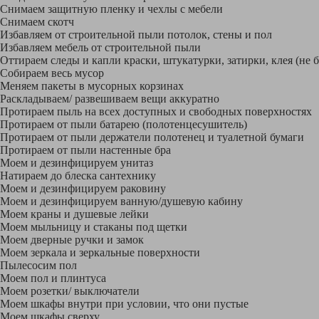
Снимаем защитную пленку и чехлы с мебели
Снимаем скотч
Избавляем от строительной пыли потолок, стены и пол
Избавляем мебель от строительной пыли
Оттираем следы и капли краски, штукатурки, затирки, клея (не 
Собираем весь мусор
Меняем пакеты в мусорных корзинах
Раскладываем/ развешиваем вещи аккуратно
Протираем пыль на всех доступных и свободных поверхностях
Протираем от пыли батарею (полотенцесушитель)
Протираем от пыли держатели полотенец и туалетной бумаги
Протираем от пыли настенные бра
Моем и дезинфицируем унитаз
Натираем до блеска сантехнику
Моем и дезинфицируем раковину
Моем и дезинфицируем ванную/душевую кабину
Моем краны и душевые лейки
Моем мыльницу и стаканы под щетки
Моем дверные ручки и замок
Моем зеркала и зеркальные поверхности
Пылесосим пол
Моем пол и плинтуса
Моем розетки/ выключатели
Моем шкафы внутри при условии, что они пустые
Моем шкафы сверху