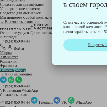
Жироудалитель
в своем город
Средство для дезинфекции
Универсальное средство
Средство для мытья окон
Мы привезем с собой компактный профессиональный пылесос фи
→ Рассчитать стоимость
Стань частью успешной 
клининговой компании «Б
начни зарабатывать от 1 50
Основные услуги
Дополнительные
Магадан
+7 (924) 850-04-44
Получить б
Войти
Уборка
Химчистка
Компания
Франшиза
Заказать уборку
→ Личный кабинет
+7 (924) 850-04-44
VK
Telegram
WhatsApp
Свяжитесь с нами
+7 (924) 850-04-44
Telegram
VK
WhatsApp