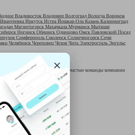
Видное
Владивосток
Владимир
Волгоград
Вологда
Воронеж
Ивантеевка
Иркутск
Истра
Йошкар-Ола
Казань
Калининград
агадан
Магнитогорск
Махачкала
Мурманск
Мытищи
сибирск
Ногинск
Обнинск
Одинцово
Омск
Павловский Посад
ерпухов
Симферополь
Смоленск
Солнечногорск
Сочи
мки
Челябинск
Череповец
Чехов
Чита
Электросталь
Энгельс
 и только после этого становятся частью команды компании
й: