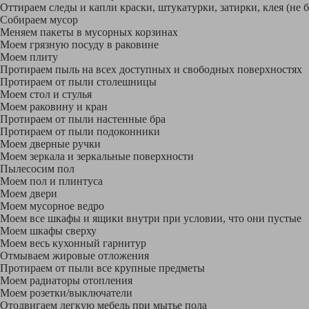
Оттираем следы и капли краски, штукатурки, затирки, клея (не 
Собираем мусор
Меняем пакеты в мусорных корзинах
Моем грязную посуду в раковине
Моем плиту
Протираем пыль на всех доступных и свободных поверхностях
Протираем от пыли столешницы
Моем стол и стулья
Моем раковину и кран
Протираем от пыли настенные бра
Протираем от пыли подоконники
Моем дверные ручки
Моем зеркала и зеркальные поверхности
Пылесосим пол
Моем пол и плинтуса
Моем двери
Моем мусорное ведро
Моем все шкафы и ящики внутри при условии, что они пустые
Моем шкафы сверху
Моем весь кухонный гарнитур
Отмываем жировые отложения
Протираем от пыли все крупные предметы
Моем радиаторы отопления
Моем розетки/выключатели
Отодвигаем легкую мебель при мытье пола