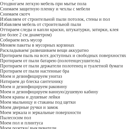
Отодвигаем легкую мебель при мытье пола
Снимаем защитную пленку и чехлы с мебели
Снимаем скотч
Избавляем от строительной пыли потолок, стены и пол
Избавляем мебель от строительной пыли
Оттираем следы и капли краски, штукатурки, затирки, клея
(не более 2 см диаметром)
Собираем весь мусор
Меняем пакеты в мусорных корзинах
Раскладываем/ развешиваем вещи аккуратно
Протираем пыль на всех доступных и свободных поверхностях
Протираем от пыли батарею (полотенцесушитель)
Протираем от пыли держатели полотенец и туалетной бумаги
Протираем от пыли настенные бра
Моем и дезинфицируем унитаз
Натираем до блеска сантехнику
Моем и дезинфицируем раковину
Моем и дезинфицируем ванную/душевую кабину
Моем краны и душевые лейки
Моем мыльницу и стаканы под щетки
Моем дверные ручки и замок
Моем зеркала и зеркальные поверхности
Пылесосим пол
Моем пол и плинтуса
Моем розетки/ выключатели