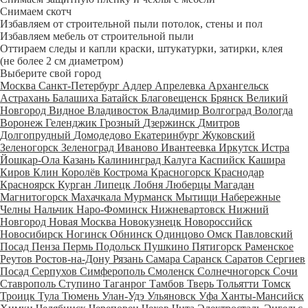
Снимаем скотч
Избавляем от строительной пыли потолок, стены и пол
Избавляем мебель от строительной пыли
Оттираем следы и капли краски, штукатурки, затирки, клея
(не более 2 см диаметром)
Выберите свой город
Москва
Санкт-Петербург
Адлер
Апрелевка
Архангельск
Астрахань
Балашиха
Батайск
Благовещенск
Брянск
Великий
Новгород
Видное
Владивосток
Владимир
Волгоград
Вологда
Воронеж
Геленджик
Грозный
Дзержинск
Дмитров
Долгопрудный
Домодедово
Екатеринбург
Жуковский
Зеленогорск
Зеленоград
Иваново
Ивантеевка
Иркутск
Истра
Йошкар-Ола
Казань
Калининград
Калуга
Каспийск
Кашира
Киров
Клин
Королёв
Кострома
Красногорск
Краснодар
Красноярск
Курган
Липецк
Лобня
Люберцы
Магадан
Магнитогорск
Махачкала
Мурманск
Мытищи
Набережные
Челны
Нальчик
Наро-Фоминск
Нижневартовск
Нижний
Новгород
Новая Москва
Новокузнецк
Новороссийск
Новосибирск
Ногинск
Обнинск
Одинцово
Омск
Павловский
Посад
Пенза
Пермь
Подольск
Пушкино
Пятигорск
Раменское
Реутов
Ростов-на-Дону
Рязань
Самара
Саранск
Саратов
Сергиев
Посад
Серпухов
Симферополь
Смоленск
Солнечногорск
Сочи
Ставрополь
Ступино
Таганрог
Тамбов
Тверь
Тольятти
Томск
Троицк
Тула
Тюмень
Улан-Удэ
Ульяновск
Уфа
Ханты-Мансийск