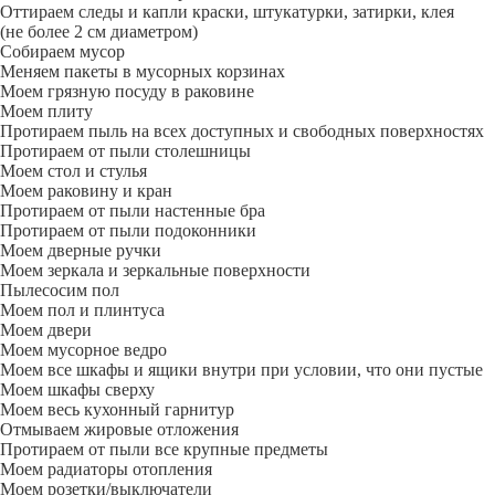
Оттираем следы и капли краски, штукатурки, затирки, клея
(не более 2 см диаметром)
Собираем мусор
Меняем пакеты в мусорных корзинах
Моем грязную посуду в раковине
Моем плиту
Протираем пыль на всех доступных и свободных поверхностях
Протираем от пыли столешницы
Моем стол и стулья
Моем раковину и кран
Протираем от пыли настенные бра
Протираем от пыли подоконники
Моем дверные ручки
Моем зеркала и зеркальные поверхности
Пылесосим пол
Моем пол и плинтуса
Моем двери
Моем мусорное ведро
Моем все шкафы и ящики внутри при условии, что они пустые
Моем шкафы сверху
Моем весь кухонный гарнитур
Отмываем жировые отложения
Протираем от пыли все крупные предметы
Моем радиаторы отопления
Моем розетки/выключатели