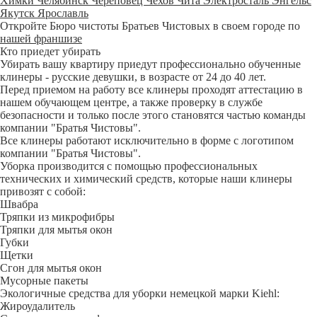
Химки
Челябинск
Череповец
Чехов
Чита
Электросталь
Энгельс
Якутск
Ярославль
Откройте Бюро чистоты Братьев Чистовых в своем городе по
нашей франшизе
Кто приедет убирать
Убирать вашу квартиру приедут профессионально обученные
клинеры - русские девушки, в возрасте от 24 до 40 лет.
Перед приемом на работу все клинеры проходят аттестацию в
нашем обучающем центре, а также проверку в службе
безопасности и только после этого становятся частью команды
компании "Братья Чистовы".
Все клинеры работают исключительно в форме с логотипом
компании "Братья Чистовы".
Уборка производится с помощью профессиональных
технических и химический средств, которые наши клинеры
привозят с собой:
Швабра
Тряпки из микрофибры
Тряпки для мытья окон
Губки
Щетки
Сгон для мытья окон
Мусорные пакеты
Экологичные средства для уборки немецкой марки Kiehl:
Жироудалитель