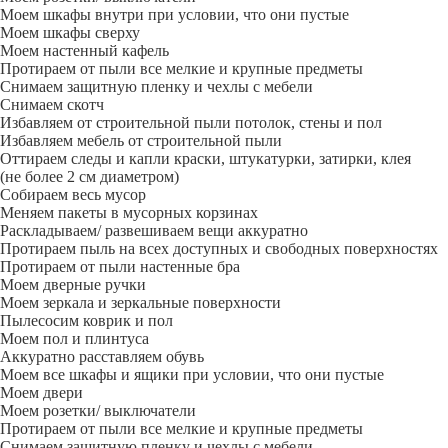
Моем шкафы внутри при условии, что они пустые
Моем шкафы сверху
Моем настенный кафель
Протираем от пыли все мелкие и крупные предметы
Снимаем защитную пленку и чехлы с мебели
Снимаем скотч
Избавляем от строительной пыли потолок, стены и пол
Избавляем мебель от строительной пыли
Оттираем следы и капли краски, штукатурки, затирки, клея
(не более 2 см диаметром)
Собираем весь мусор
Меняем пакеты в мусорных корзинах
Раскладываем/ развешиваем вещи аккуратно
Протираем пыль на всех доступных и свободных поверхностях
Протираем от пыли настенные бра
Моем дверные ручки
Моем зеркала и зеркальные поверхности
Пылесосим коврик и пол
Моем пол и плинтуса
Аккуратно расставляем обувь
Моем все шкафы и ящики при условии, что они пустые
Моем двери
Моем розетки/ выключатели
Протираем от пыли все мелкие и крупные предметы
Снимаем защитную пленку и чехлы с мебели