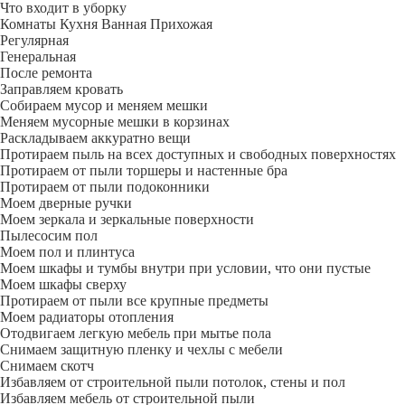
Что входит в уборку
Регу­лярная
Гене­ральная
После ремонта
Заправляем кровать
Собираем мусор и меняем мешки
Меняем мусорные мешки в корзинах
Раскладываем аккуратно вещи
Протираем пыль на всех доступных и свободных поверхностях
Протираем от пыли торшеры и настенные бра
Протираем от пыли подоконники
Моем дверные ручки
Моем зеркала и зеркальные поверхности
Пылесосим пол
Моем пол и плинтуса
Моем шкафы и тумбы внутри при условии, что они пустые
Моем шкафы сверху
Протираем от пыли все крупные предметы
Моем радиаторы отопления
Отодвигаем легкую мебель при мытье пола
Снимаем защитную пленку и чехлы с мебели
Снимаем скотч
Избавляем от строительной пыли потолок, стены и пол
Избавляем мебель от строительной пыли