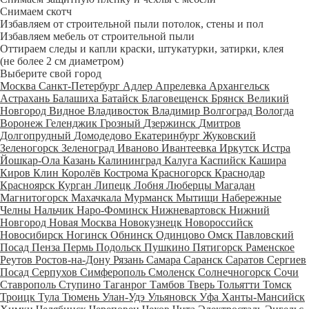
Снимаем скотч
Избавляем от строительной пыли потолок, стены и пол
Избавляем мебель от строительной пыли
Оттираем следы и капли краски, штукатурки, затирки, клея
(не более 2 см диаметром)
Выберите свой город
Москва
Санкт-Петербург
Адлер
Апрелевка
Архангельск
Астрахань
Балашиха
Батайск
Благовещенск
Брянск
Великий
Новгород
Видное
Владивосток
Владимир
Волгоград
Вологда
Воронеж
Геленджик
Грозный
Дзержинск
Дмитров
Долгопрудный
Домодедово
Екатеринбург
Жуковский
Зеленогорск
Зеленоград
Иваново
Ивантеевка
Иркутск
Истра
Йошкар-Ола
Казань
Калининград
Калуга
Каспийск
Кашира
Киров
Клин
Королёв
Кострома
Красногорск
Краснодар
Красноярск
Курган
Липецк
Лобня
Люберцы
Магадан
Магнитогорск
Махачкала
Мурманск
Мытищи
Набережные
Челны
Нальчик
Наро-Фоминск
Нижневартовск
Нижний
Новгород
Новая Москва
Новокузнецк
Новороссийск
Новосибирск
Ногинск
Обнинск
Одинцово
Омск
Павловский
Посад
Пенза
Пермь
Подольск
Пушкино
Пятигорск
Раменское
Реутов
Ростов-на-Дону
Рязань
Самара
Саранск
Саратов
Сергиев
Посад
Серпухов
Симферополь
Смоленск
Солнечногорск
Сочи
Ставрополь
Ступино
Таганрог
Тамбов
Тверь
Тольятти
Томск
Троицк
Тула
Тюмень
Улан-Удэ
Ульяновск
Уфа
Ханты-Мансийск