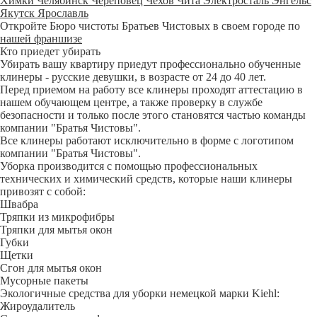
Химки
Челябинск
Череповец
Чехов
Чита
Электросталь
Энгельс
Якутск
Ярославль
Откройте Бюро чистоты Братьев Чистовых в своем городе по
нашей франшизе
Кто приедет убирать
Убирать вашу квартиру приедут профессионально обученные
клинеры - русские девушки, в возрасте от 24 до 40 лет.
Перед приемом на работу все клинеры проходят аттестацию в
нашем обучающем центре, а также проверку в службе
безопасности и только после этого становятся частью команды
компании "Братья Чистовы".
Все клинеры работают исключительно в форме с логотипом
компании "Братья Чистовы".
Уборка производится с помощью профессиональных
технических и химический средств, которые наши клинеры
привозят с собой:
Швабра
Тряпки из микрофибры
Тряпки для мытья окон
Губки
Щетки
Сгон для мытья окон
Мусорные пакеты
Экологичные средства для уборки немецкой марки Kiehl:
Жироудалитель