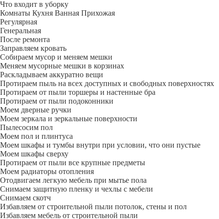
Что входит в уборку
Регу­лярная
Гене­ральная
После ремонта
Заправляем кровать
Собираем мусор и меняем мешки
Меняем мусорные мешки в корзинах
Раскладываем аккуратно вещи
Протираем пыль на всех доступных и свободных поверхностях
Протираем от пыли торшеры и настенные бра
Протираем от пыли подоконники
Моем дверные ручки
Моем зеркала и зеркальные поверхности
Пылесосим пол
Моем пол и плинтуса
Моем шкафы и тумбы внутри при условии, что они пустые
Моем шкафы сверху
Протираем от пыли все крупные предметы
Моем радиаторы отопления
Отодвигаем легкую мебель при мытье пола
Снимаем защитную пленку и чехлы с мебели
Снимаем скотч
Избавляем от строительной пыли потолок, стены и пол
Избавляем мебель от строительной пыли