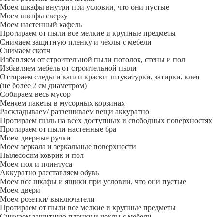
Моем шкафы внутри при условии, что они пустые
Моем шкафы сверху
Моем настенный кафель
Протираем от пыли все мелкие и крупные предметы
Снимаем защитную пленку и чехлы с мебели
Снимаем скотч
Избавляем от строительной пыли потолок, стены и пол
Избавляем мебель от строительной пыли
Оттираем следы и капли краски, штукатурки, затирки, клея
(не более 2 см диаметром)
Собираем весь мусор
Меняем пакеты в мусорных корзинах
Раскладываем/ развешиваем вещи аккуратно
Протираем пыль на всех доступных и свободных поверхностях
Протираем от пыли настенные бра
Моем дверные ручки
Моем зеркала и зеркальные поверхности
Пылесосим коврик и пол
Моем пол и плинтуса
Аккуратно расставляем обувь
Моем все шкафы и ящики при условии, что они пустые
Моем двери
Моем розетки/ выключатели
Протираем от пыли все мелкие и крупные предметы
Снимаем защитную пленку и чехлы с мебели