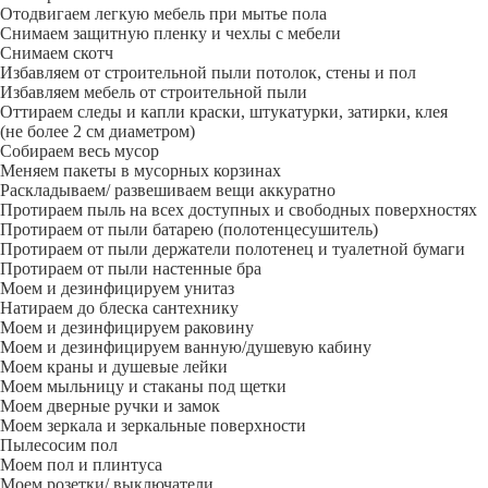
Отодвигаем легкую мебель при мытье пола
Снимаем защитную пленку и чехлы с мебели
Снимаем скотч
Избавляем от строительной пыли потолок, стены и пол
Избавляем мебель от строительной пыли
Оттираем следы и капли краски, штукатурки, затирки, клея
(не более 2 см диаметром)
Собираем весь мусор
Меняем пакеты в мусорных корзинах
Раскладываем/ развешиваем вещи аккуратно
Протираем пыль на всех доступных и свободных поверхностях
Протираем от пыли батарею (полотенцесушитель)
Протираем от пыли держатели полотенец и туалетной бумаги
Протираем от пыли настенные бра
Моем и дезинфицируем унитаз
Натираем до блеска сантехнику
Моем и дезинфицируем раковину
Моем и дезинфицируем ванную/душевую кабину
Моем краны и душевые лейки
Моем мыльницу и стаканы под щетки
Моем дверные ручки и замок
Моем зеркала и зеркальные поверхности
Пылесосим пол
Моем пол и плинтуса
Моем розетки/ выключатели