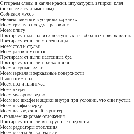
Оттираем следы и капли краски, штукатурки, затирки, клея
(не более 2 см диаметром)
Собираем мусор
Меняем пакеты в мусорных корзинах
Моем грязную посуду в раковине
Моем плиту
Протираем пыль на всех доступных и свободных поверхностях
Протираем от пыли столешницы
Моем стол и стулья
Моем раковину и кран
Протираем от пыли настенные бра
Протираем от пыли подоконники
Моем дверные ручки
Моем зеркала и зеркальные поверхности
Пылесосим пол
Моем пол и плинтуса
Моем двери
Моем мусорное ведро
Моем все шкафы и ящики внутри при условии, что они пустые
Моем шкафы сверху
Моем весь кухонный гарнитур
Отмываем жировые отложения
Протираем от пыли все крупные предметы
Моем радиаторы отопления
Моем розетки/выключатели