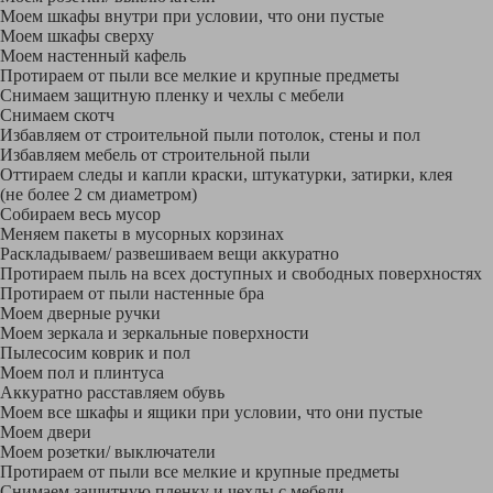
Моем шкафы внутри при условии, что они пустые
Моем шкафы сверху
Моем настенный кафель
Протираем от пыли все мелкие и крупные предметы
Снимаем защитную пленку и чехлы с мебели
Снимаем скотч
Избавляем от строительной пыли потолок, стены и пол
Избавляем мебель от строительной пыли
Оттираем следы и капли краски, штукатурки, затирки, клея
(не более 2 см диаметром)
Собираем весь мусор
Меняем пакеты в мусорных корзинах
Раскладываем/ развешиваем вещи аккуратно
Протираем пыль на всех доступных и свободных поверхностях
Протираем от пыли настенные бра
Моем дверные ручки
Моем зеркала и зеркальные поверхности
Пылесосим коврик и пол
Моем пол и плинтуса
Аккуратно расставляем обувь
Моем все шкафы и ящики при условии, что они пустые
Моем двери
Моем розетки/ выключатели
Протираем от пыли все мелкие и крупные предметы
Снимаем защитную пленку и чехлы с мебели