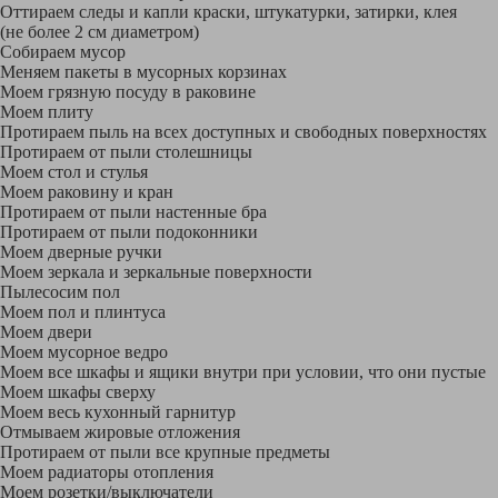
Оттираем следы и капли краски, штукатурки, затирки, клея
(не более 2 см диаметром)
Собираем мусор
Меняем пакеты в мусорных корзинах
Моем грязную посуду в раковине
Моем плиту
Протираем пыль на всех доступных и свободных поверхностях
Протираем от пыли столешницы
Моем стол и стулья
Моем раковину и кран
Протираем от пыли настенные бра
Протираем от пыли подоконники
Моем дверные ручки
Моем зеркала и зеркальные поверхности
Пылесосим пол
Моем пол и плинтуса
Моем двери
Моем мусорное ведро
Моем все шкафы и ящики внутри при условии, что они пустые
Моем шкафы сверху
Моем весь кухонный гарнитур
Отмываем жировые отложения
Протираем от пыли все крупные предметы
Моем радиаторы отопления
Моем розетки/выключатели