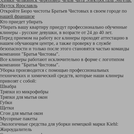
Химки
Челябинск
Череповец
Чехов
Чита
Электросталь
Энгельс
Якутск
Ярославль
Откройте Бюро чистоты Братьев Чистовых в своем городе по
нашей франшизе
Кто приедет убирать
Убирать вашу квартиру приедут профессионально обученные
клинеры - русские девушки, в возрасте от 24 до 40 лет.
Перед приемом на работу все клинеры проходят аттестацию в
нашем обучающем центре, а также проверку в службе
безопасности и только после этого становятся частью команды
компании "Братья Чистовы".
Все клинеры работают исключительно в форме с логотипом
компании "Братья Чистовы".
Уборка производится с помощью профессиональных
технических и химический средств, которые наши клинеры
привозят с собой:
Швабра
Тряпки из микрофибры
Тряпки для мытья окон
Губки
Щетки
Сгон для мытья окон
Мусорные пакеты
Экологичные средства для уборки немецкой марки Kiehl:
Жироудалитель