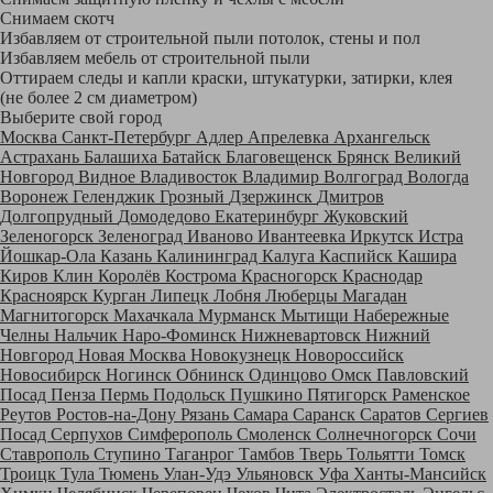
Снимаем скотч
Избавляем от строительной пыли потолок, стены и пол
Избавляем мебель от строительной пыли
Оттираем следы и капли краски, штукатурки, затирки, клея
(не более 2 см диаметром)
Выберите свой город
Москва
Санкт-Петербург
Адлер
Апрелевка
Архангельск
Астрахань
Балашиха
Батайск
Благовещенск
Брянск
Великий
Новгород
Видное
Владивосток
Владимир
Волгоград
Вологда
Воронеж
Геленджик
Грозный
Дзержинск
Дмитров
Долгопрудный
Домодедово
Екатеринбург
Жуковский
Зеленогорск
Зеленоград
Иваново
Ивантеевка
Иркутск
Истра
Йошкар-Ола
Казань
Калининград
Калуга
Каспийск
Кашира
Киров
Клин
Королёв
Кострома
Красногорск
Краснодар
Красноярск
Курган
Липецк
Лобня
Люберцы
Магадан
Магнитогорск
Махачкала
Мурманск
Мытищи
Набережные
Челны
Нальчик
Наро-Фоминск
Нижневартовск
Нижний
Новгород
Новая Москва
Новокузнецк
Новороссийск
Новосибирск
Ногинск
Обнинск
Одинцово
Омск
Павловский
Посад
Пенза
Пермь
Подольск
Пушкино
Пятигорск
Раменское
Реутов
Ростов-на-Дону
Рязань
Самара
Саранск
Саратов
Сергиев
Посад
Серпухов
Симферополь
Смоленск
Солнечногорск
Сочи
Ставрополь
Ступино
Таганрог
Тамбов
Тверь
Тольятти
Томск
Троицк
Тула
Тюмень
Улан-Удэ
Ульяновск
Уфа
Ханты-Мансийск