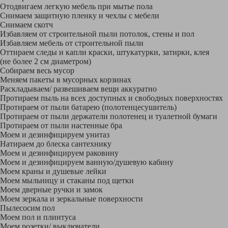
Отодвигаем легкую мебель при мытье пола
Снимаем защитную пленку и чехлы с мебели
Снимаем скотч
Избавляем от строительной пыли потолок, стены и пол
Избавляем мебель от строительной пыли
Оттираем следы и капли краски, штукатурки, затирки, клея
(не более 2 см диаметром)
Собираем весь мусор
Меняем пакеты в мусорных корзинах
Раскладываем/ развешиваем вещи аккуратно
Протираем пыль на всех доступных и свободных поверхностях
Протираем от пыли батарею (полотенцесушитель)
Протираем от пыли держатели полотенец и туалетной бумаги
Протираем от пыли настенные бра
Моем и дезинфицируем унитаз
Натираем до блеска сантехнику
Моем и дезинфицируем раковину
Моем и дезинфицируем ванную/душевую кабину
Моем краны и душевые лейки
Моем мыльницу и стаканы под щетки
Моем дверные ручки и замок
Моем зеркала и зеркальные поверхности
Пылесосим пол
Моем пол и плинтуса
Моем розетки/ выключатели