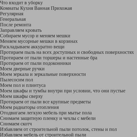
Что входит в уборку
Регу­лярная
Гене­ральная
После ремонта
Заправляем кровать
Собираем мусор и меняем мешки
Меняем мусорные мешки в корзинах
Раскладываем аккуратно вещи
Протираем пыль на всех доступных и свободных поверхностях
Протираем от пыли торшеры и настенные бра
Протираем от пыли подоконники
Моем дверные ручки
Моем зеркала и зеркальные поверхности
Пылесосим пол
Моем пол и плинтуса
Моем шкафы и тумбы внутри при условии, что они пустые
Моем шкафы сверху
Протираем от пыли все крупные предметы
Моем радиаторы отопления
Отодвигаем легкую мебель при мытье пола
Снимаем защитную пленку и чехлы с мебели
Снимаем скотч
Избавляем от строительной пыли потолок, стены и пол
Избавляем мебель от строительной пыли