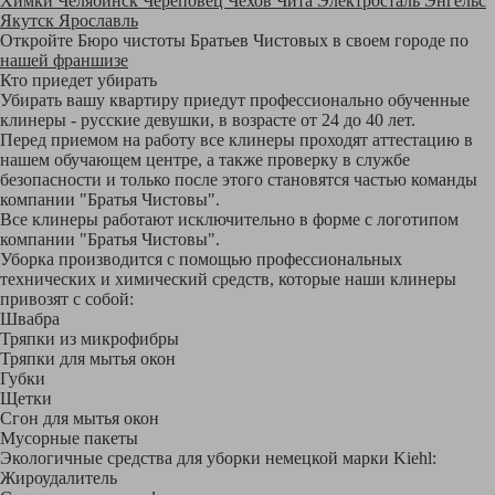
Химки
Челябинск
Череповец
Чехов
Чита
Электросталь
Энгельс
Якутск
Ярославль
Откройте Бюро чистоты Братьев Чистовых в своем городе по
нашей франшизе
Кто приедет убирать
Убирать вашу квартиру приедут профессионально обученные
клинеры - русские девушки, в возрасте от 24 до 40 лет.
Перед приемом на работу все клинеры проходят аттестацию в
нашем обучающем центре, а также проверку в службе
безопасности и только после этого становятся частью команды
компании "Братья Чистовы".
Все клинеры работают исключительно в форме с логотипом
компании "Братья Чистовы".
Уборка производится с помощью профессиональных
технических и химический средств, которые наши клинеры
привозят с собой:
Швабра
Тряпки из микрофибры
Тряпки для мытья окон
Губки
Щетки
Сгон для мытья окон
Мусорные пакеты
Экологичные средства для уборки немецкой марки Kiehl:
Жироудалитель