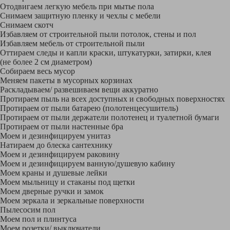
Отодвигаем легкую мебель при мытье пола
Снимаем защитную пленку и чехлы с мебели
Снимаем скотч
Избавляем от строительной пыли потолок, стены и пол
Избавляем мебель от строительной пыли
Оттираем следы и капли краски, штукатурки, затирки, клея
(не более 2 см диаметром)
Собираем весь мусор
Меняем пакеты в мусорных корзинах
Раскладываем/ развешиваем вещи аккуратно
Протираем пыль на всех доступных и свободных поверхностях
Протираем от пыли батарею (полотенцесушитель)
Протираем от пыли держатели полотенец и туалетной бумаги
Протираем от пыли настенные бра
Моем и дезинфицируем унитаз
Натираем до блеска сантехнику
Моем и дезинфицируем раковину
Моем и дезинфицируем ванную/душевую кабину
Моем краны и душевые лейки
Моем мыльницу и стаканы под щетки
Моем дверные ручки и замок
Моем зеркала и зеркальные поверхности
Пылесосим пол
Моем пол и плинтуса
Моем розетки/ выключатели