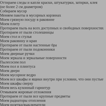
Оттираем следы и капли краски, штукатурки, затирки, клея
(не более 2 см диаметром)
Собираем мусор
Меняем пакеты в мусорных корзинах
Моем грязную посуду в раковине
Моем плиту
Протираем пыль на всех доступных и свободных поверхностях
Протираем от пыли столешницы
Моем стол и стулья
Моем раковину и кран
Протираем от пыли настенные бра
Протираем от пыли подоконники
Моем дверные ручки
Моем зеркала и зеркальные поверхности
Пылесосим пол
Моем пол и плинтуса
Моем двери
Моем мусорное ведро
Моем все шкафы и ящики внутри при условии, что они пустые
Моем шкафы сверху
Моем весь кухонный гарнитур
Отмываем жировые отложения
Протираем от пыли все крупные предметы
Моем радиаторы отопления
Моем розетки/выключатели