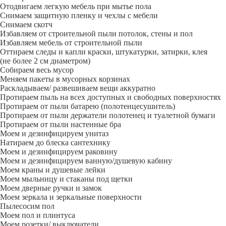
Отодвигаем легкую мебель при мытье пола
Снимаем защитную пленку и чехлы с мебели
Снимаем скотч
Избавляем от строительной пыли потолок, стены и пол
Избавляем мебель от строительной пыли
Оттираем следы и капли краски, штукатурки, затирки, клея
(не более 2 см диаметром)
Собираем весь мусор
Меняем пакеты в мусорных корзинах
Раскладываем/ развешиваем вещи аккуратно
Протираем пыль на всех доступных и свободных поверхностях
Протираем от пыли батарею (полотенцесушитель)
Протираем от пыли держатели полотенец и туалетной бумаги
Протираем от пыли настенные бра
Моем и дезинфицируем унитаз
Натираем до блеска сантехнику
Моем и дезинфицируем раковину
Моем и дезинфицируем ванную/душевую кабину
Моем краны и душевые лейки
Моем мыльницу и стаканы под щетки
Моем дверные ручки и замок
Моем зеркала и зеркальные поверхности
Пылесосим пол
Моем пол и плинтуса
Моем розетки/ выключатели