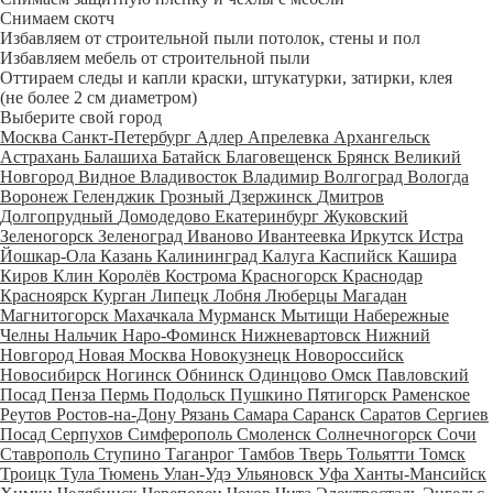
Снимаем скотч
Избавляем от строительной пыли потолок, стены и пол
Избавляем мебель от строительной пыли
Оттираем следы и капли краски, штукатурки, затирки, клея
(не более 2 см диаметром)
Выберите свой город
Москва
Санкт-Петербург
Адлер
Апрелевка
Архангельск
Астрахань
Балашиха
Батайск
Благовещенск
Брянск
Великий
Новгород
Видное
Владивосток
Владимир
Волгоград
Вологда
Воронеж
Геленджик
Грозный
Дзержинск
Дмитров
Долгопрудный
Домодедово
Екатеринбург
Жуковский
Зеленогорск
Зеленоград
Иваново
Ивантеевка
Иркутск
Истра
Йошкар-Ола
Казань
Калининград
Калуга
Каспийск
Кашира
Киров
Клин
Королёв
Кострома
Красногорск
Краснодар
Красноярск
Курган
Липецк
Лобня
Люберцы
Магадан
Магнитогорск
Махачкала
Мурманск
Мытищи
Набережные
Челны
Нальчик
Наро-Фоминск
Нижневартовск
Нижний
Новгород
Новая Москва
Новокузнецк
Новороссийск
Новосибирск
Ногинск
Обнинск
Одинцово
Омск
Павловский
Посад
Пенза
Пермь
Подольск
Пушкино
Пятигорск
Раменское
Реутов
Ростов-на-Дону
Рязань
Самара
Саранск
Саратов
Сергиев
Посад
Серпухов
Симферополь
Смоленск
Солнечногорск
Сочи
Ставрополь
Ступино
Таганрог
Тамбов
Тверь
Тольятти
Томск
Троицк
Тула
Тюмень
Улан-Удэ
Ульяновск
Уфа
Ханты-Мансийск