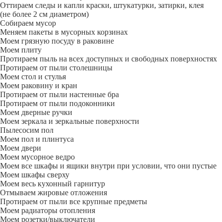
Оттираем следы и капли краски, штукатурки, затирки, клея
(не более 2 см диаметром)
Собираем мусор
Меняем пакеты в мусорных корзинах
Моем грязную посуду в раковине
Моем плиту
Протираем пыль на всех доступных и свободных поверхностях
Протираем от пыли столешницы
Моем стол и стулья
Моем раковину и кран
Протираем от пыли настенные бра
Протираем от пыли подоконники
Моем дверные ручки
Моем зеркала и зеркальные поверхности
Пылесосим пол
Моем пол и плинтуса
Моем двери
Моем мусорное ведро
Моем все шкафы и ящики внутри при условии, что они пустые
Моем шкафы сверху
Моем весь кухонный гарнитур
Отмываем жировые отложения
Протираем от пыли все крупные предметы
Моем радиаторы отопления
Моем розетки/выключатели