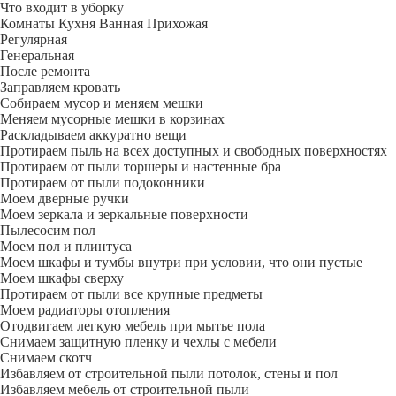
Что входит в уборку
Регу­лярная
Гене­ральная
После ремонта
Заправляем кровать
Собираем мусор и меняем мешки
Меняем мусорные мешки в корзинах
Раскладываем аккуратно вещи
Протираем пыль на всех доступных и свободных поверхностях
Протираем от пыли торшеры и настенные бра
Протираем от пыли подоконники
Моем дверные ручки
Моем зеркала и зеркальные поверхности
Пылесосим пол
Моем пол и плинтуса
Моем шкафы и тумбы внутри при условии, что они пустые
Моем шкафы сверху
Протираем от пыли все крупные предметы
Моем радиаторы отопления
Отодвигаем легкую мебель при мытье пола
Снимаем защитную пленку и чехлы с мебели
Снимаем скотч
Избавляем от строительной пыли потолок, стены и пол
Избавляем мебель от строительной пыли