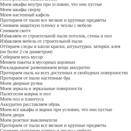
Моем шкафы внутри при условии, что они пустые
Моем шкафы сверху
Моем настенный кафель
Протираем от пыли все мелкие и крупные предметы
Снимаем защитную пленку и чехлы с мебели
Снимаем скотч
Избавляем от строительной пыли потолок, стены и пол
Избавляем мебель от строительной пыли
Оттираем следы и капли краски, штукатурки, затирки, клея
(не более 2 см диаметром)
Собираем весь мусор
Меняем пакеты в мусорных корзинах
Раскладываем/ развешиваем вещи аккуратно
Протираем пыль на всех доступных и свободных поверхностях
Протираем от пыли настенные бра
Моем дверные ручки
Моем зеркала и зеркальные поверхности
Пылесосим коврик и пол
Моем пол и плинтуса
Аккуратно расставляем обувь
Моем все шкафы и ящики при условии, что они пустые
Моем двери
Моем розетки/ выключатели
Протираем от пыли все мелкие и крупные предметы
Снимаем защитную пленку и чехлы с мебели