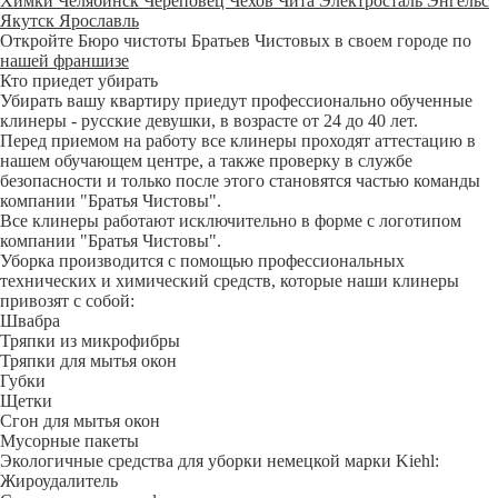
Химки
Челябинск
Череповец
Чехов
Чита
Электросталь
Энгельс
Якутск
Ярославль
Откройте Бюро чистоты Братьев Чистовых в своем городе по
нашей франшизе
Кто приедет убирать
Убирать вашу квартиру приедут профессионально обученные
клинеры - русские девушки, в возрасте от 24 до 40 лет.
Перед приемом на работу все клинеры проходят аттестацию в
нашем обучающем центре, а также проверку в службе
безопасности и только после этого становятся частью команды
компании "Братья Чистовы".
Все клинеры работают исключительно в форме с логотипом
компании "Братья Чистовы".
Уборка производится с помощью профессиональных
технических и химический средств, которые наши клинеры
привозят с собой:
Швабра
Тряпки из микрофибры
Тряпки для мытья окон
Губки
Щетки
Сгон для мытья окон
Мусорные пакеты
Экологичные средства для уборки немецкой марки Kiehl:
Жироудалитель